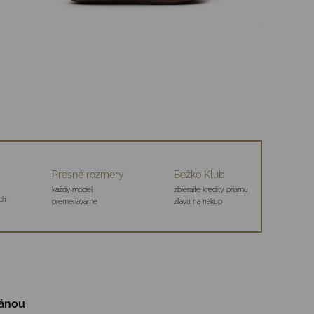
Presné rozmery
Bežko Klub
každý model
zbierajte kredity, priamu
ch
premeriavame
zľavu na nákup
ránou