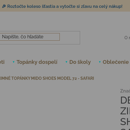
🎉 Roztočte koleso šťastia a vytočte si zľavu na celý nákup!
O 
ti
Topánky dospelí
Do školy
Oblečenie
IMNÉ TOPÁNKY MIDO SHOES MODEL 72 - SAFARI
Zna
D
Z
S