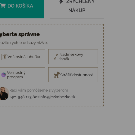
ZRÝCHLENÝ
DO KOŠÍKA
NÁKUP
yberte správne
užite rýchle odkazy nižšie.
Nadmerkový
Veľkostná tabuľka
ťahák
Vernostný
Strážiť dostupnosť
program
Radi vám pomôžeme s výberom
+421 948 123 802
info@jezkobezko.sk