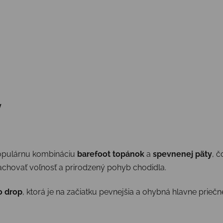
y
opulárnu kombináciu
barefoot topánok
a
spevnenej päty
, č
achovať voľnosť a prirodzený pohyb chodidla.
o drop
, ktorá je na začiatku pevnejšia a ohybná hlavne prie