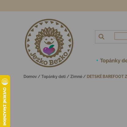
Prejsť na obsah
Topánky de
Domov
/
Topánky deti
/
Zimné
/
DETSKÉ BAREFOOT Z