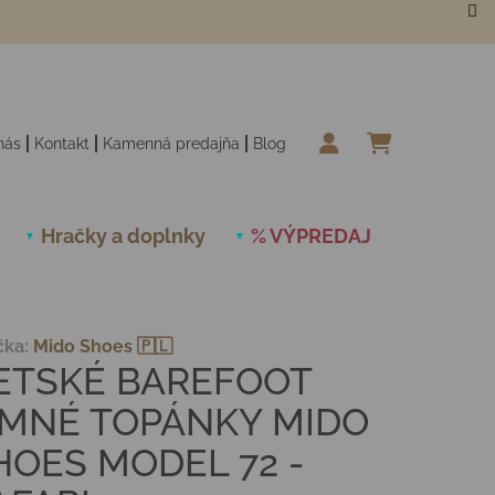
nás
Kontakt
Kamenná predajňa
Blog
NÁKUPN
Hračky a doplnky
% VÝPREDAJ
Novinky
čka:
Mido Shoes 🇵🇱
ETSKÉ BAREFOOT
IMNÉ TOPÁNKY MIDO
HOES MODEL 72 -