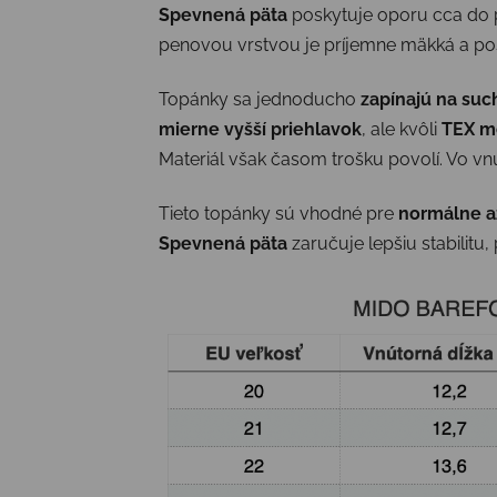
Spevnená päta
poskytuje oporu cca do p
penovou vrstvou je príjemne mäkká a po
Topánky sa jednoducho
zapínajú na suc
mierne vyšší priehlavok
, ale kvôli
TEX m
Materiál však časom trošku povolí. Vo v
Tieto topánky sú vhodné pre
normálne až
Spevnená päta
zaručuje lepšiu stabilit