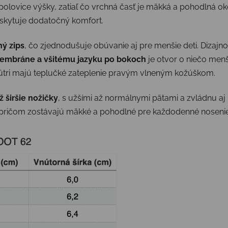
olovice výšky, zatiaľ čo vrchná časť je mäkká a pohodlná ok
skytuje dodatočný komfort.
hý zips
, čo zjednodušuje obúvanie aj pre menšie deti. Dizaj
embráne a všitému jazyku po bokoch
je otvor o niečo menš
nútri majú teplučké zateplenie pravým vlneným kožúškom.
 širšie nožičky
, s užšími až normálnymi pätami a zvládnu aj
u, pričom zostávajú mäkké a pohodlné pre každodenné nosenie