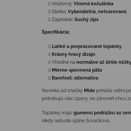
Vnútorný:
Vlnená kožušinka
Stielka:
Vyberateľná, netvarovaná
Zapínanie:
Suchý zips
Špecifikácia:
Ľahké a prepracované topánky
Krásny hravý dizajn
Vhodné na
normálne až širšie nôžk
Mierne spevnená päta
Barefoot: alternatíva
Novinka od značky
Mido
prináša veľmi p
potrebujú viac opory, no zároveň chcú z
Topánky majú
gumenú podrážku so zer
nikdy nebude úplne žuvačková.