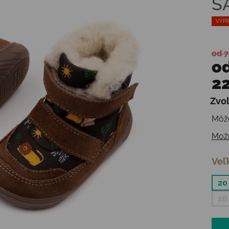
S
VÝPR
od 7
o
22
Zvoľ
Jedn
Môže
Možn
Veľ
20
28