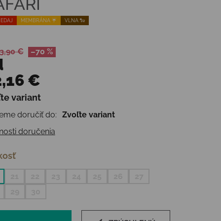
AFARI
EDAJ
MEMBRÁNA ☔️
VLNA 🐑
3,90 €
–70 %
d
,16 €
te variant
otková cena:
me doručiť do:
Zvoľte variant
osti doručenia
kosť
21
22
23
24
25
26
27
29
30