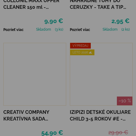
COLLONIL MAXX UPPER
NÁHRADNÉ TUHY DO
CLEANER 150 ml -
CERUZKY - TAKE A TIP
ČISTIACA PENA
REFILL SET
9,90 €
2,95 €
Skladom
(3 ks)
Skladom
(2 ks)
Pozrieť viac
Pozrieť viac
VÝPREDAJ
LETO 2026 🌊
–10 %
CREATIV COMPANY
IZIPIZI DETSKÉ OKULIARE
KREATÍVNA SADA
CHILD 3-5 ROKOV #E -
STARTER CRAFT KIT
NAVY BLUE
54,90 €
29,90 €
RESIN CASTING CONCH