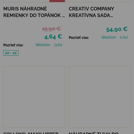
MURIS NÁHRADNÉ
CREATIV COMPANY
REMIENKY DO TOPÁNOK 3
KREATÍVNA SADA
PÁRY - STONE, NAVY,
STARTER CRAFT KIT
15,50 €
54,90 €
SAND
RESIN CASTING CANDLE
HOLDERS
4,64 €
Skladom
(1 ks)
Pozrieť viac
Skladom
(3 ks)
Pozrieť viac
20 - 22