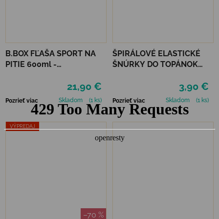
B.BOX FĽAŠA SPORT NA
ŠPIRÁLOVÉ ELASTICKÉ
PITIE 600ml -
ŠNÚRKY DO TOPÁNOK
INDIGOVÁ/RUŽOVÁ
VTR - ČIERNA
21,90 €
3,90 €
Skladom
(1 ks)
Skladom
(1 ks)
Pozrieť viac
Pozrieť viac
VÝPREDAJ
–70 %