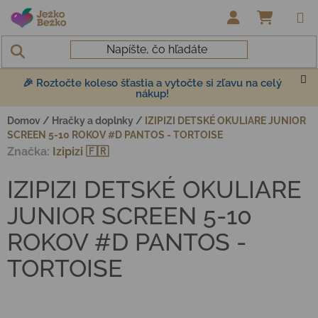
Prejsť na obsah
NÁKUP
🎉 Roztočte koleso šťastia a vytočte si zľavu na celý
nákup!
Domov
/
Hračky a doplnky
/
IZIPIZI DETSKÉ OKULIARE JUNIOR
SCREEN 5-10 ROKOV #D PANTOS - TORTOISE
Značka:
Izipizi 🇫🇷
IZIPIZI DETSKÉ OKULIARE
JUNIOR SCREEN 5-10
ROKOV #D PANTOS -
TORTOISE