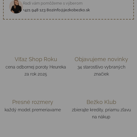
Radi vám pomôžeme s výberom
+421 948 123 802
info@jezkobezko.sk
Víťaz Shop Roku
Objavujeme novinky
cena odbornej poroty Heureka
34 starostlivo vybraných
za rok 2025
značiek
Presné rozmery
Bežko Klub
každý model premeriavame
zbierajte kredity, priamu zľavu
na nákup