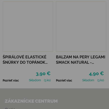
ŠPIRÁLOVÉ ELASTICKÉ
BALZAM NA PERY LEGAMI
ŠNÚRKY DO TOPÁNOK
SMACK NATURAL -
VTR - TMAVO MODRÁ
PUREALOE
3,90 €
4,90 €
Skladom
(3 ks)
Skladom
(3 ks)
Pozrieť viac
Pozrieť viac
Zápätie
ZÁKAZNÍCKE CENTRUM