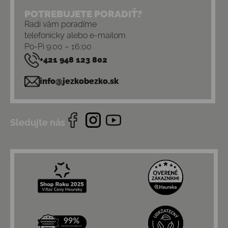
POTREBUJETE PORADIŤ?
Radi vám poradíme
telefonicky alebo e-mailom
Po-Pi 9:00 – 16:00
+421 948 123 802
info@jezkobezko.sk
Sledujte nás