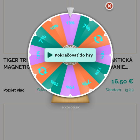
TIGER TRIBE PRENOSNÁ
TIGER TRIBE PRAKTICKÁ
MAGNETICKÁ KNIHA
SADA VYFARBOVANIE
MAGNA CARRY -
PODĽA ČÍSEL - UNICORN
15,90 €
16,50 €
EMERGENCY RESCUE
DREAMING
Skladom
(3 ks)
Skladom
(3 ks)
Pozrieť viac
Pozrieť viac