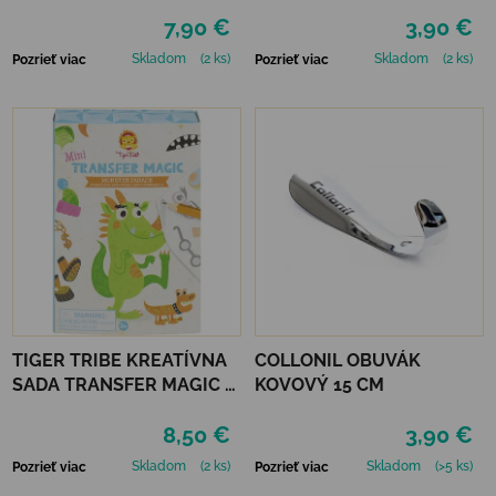
VIANOČNÉ OZDOBY
VTR - ČERVENÁ
7,90 €
3,90 €
PLSTENÉ
Skladom
(2 ks)
Skladom
(2 ks)
Pozrieť viac
Pozrieť viac
TIGER TRIBE KREATÍVNA
COLLONIL OBUVÁK
SADA TRANSFER MAGIC -
KOVOVÝ 15 CM
MONSTER PARADE
8,50 €
3,90 €
Skladom
(2 ks)
Skladom
(>5 ks)
Pozrieť viac
Pozrieť viac