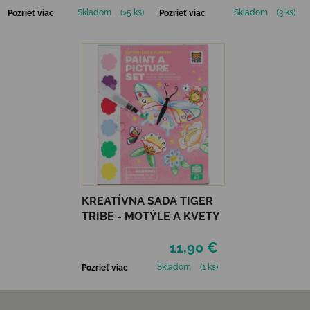
Skladom
(>5 ks)
Skladom
(3 ks)
Pozrieť viac
Pozrieť viac
KREATÍVNA SADA TIGER
TRIBE - MOTÝLE A KVETY
11,90 €
Skladom
(1 ks)
Pozrieť viac
Zápätie