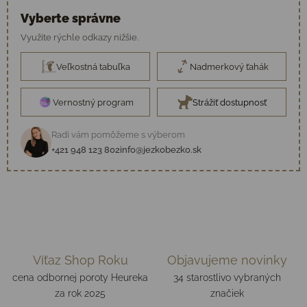
Vyberte správne
Využite rýchle odkazy nižšie.
Veľkostná tabuľka
Nadmerkový ťahák
Vernostný program
Strážiť dostupnosť
Radi vám pomôžeme s výberom
+421 948 123 802
info@jezkobezko.sk
Víťaz Shop Roku
Objavujeme novinky
cena odbornej poroty Heureka
34 starostlivo vybraných
za rok 2025
značiek