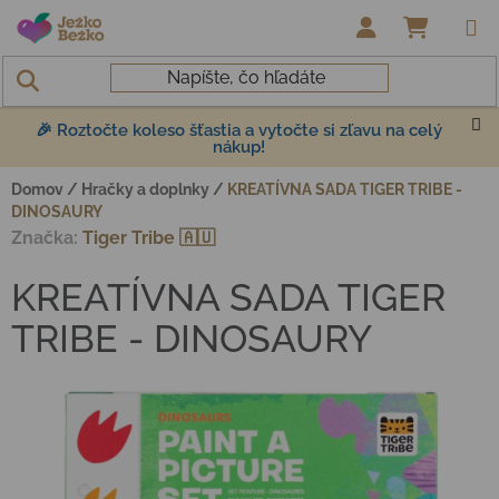
Prejsť na obsah
NÁKUP
🎉 Roztočte koleso šťastia a vytočte si zľavu na celý
nákup!
Domov
/
Hračky a doplnky
/
KREATÍVNA SADA TIGER TRIBE -
DINOSAURY
Značka:
Tiger Tribe 🇦🇺
KREATÍVNA SADA TIGER
TRIBE - DINOSAURY