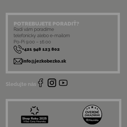
POTREBUJETE PORADIŤ?
Radi vám poradíme
telefonicky alebo e-mailom
Po-Pi 9:00 – 16:00
+421 948 123 802
info@jezkobezko.sk
Sledujte nás