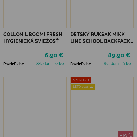
COLLONIL BOOM! FRESH -
DETSKÝ RUKSAK MIKK-
HYGIENICKÁ SVIEŽOSŤ
LINE SCHOOL BACKPACK -
BALSAM GREEN
6,90 €
89,90 €
Skladom
(2 ks)
Skladom
(1 ks)
Pozrieť viac
Pozrieť viac
VÝPREDAJ
LETO 2026 🌊
–10 %