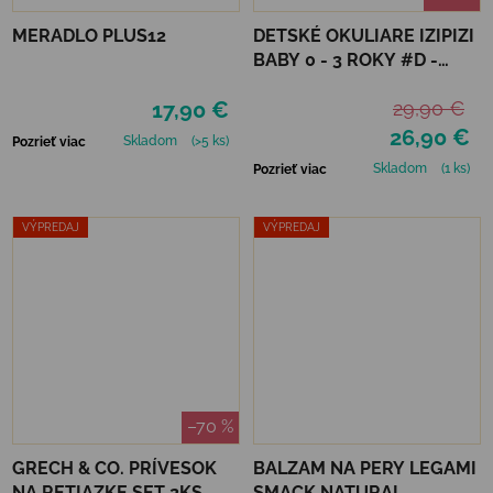
MERADLO PLUS12
DETSKÉ OKULIARE IZIPIZI
BABY 0 - 3 ROKY #D -
APRICOT POLARIZED
17,90 €
29,90 €
26,90 €
Skladom
(>5 ks)
Pozrieť viac
Skladom
(1 ks)
Pozrieť viac
VÝPREDAJ
VÝPREDAJ
–70 %
GRECH & CO. PRÍVESOK
BALZAM NA PERY LEGAMI
NA RETIAZKE SET 2KS
SMACK NATURAL -