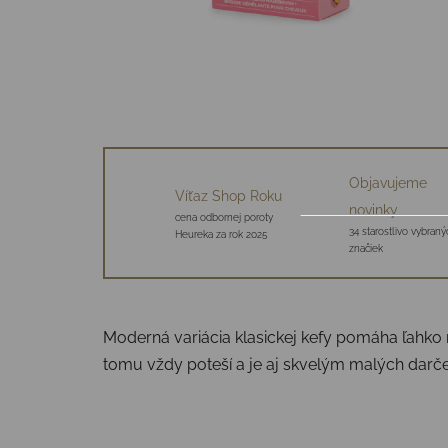
Objavujeme
Víťaz Shop Roku
novinky
cena odbornej poroty
34 starostlivo vybraný
Heureka za rok 2025
značiek
Moderná variácia klasickej kefy pomáha ľahko 
tomu vždy poteší a je aj skvelým malých darč