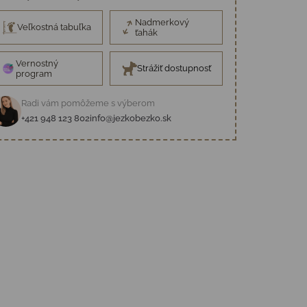
Nadmerkový
Veľkostná tabuľka
ťahák
Vernostný
Strážiť dostupnosť
program
Radi vám pomôžeme s výberom
+421 948 123 802
info@jezkobezko.sk