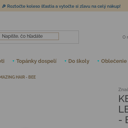
🎉 Roztočte koleso šťastia a vytočte si zľavu na celý nákup!
O 
ti
Topánky dospelí
Do školy
Oblečenie
MAZING HAIR - BEE
Zna
K
L
-