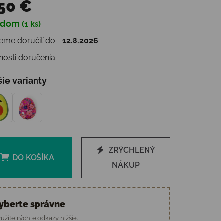
50 €
adom
(1 ks)
otková cena:
me doručiť do:
12.8.2026
osti doručenia
šie varianty
ZRÝCHLENÝ
DO KOŠÍKA
NÁKUP
yberte správne
užite rýchle odkazy nižšie.