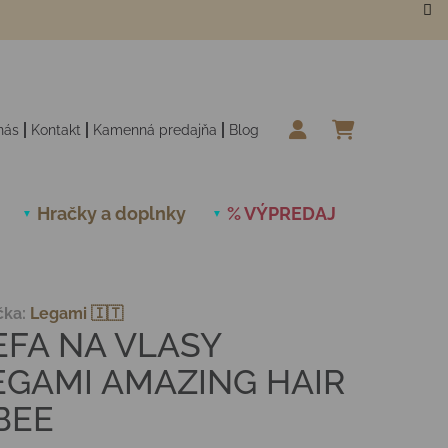
nás
Kontakt
Kamenná predajňa
Blog
NÁKUPN
Hračky a doplnky
% VÝPREDAJ
Novinky
čka:
Legami 🇮🇹
EFA NA VLASY
EGAMI AMAZING HAIR
 BEE