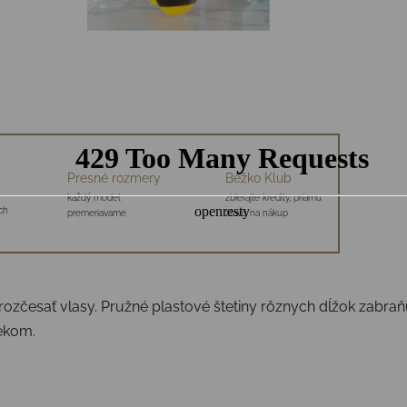
Presné rozmery
Bežko Klub
každý model
zbierajte kredity, priamu
ch
premeriavame
zľavu na nákup
rozčesať vlasy. Pružné plastové štetiny rôznych dĺžok zabraň
ekom.