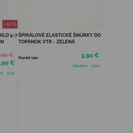
–10 %
ILD 5-7
ŠPIRÁLOVÉ ELASTICKÉ ŠNÚRKY DO
ON
TOPÁNOK VTR - ZELENÁ
,90 €
3,90 €
Pozrieť viac
,90 €
Skladom
(3 ks)
om
(2 ks)