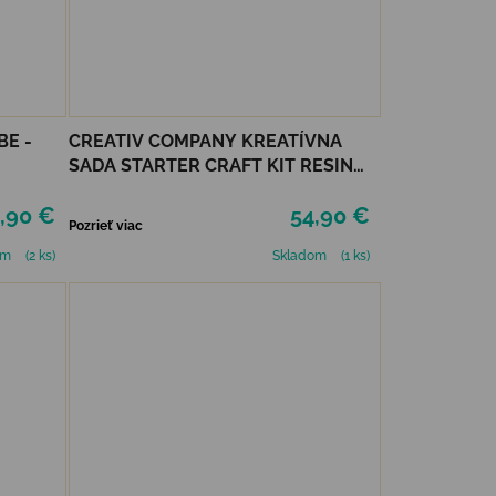
BE -
CREATIV COMPANY KREATÍVNA
SADA STARTER CRAFT KIT RESIN
CASTING CONCH
,90 €
54,90 €
Pozrieť viac
om
(2 ks)
Skladom
(1 ks)