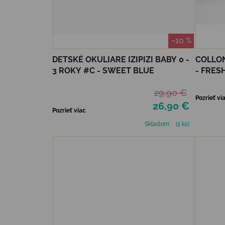
–10 %
DETSKÉ OKULIARE IZIPIZI BABY 0 -
COLLON
3 ROKY #C - SWEET BLUE
- FRES
29,90 €
Pozrieť vi
26,90 €
Pozrieť viac
Skladom
(2 ks)