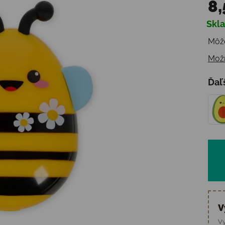
8,
Skl
Jedn
Môže
Možn
Ďaľ
V
Vy