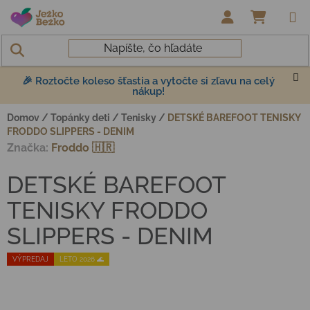
Prejsť na obsah
NÁKUP
🎉 Roztočte koleso šťastia a vytočte si zľavu na celý
nákup!
Domov
/
Topánky deti
/
Tenisky
/
DETSKÉ BAREFOOT TENISKY
FRODDO SLIPPERS - DENIM
Značka:
Froddo 🇭🇷
DETSKÉ BAREFOOT
TENISKY FRODDO
SLIPPERS - DENIM
VÝPREDAJ
LETO 2026 🌊