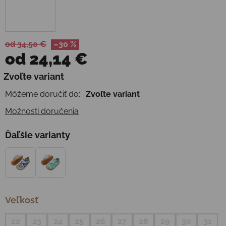
od 34,50 €
–30 %
od
24,14 €
Jednotková cena:
Zvoľte variant
Môžeme doručiť do:
Zvoľte variant
Možnosti doručenia
Ďaľšie varianty
Veľkosť
22
23
24
25
26
27
28
29
30
31