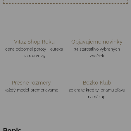
Víťaz Shop Roku
Objavujeme novinky
cena odbornej poroty Heureka
34 starostlivo vybraných
za rok 2025
značiek
Presné rozmery
Bežko Klub
každý model premeriavame
zbierajte kredity, priamu zľavu
na nákup
Popis