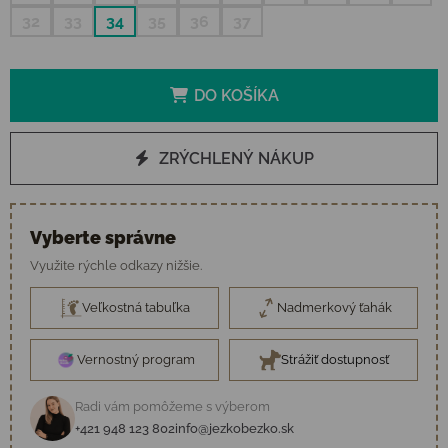
32
33
34
35
36
37
DO KOŠÍKA
ZRÝCHLENÝ NÁKUP
Vyberte správne
Využite rýchle odkazy nižšie.
Veľkostná tabuľka
Nadmerkový ťahák
Vernostný program
Strážiť dostupnosť
Radi vám pomôžeme s výberom
+421 948 123 802
info@jezkobezko.sk