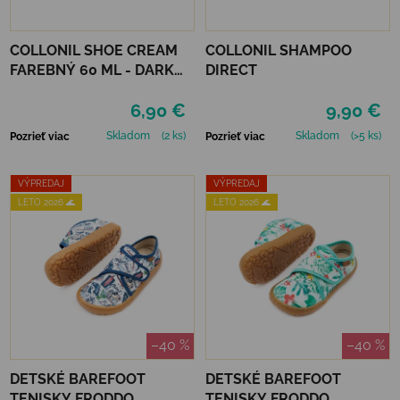
COLLONIL SHOE CREAM
COLLONIL SHAMPOO
FAREBNÝ 60 ML - DARK
DIRECT
BROWN
6,90 €
9,90 €
Skladom
(2 ks)
Skladom
(>5 ks)
Pozrieť viac
Pozrieť viac
VÝPREDAJ
VÝPREDAJ
LETO 2026 🌊
LETO 2026 🌊
–40 %
–40 %
DETSKÉ BAREFOOT
DETSKÉ BAREFOOT
TENISKY FRODDO
TENISKY FRODDO