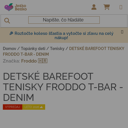
Prejsť na obsah
NÁKUP
🎉 Roztočte koleso šťastia a vytočte si zľavu na celý
nákup!
Domov
/
Topánky deti
/
Tenisky
/
DETSKÉ BAREFOOT TENISKY
FRODDO T-BAR - DENIM
Značka:
Froddo 🇭🇷
DETSKÉ BAREFOOT
TENISKY FRODDO T-BAR -
DENIM
VÝPREDAJ
LETO 2026 🌊