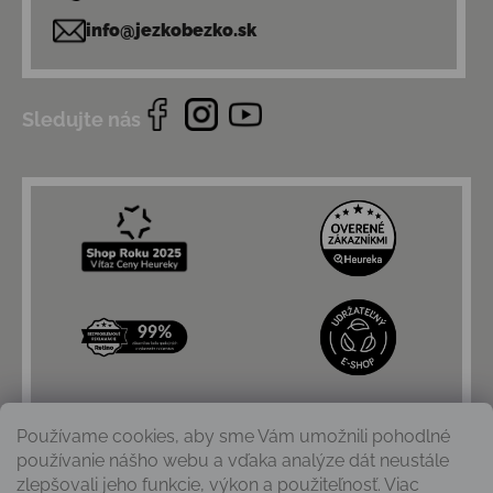
info@jezkobezko.sk
Sledujte nás
Používame cookies, aby sme Vám umožnili pohodlné
používanie nášho webu a vďaka analýze dát neustále
zlepšovali jeho funkcie, výkon a použiteľnosť. Viac