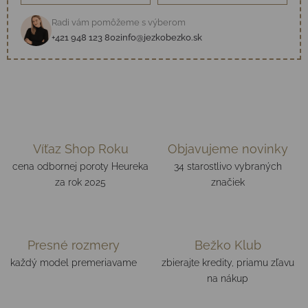
Radi vám pomôžeme s výberom
+421 948 123 802
info@jezkobezko.sk
Víťaz Shop Roku
Objavujeme novinky
cena odbornej poroty Heureka
34 starostlivo vybraných
za rok 2025
značiek
Presné rozmery
Bežko Klub
každý model premeriavame
zbierajte kredity, priamu zľavu
na nákup