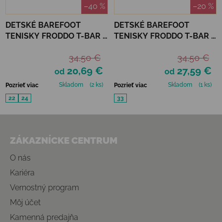
–40 %
–20 %
DETSKÉ BAREFOOT
DETSKÉ BAREFOOT
TENISKY FRODDO T-BAR -
TENISKY FRODDO T-BAR -
BLUE
PINK SHINE
34,50 €
34,50 €
20,69 €
27,59 €
od
od
Skladom
(2 ks)
Skladom
(1 ks)
Pozrieť viac
Pozrieť viac
22
24
33
Zápätie
ZÁKAZNÍCKE CENTRUM
O nás
Kariéra
Vernostný program
Môj účet
Kamenná predajňa