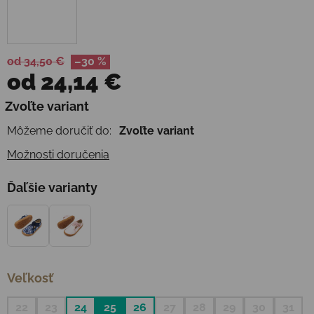
od 34,50 €
–30 %
od
24,14 €
Jednotková cena:
Zvoľte variant
Môžeme doručiť do:
Zvoľte variant
Možnosti doručenia
Ďaľšie varianty
Veľkosť
22
23
24
25
26
27
28
29
30
31