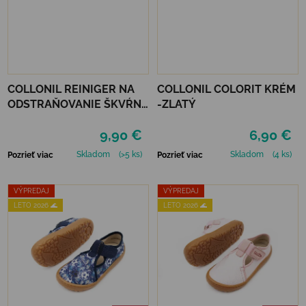
COLLONIL REINIGER NA
COLLONIL COLORIT KRÉM
ODSTRAŇOVANIE ŠKVŔN
-ZLATÝ
200 ML
9,90 €
6,90 €
Skladom
(>5 ks)
Skladom
(4 ks)
Pozrieť viac
Pozrieť viac
VÝPREDAJ
VÝPREDAJ
LETO 2026 🌊
LETO 2026 🌊