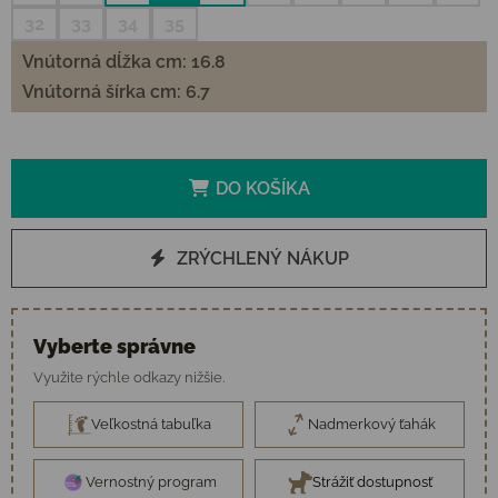
32
33
34
35
Vnútorná dĺžka cm: 16.8
Vnútorná šírka cm: 6.7
DO KOŠÍKA
ZRÝCHLENÝ NÁKUP
Vyberte správne
Využite rýchle odkazy nižšie.
Veľkostná tabuľka
Nadmerkový ťahák
Vernostný program
Strážiť dostupnosť