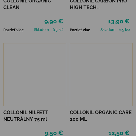
COLLONIL ORGANIC
COLLONIL CARBON PRO
CLEAN
HIGH TECH
IMPREGNAČNÝ SPREJ 400
9,90 €
13,90 €
ML
Skladom
(>5 ks)
Skladom
(>5 ks)
Pozrieť viac
Pozrieť viac
COLLONIL NILFETT
COLLONIL ORGANIC CARE
NEUTRÁLNY 75 ml
200 ML
9,50 €
12,50 €