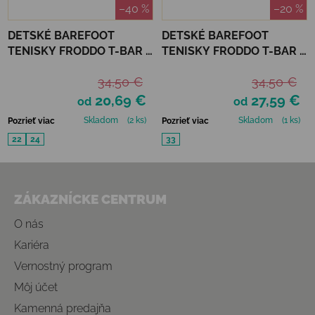
–40 %
–20 %
DETSKÉ BAREFOOT
DETSKÉ BAREFOOT
TENISKY FRODDO T-BAR -
TENISKY FRODDO T-BAR -
BLUE
PINK SHINE
34,50 €
34,50 €
20,69 €
27,59 €
od
od
Skladom
(2 ks)
Skladom
(1 ks)
Pozrieť viac
Pozrieť viac
22
24
33
Zápätie
ZÁKAZNÍCKE CENTRUM
O nás
Kariéra
Vernostný program
Môj účet
Kamenná predajňa