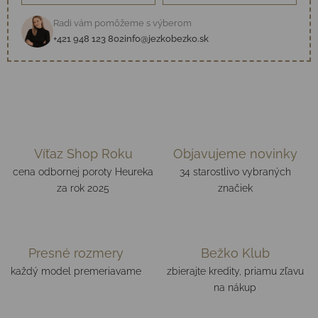
Radi vám pomôžeme s výberom
+421 948 123 802
info@jezkobezko.sk
Víťaz Shop Roku
Objavujeme novinky
cena odbornej poroty Heureka
34 starostlivo vybraných
za rok 2025
značiek
Presné rozmery
Bežko Klub
každý model premeriavame
zbierajte kredity, priamu zľavu
na nákup