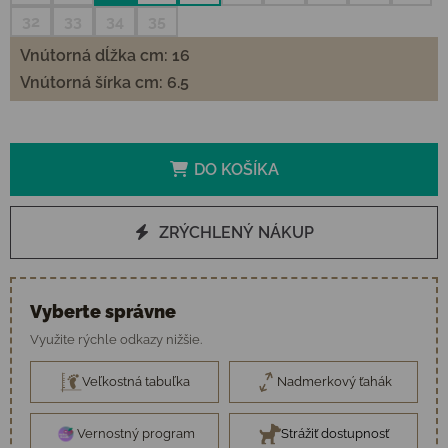
32
33
34
35
Vnútorná dĺžka cm: 16
Vnútorná šírka cm: 6.5
DO KOŠÍKA
ZRÝCHLENÝ NÁKUP
Vyberte správne
Využite rýchle odkazy nižšie.
Veľkostná tabuľka
Nadmerkový ťahák
Vernostný program
Strážiť dostupnosť