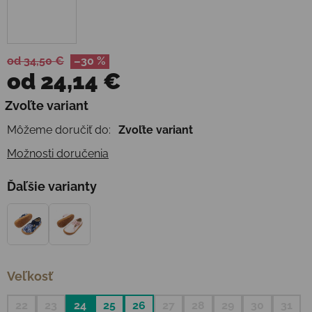
od 34,50 €
–30 %
od
24,14 €
Jednotková cena:
Zvoľte variant
Môžeme doručiť do:
Zvoľte variant
Možnosti doručenia
Ďaľšie varianty
Veľkosť
22
23
24
25
26
27
28
29
30
31