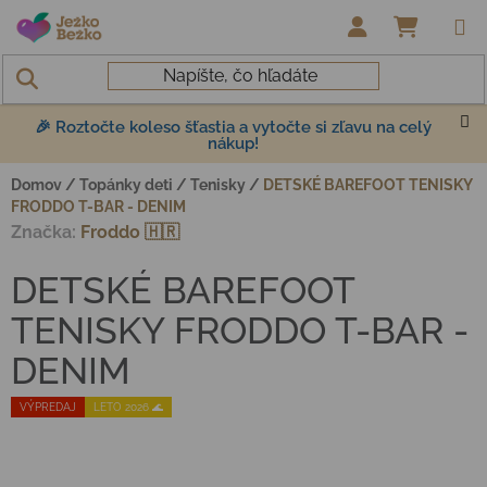
Prejsť na obsah
NÁKUP
🎉 Roztočte koleso šťastia a vytočte si zľavu na celý
nákup!
Domov
/
Topánky deti
/
Tenisky
/
DETSKÉ BAREFOOT TENISKY
FRODDO T-BAR - DENIM
Značka:
Froddo 🇭🇷
DETSKÉ BAREFOOT
TENISKY FRODDO T-BAR -
DENIM
VÝPREDAJ
LETO 2026 🌊