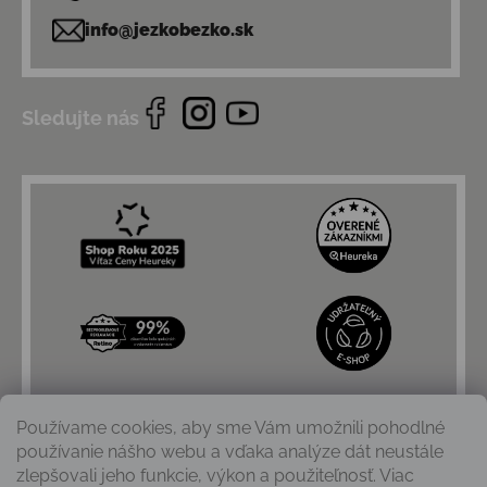
info@jezkobezko.sk
Sledujte nás
Používame cookies, aby sme Vám umožnili pohodlné
používanie nášho webu a vďaka analýze dát neustále
zlepšovali jeho funkcie, výkon a použiteľnosť. Viac