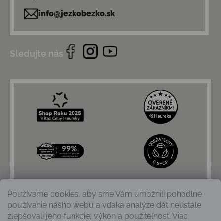
info@jezkobezko.sk
Sledujte nás
Používame cookies, aby sme Vám umožnili pohodlné
používanie nášho webu a vďaka analýze dát neustále
zlepšovali jeho funkcie, výkon a použiteľnosť. Viac