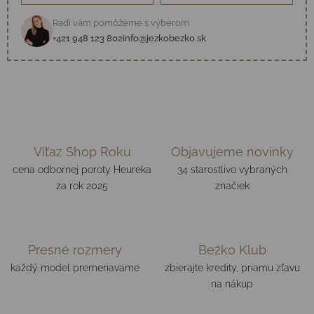
Radi vám pomôžeme s výberom
+421 948 123 802
info@jezkobezko.sk
Víťaz Shop Roku
Objavujeme novinky
cena odbornej poroty Heureka
34 starostlivo vybraných
za rok 2025
značiek
Presné rozmery
Bežko Klub
každý model premeriavame
zbierajte kredity, priamu zľavu
na nákup