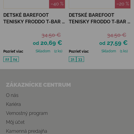
–40 %
–20 %
DETSKÉ BAREFOOT
DETSKÉ BAREFOOT
TENISKY FRODDO T-BAR -
TENISKY FRODDO T-BAR -
BLUE
PINK SHINE
34,50 €
34,50 €
20,69 €
27,59 €
od
od
Skladom
(2 ks)
Skladom
(1 ks)
Pozrieť viac
Pozrieť viac
22
24
31
33
Zápätie
ZÁKAZNÍCKE CENTRUM
O nás
Kariéra
Vernostný program
Môj účet
Kamenná predajňa