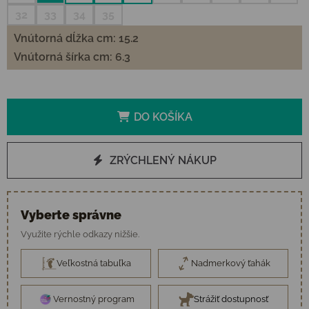
32
33
34
35
Vnútorná dĺžka cm: 15.2
Vnútorná šírka cm: 6.3
DO KOŠÍKA
ZRÝCHLENÝ NÁKUP
Vyberte správne
Využite rýchle odkazy nižšie.
Veľkostná tabuľka
Nadmerkový ťahák
Vernostný program
Strážiť dostupnosť