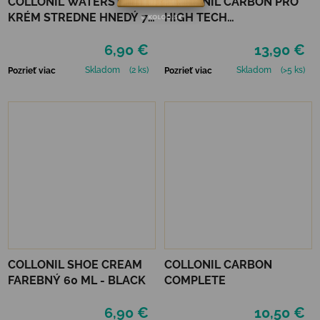
COLLONIL WATERSTOP
COLLONIL CARBON PRO
KRÉM STREDNE HNEDÝ 75
HIGH TECH
ml
IMPREGNAČNÝ SPREJ 400
6,90 €
13,90 €
ML
Skladom
(2 ks)
Skladom
(>5 ks)
Pozrieť viac
Pozrieť viac
COLLONIL SHOE CREAM
COLLONIL CARBON
FAREBNÝ 60 ML - BLACK
COMPLETE
6,90 €
10,50 €