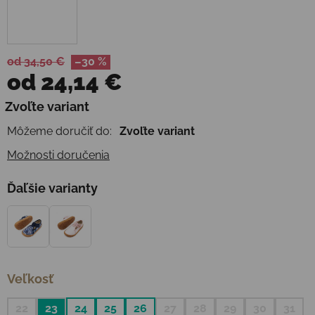
od 34,50 €
–30 %
od
24,14 €
Jednotková cena:
Zvoľte variant
Môžeme doručiť do:
Zvoľte variant
Možnosti doručenia
Ďaľšie varianty
Veľkosť
22
23
24
25
26
27
28
29
30
31