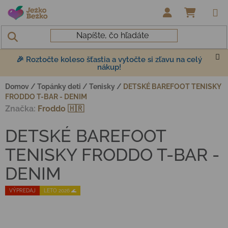
Prejsť na obsah
NÁKUP
🎉 Roztočte koleso šťastia a vytočte si zľavu na celý
nákup!
Domov
/
Topánky deti
/
Tenisky
/
DETSKÉ BAREFOOT TENISKY
FRODDO T-BAR - DENIM
Značka:
Froddo 🇭🇷
DETSKÉ BAREFOOT
TENISKY FRODDO T-BAR -
DENIM
VÝPREDAJ
LETO 2026 🌊