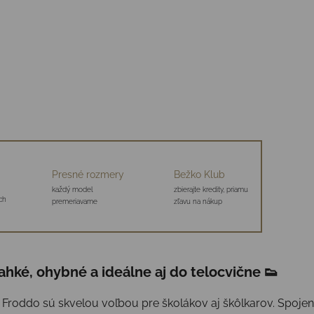
Presné rozmery
Bežko Klub
každý model
zbierajte kredity, priamu
ch
premeriavame
zľavu na nákup
hké, ohybné a ideálne aj do telocvične 👟
Froddo sú skvelou voľbou pre školákov aj škôlkarov. Spojenie