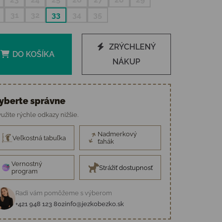
31
32
33
34
35
ZRÝCHLENÝ
DO KOŠÍKA
NÁKUP
yberte správne
užite rýchle odkazy nižšie.
Nadmerkový
Veľkostná tabuľka
ťahák
Vernostný
Strážiť dostupnosť
program
Radi vám pomôžeme s výberom
+421 948 123 802
info@jezkobezko.sk