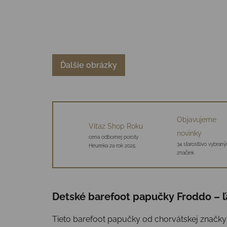
Ďalšie obrázky
Objavujeme
Víťaz Shop Roku
novinky
cena odbornej poroty
34 starostlivo vybraný
Heureka za rok 2025
značiek
Detské barefoot papučky Froddo – ľa
Tieto barefoot papučky od chorvátskej značky 