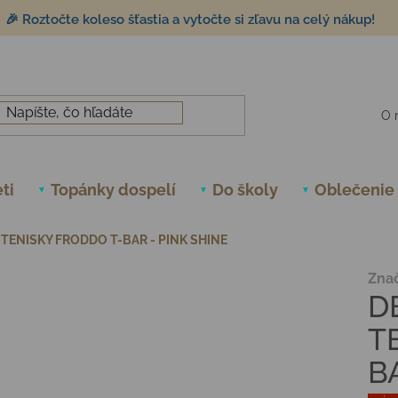
🎉 Roztočte koleso šťastia a vytočte si zľavu na celý nákup!
O 
ti
Topánky dospelí
Do školy
Oblečenie
TENISKY FRODDO T-BAR - PINK SHINE
Zna
D
T
B