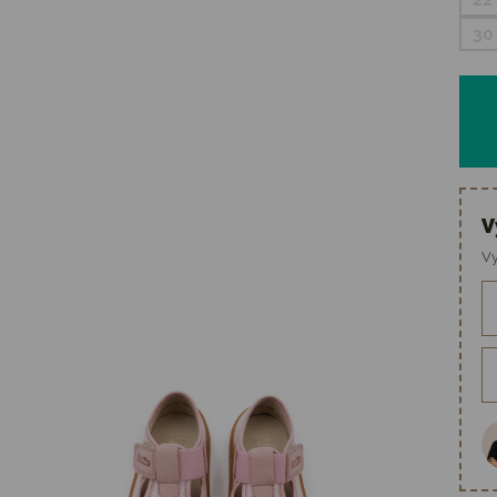
30
V
Vy