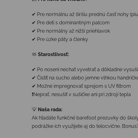
✔ Pre normálnu až širšiu prednú časť nohy (plu
✔ Pre deti s dominantným palcom
✔ Pre normálny až nižší priehlavok
✔ Pre úzke päty a členky
🧼
Starostlivosť:
✔ Po nosení nechať vyvetrať a dôkladne vysuši
✔ Čistiť na sucho alebo jemne vlhkou handrič
✔ Možné impregnovať sprejom s UV filtrom
❗Neprať, nesušiť v sušičke ani pri zdroji tepla
💡
Naša rada:
Ak hľadáte funkčné barefoot prezuvky do školy a
podrážke ich využijete aj do telocvične. Bonu