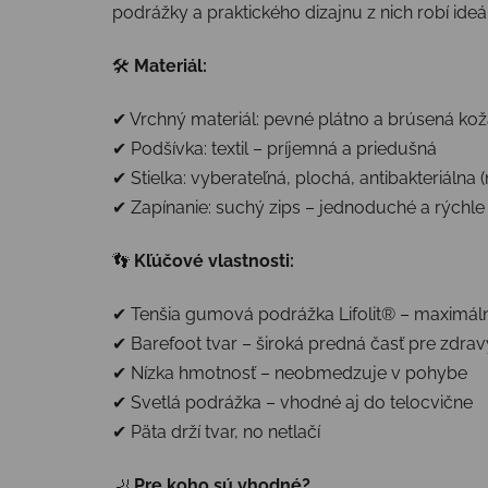
podrážky a praktického dizajnu z nich robí ide
🛠
Materiál:
✔ Vrchný materiál: pevné plátno a brúsená ko
✔ Podšívka: textil – príjemná a priedušná
✔ Stielka: vyberateľná, plochá, antibakteriálna 
✔ Zapínanie: suchý zips – jednoduché a rýchl
👣
Kľúčové vlastnosti:
✔ Tenšia gumová podrážka Lifolit® – maximá
✔ Barefoot tvar – široká predná časť pre zdra
✔ Nízka hmotnosť – neobmedzuje v pohybe
✔ Svetlá podrážka – vhodné aj do telocvične
✔ Päta drží tvar, no netlačí
🦶
Pre koho sú vhodné?