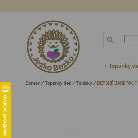
Prejsť na obsah
Topánky de
Domov
/
Topánky deti
/
Tenisky
/
DETSKÉ BAREFOOT 