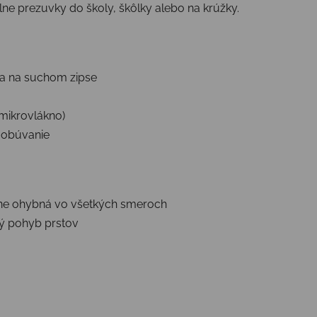
álne prezuvky do školy, škôlky alebo na krúžky.
ža na suchom zipse
(mikrovlákno)
e obúvanie
lne ohybná vo všetkých smeroch
vý pohyb prstov