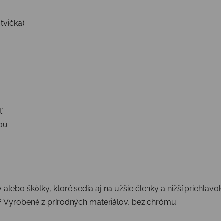
tvička)
ť
kou
lebo škôlky, ktoré sedia aj na užšie členky a nižší priehlavo
s? Vyrobené z prírodných materiálov, bez chrómu.