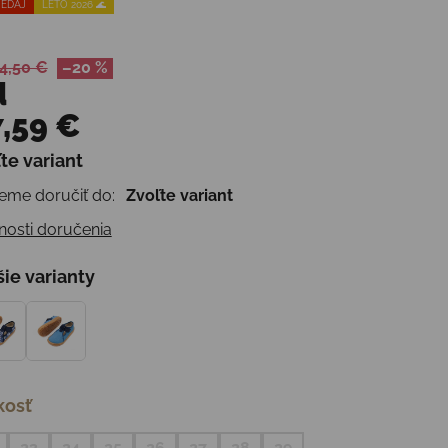
EDAJ
LETO 2026 🌊
4,50 €
–20 %
d
,59 €
te variant
otková cena:
me doručiť do:
Zvoľte variant
osti doručenia
šie varianty
kosť
23
24
25
26
27
28
29