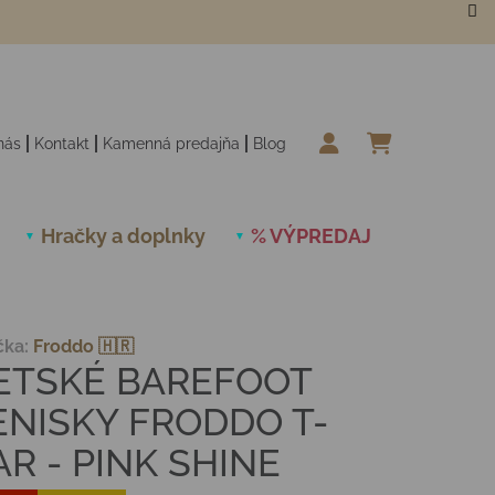
nás
Kontakt
Kamenná predajňa
Blog
NÁKUPN
Hračky a doplnky
% VÝPREDAJ
Novinky
čka:
Froddo 🇭🇷
ETSKÉ BAREFOOT
ENISKY FRODDO T-
AR - PINK SHINE