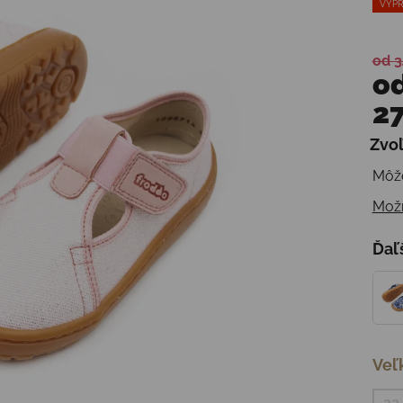
VÝPR
od 3
o
27
Zvoľ
Jedn
Môže
Možn
Ďaľ
Veľ
22