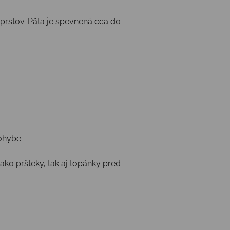
 prstov. Päta je spevnená cca do
pohybe.
ko pršteky, tak aj topánky pred