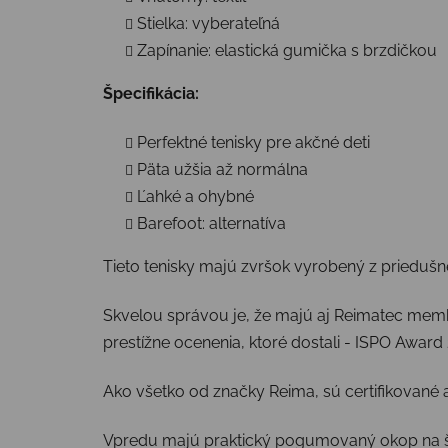
Stielka: vyberateľná
Zapínanie: elastická gumička s brzdičkou
Špecifikácia:
Perfektné tenisky pre akčné deti
Päta užšia až normálna
Ľahké a ohybné
Barefoot: alternatíva
Tieto tenisky majú zvršok vyrobený z prieduš
Skvelou správou je, že majú aj Reimatec membrá
prestížne ocenenia, ktoré dostali - ISPO Awar
Ako všetko od značky Reima, sú certifikované 
Vpredu majú praktický pogumovaný okop na špi