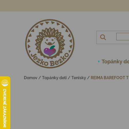
Prejsť na obsah
Topánky de
Domov
/
Topánky deti
/
Tenisky
/
REIMA BAREFOOT T