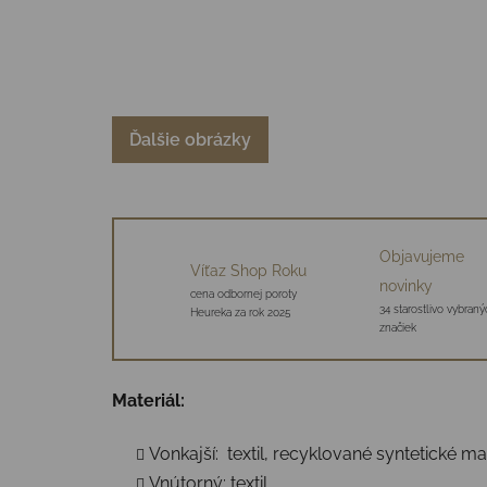
Ďalšie obrázky
Objavujeme
Víťaz Shop Roku
novinky
cena odbornej poroty
34 starostlivo vybraný
Heureka za rok 2025
značiek
Materiál:
Vonkajší: textil, recyklované syntetické ma
Vnútorný: textil