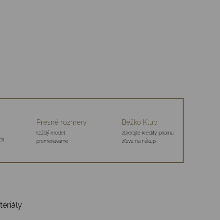
Presné rozmery
Bežko Klub
každý model
zbierajte kredity, priamu
ch
premeriavame
zľavu na nákup
teriály