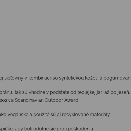
nej sieťoviny v kombinácii so syntetickou kožou a pogumovan
nu, tak sú vhodné v podstate od teplejšej jari až po jeseň. 
d 2023 a Scandinavian Outdoor Award.
ako vegánske a použité sú aj recyklované materiály.
čke, aby boli odolnejšie proti poškodeniu.