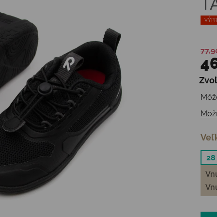
T
VÝPR
77,9
46
Zvoľ
Jedn
Môže
Možn
Veľ
28
Vnú
Vnú