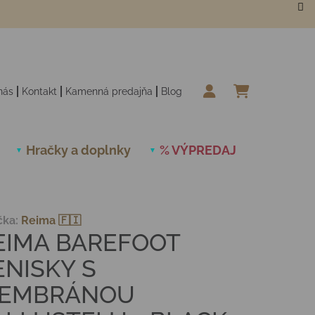
nás
Kontakt
Kamenná predajňa
Blog
NÁKUPN
Hračky a doplnky
% VÝPREDAJ
Novinky
čka:
Reima 🇫🇮
EIMA BAREFOOT
ENISKY S
EMBRÁNOU