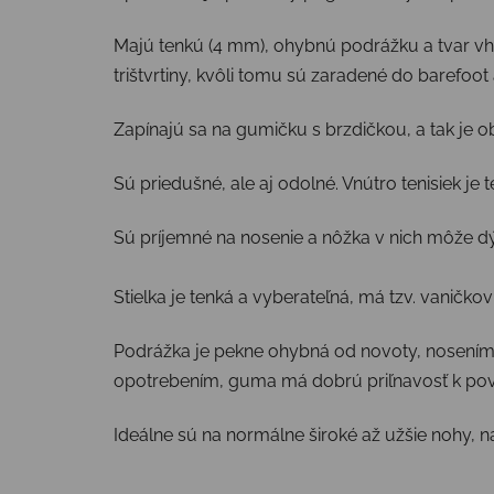
Majú tenkú (4 mm), ohybnú podrážku a tvar vho
trištvrtiny, kvôli tomu sú zaradené do barefoot 
Zapínajú sa na gumičku s brzdičkou, a tak je 
Sú priedušné, ale aj odolné. Vnútro tenisiek je 
Sú príjemné na nosenie a nôžka v nich môže d
Stielka je tenká a vyberateľná, má tzv. vaničk
Podrážka je pekne ohybná od novoty, nosením 
opotrebením, guma má dobrú priľnavosť k pov
Ideálne sú na normálne široké až užšie nohy, na