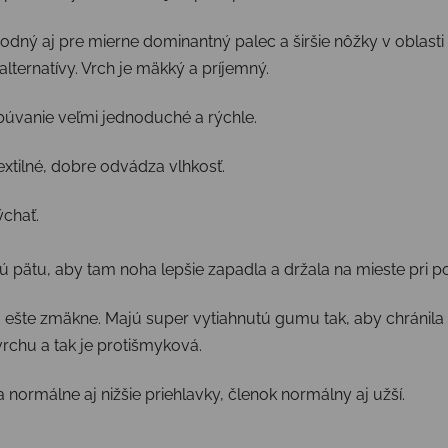
dný aj pre mierne dominantný palec a širšie nôžky v oblasti
alternatívy. Vrch je mäkký a príjemný.
obúvanie veľmi jednoduché a rýchle.
textilné, dobre odvádza vlhkosť.
ýchať.
ovú pätu, aby tam noha lepšie zapadla a držala na mieste pri 
ešte zmäkne. Majú super vytiahnutú gumu tak, aby chránila a
rchu a tak je protišmyková.
 normálne aj nižšie priehlavky, členok normálny aj užší.