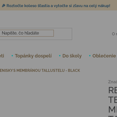
🎉 Roztočte koleso šťastia a vytočte si zľavu na celý nákup!
O 
ti
Topánky dospelí
Do školy
Oblečenie
ENISKY S MEMBRÁNOU TALLUSTELU - BLACK
Zna
R
T
M