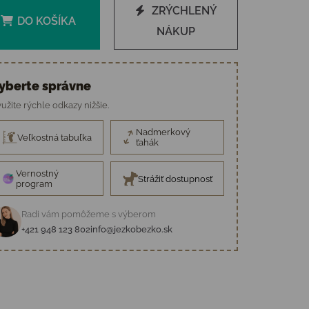
ZRÝCHLENÝ
DO KOŠÍKA
NÁKUP
yberte správne
užite rýchle odkazy nižšie.
Nadmerkový
Veľkostná tabuľka
ťahák
Vernostný
Strážiť dostupnosť
program
Radi vám pomôžeme s výberom
+421 948 123 802
info@jezkobezko.sk