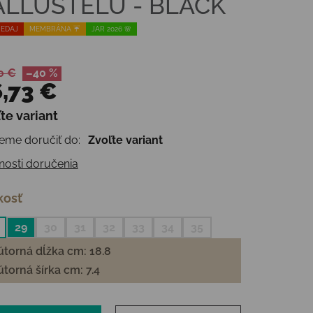
ALLUSTELU - BLACK
EDAJ
MEMBRÁNA ☔️
JAR 2026 🌸
0 €
–40 %
,73 €
te variant
otková cena:
me doručiť do:
Zvoľte variant
osti doručenia
kosť
29
30
31
32
33
34
35
torná dĺžka cm: 18.8
torná šírka cm: 7.4