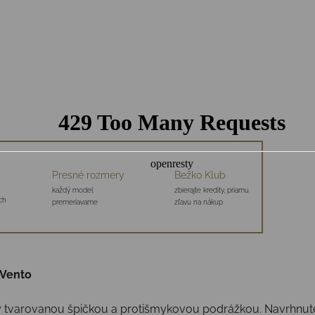
Presné rozmery
Bežko Klub
každý model
zbierajte kredity, priamu
ch
premeriavame
zľavu na nákup
 Vento
ky tvarovanou špičkou a protišmykovou podrážkou. Navrhnuté 