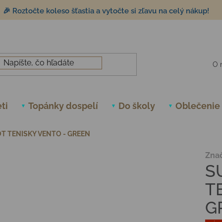
🎉 Roztočte koleso šťastia a vytočte si zľavu na celý nákup!
O 
ti
Topánky dospelí
Do školy
Oblečenie
T TENISKY VENTO - GREEN
Zna
S
T
G