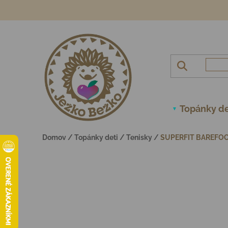
Prejsť na obsah
Topánky de
Domov
/
Topánky deti
/
Tenisky
/
SUPERFIT BAREFOO