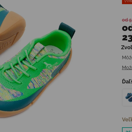
VÝPR
od 5
o
23
Zvoľ
Jedn
Môže
Možn
Ďaľ
Veľ
25