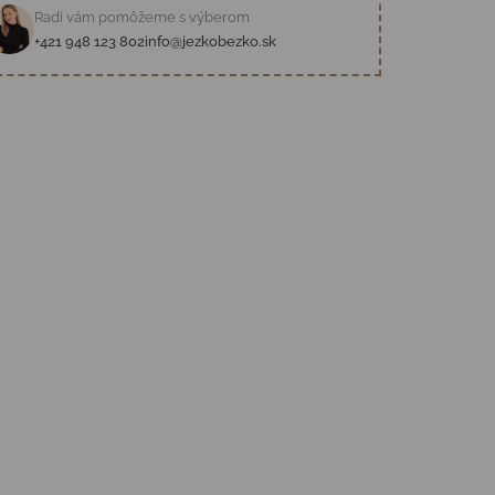
Radi vám pomôžeme s výberom
+421 948 123 802
info@jezkobezko.sk