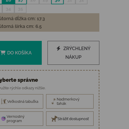
34
35
torná dĺžka cm: 17.3
torná šírka cm: 6.5
ZRÝCHLENÝ
DO KOŠÍKA
NÁKUP
yberte správne
užite rýchle odkazy nižšie.
Nadmerkový
Veľkostná tabuľka
ťahák
Vernostný
Strážiť dostupnosť
program