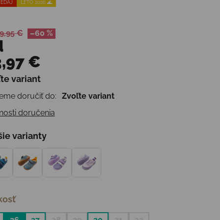
EDAJ
LETO 2026 🌊
9,95 €
–60 %
d
,97 €
te variant
otková cena:
me doručiť do:
Zvoľte variant
osti doručenia
šie varianty
kosť
26
27
28
29
30
31
32