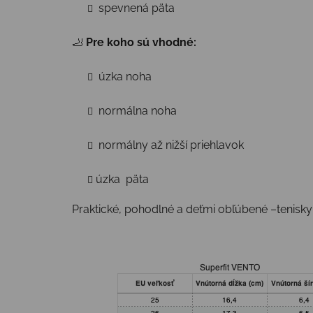
spevnená päta
🦶
Pre koho sú vhodné:
úzka noha
normálna noha
normálny až nižší priehlavok
úzka päta
Praktické, pohodlné a deťmi obľúbené –tenisky