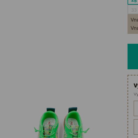
33
Vnú
Vnú
V
Vy