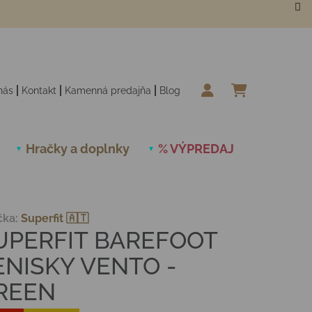
nás
Kontakt
Kamenná predajňa
Blog
NÁKUPN
Hračky a doplnky
% VÝPREDAJ
Novinky
čka:
Superfit 🇦🇹
UPERFIT BAREFOOT
ENISKY VENTO -
REEN