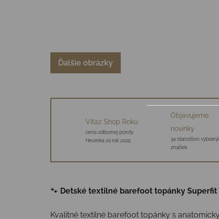
Ďalšie obrázky
Objavujeme
Víťaz Shop Roku
novinky
cena odbornej poroty
34 starostlivo vybraný
Heureka za rok 2025
značiek
🐾
Detské textilné barefoot topánky Superfit
Kvalitné textilné barefoot topánky s anatomic