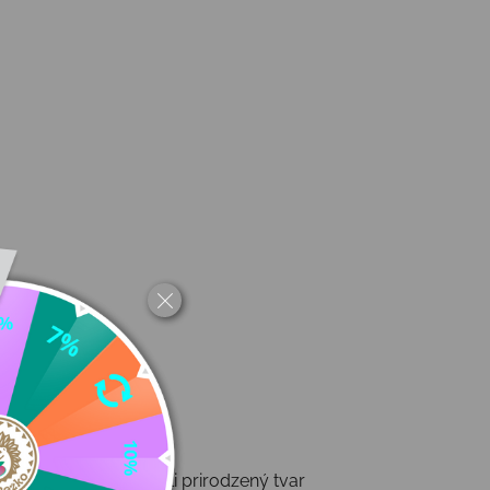
tak, aby rešpektovali prirodzený tvar