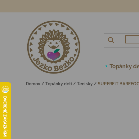
Prejsť na obsah
Topánky de
Domov
/
Topánky deti
/
Tenisky
/
SUPERFIT BAREFOO