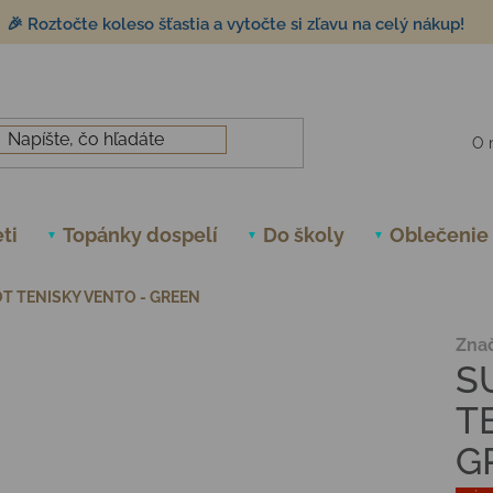
🎉 Roztočte koleso šťastia a vytočte si zľavu na celý nákup!
O 
ti
Topánky dospelí
Do školy
Oblečenie
T TENISKY VENTO - GREEN
Zna
S
T
G