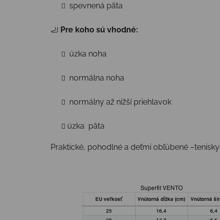
spevnená päta
🦶
Pre koho sú vhodné:
úzka noha
normálna noha
normálny až nižší priehlavok
úzka päta
Praktické, pohodlné a deťmi obľúbené –tenisky