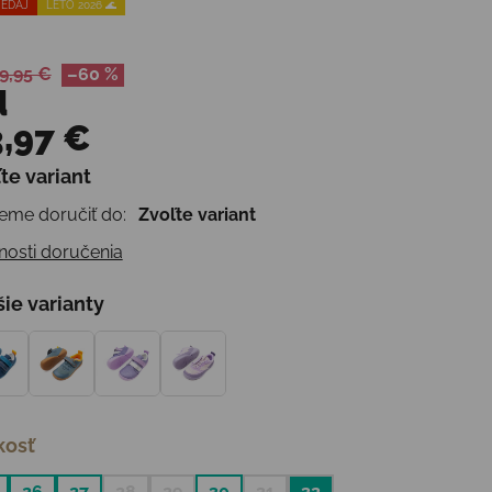
EDAJ
LETO 2026 🌊
9,95 €
–60 %
d
,97 €
te variant
otková cena:
me doručiť do:
Zvoľte variant
osti doručenia
šie varianty
kosť
26
27
28
29
30
31
32