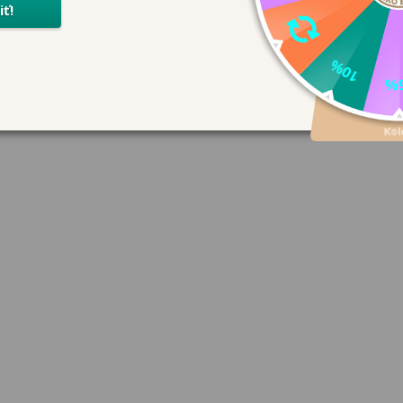
 spevnenej päte. Ideálne na každodenné nosenie do škôlky aj n