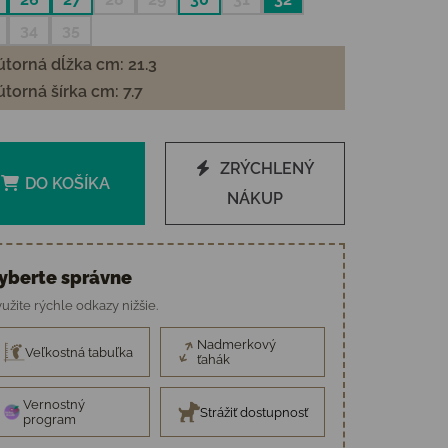
34
35
torná dĺžka cm: 21.3
torná šírka cm: 7.7
ZRÝCHLENÝ
DO KOŠÍKA
NÁKUP
yberte správne
užite rýchle odkazy nižšie.
Nadmerkový
Veľkostná tabuľka
ťahák
Vernostný
Strážiť dostupnosť
program