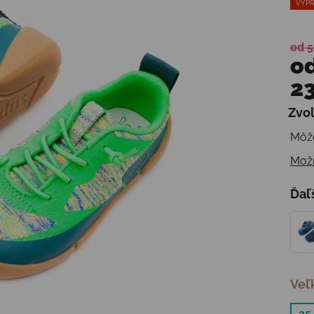
VÝPR
od 5
o
23
Zvoľ
Jedn
Môže
Možn
Ďaľ
Veľ
25