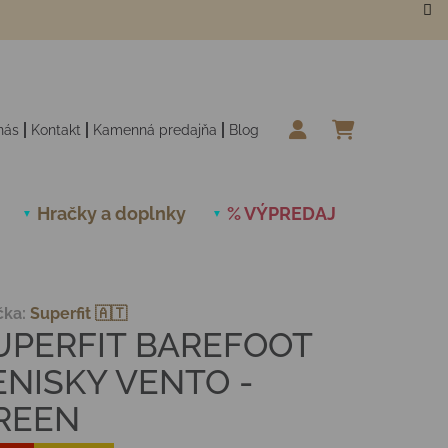
nás
Kontakt
Kamenná predajňa
Blog
NÁKUPN
Hračky a doplnky
% VÝPREDAJ
Novinky
čka:
Superfit 🇦🇹
UPERFIT BAREFOOT
ENISKY VENTO -
REEN