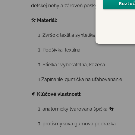
detskej nohy a zároveň poskytli stabilitu vďaka
🛠
Materiál:
Zvršok: textil a syntetika
Podšívka: textilná
Stielka : vyberateľná, kožená
Zapínanie: gumička na uťahovananie
🌟
Kľúčové vlastnosti:
anatomicky tvarovaná špička 👣
protišmyková gumová podrážka