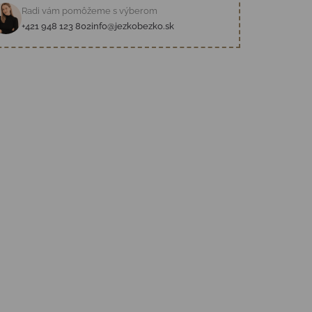
Radi vám pomôžeme s výberom
+421 948 123 802
info@jezkobezko.sk