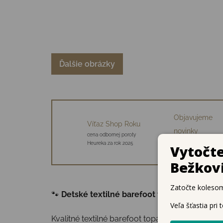
Ďalšie obrázky
Objavujeme
Víťaz Shop Roku
novinky
cena odbornej poroty
34 starostlivo vybraný
Heureka za rok 2025
značiek
🐾
Detské textilné barefoot topánky Superfit
Kvalitné textilné barefoot topánky s anatomic