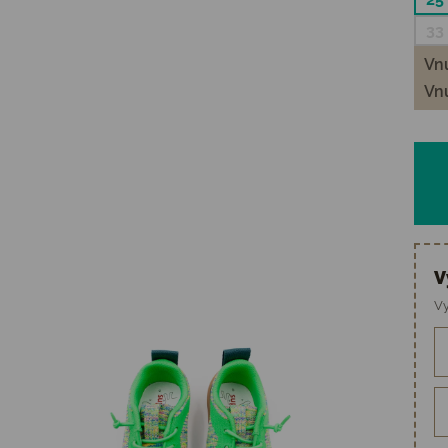
33
Vnú
Vnú
V
Vy