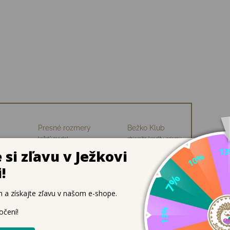
Presné rozmery
Bežko Klub
každý model
zbierajte kredity, priamu
ch
premeriavame
zľavu na nákup
 Vento
ky tvarovanou špičkou a protišmykovou podrážkou. Navrhnuté 