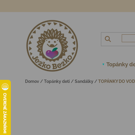
Prejsť na obsah
Topánky de
Domov
/
Topánky deti
/
Sandálky
/
TOPÁNKY DO VODY