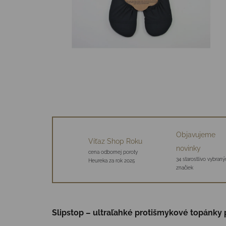
Objavujeme
Víťaz Shop Roku
novinky
cena odbornej poroty
34 starostlivo vybraný
Heureka za rok 2025
značiek
Slipstop – ultraľahké protišmykové topánky 