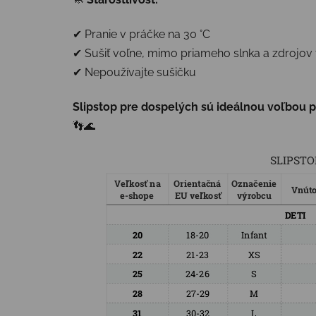
✔ Pranie v práčke na 30 °C
✔ Sušiť voľne, mimo priameho slnka a zdrojov 
✔ Nepoužívajte sušičku
Slipstop pre dospelých sú ideálnou voľbou 
👣🌊