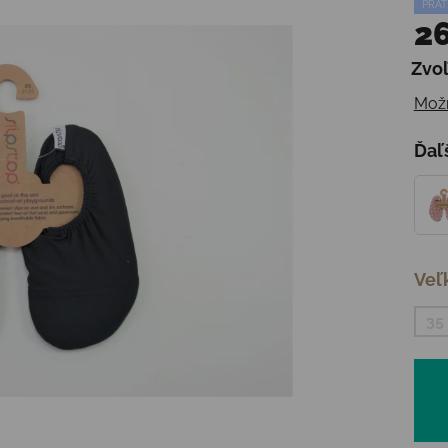
PRAT
26
Zvoľ
Jedn
Možn
Ďaľ
Veľ
35