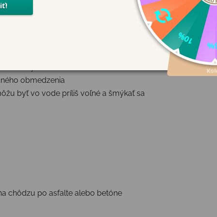
i relax
idlami
priehlavky
očného obmedzenia
žu byť vo vode príliš voľné a šmýkať sa
na chôdzu po asfalte alebo betóne