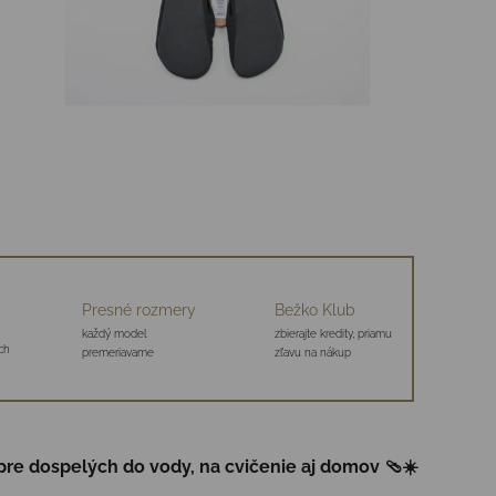
Presné rozmery
Bežko Klub
každý model
zbierajte kredity, priamu
ch
premeriavame
zľavu na nákup
pre dospelých do vody, na cvičenie aj domov 🩴☀️