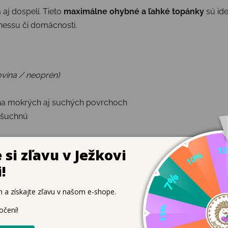
a aj dospelí. Tieto
maximálne ohybné a ľahké topánky
sú ide
lnessu či domácnosti.
ovina / neoprén)
a mokrých aj suchých povrchoch
ašuchnú
u na mokrom povrchu
ny, športovej tašky či kabelky
horúcich dňoch
lačí, pohodlne sa prispôsobí