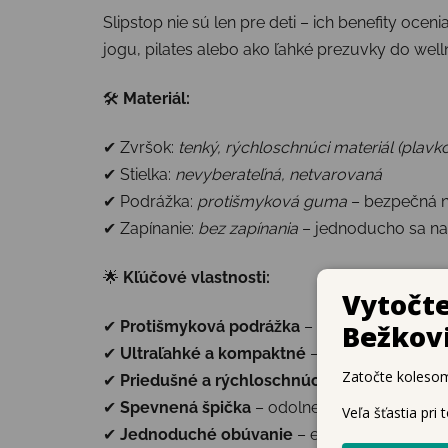
Slipstop nie sú len pre deti – ich benefity oceni
jogu, pilates alebo ako ľahké prezuvky do wel
🛠
Materiál:
✔ Zvršok:
tenký, rýchloschnúci materiál (plavk
✔ Stielka:
nevyberateľná, netvarovaná
✔ Podrážka:
protišmyková guma
– bezpečná n
✔ Zapínanie:
bez zapínania
– jednoducho sa n
🌟
Kľúčové vlastnosti:
✔
Protišmyková podrážka
– zvyšuje stabilit
✔
Ultraľahké a kompaktné
– ideálne do batoži
✔
Priedušné a rýchloschnúce
– komfort aj v 
✔
Spevnená špička
– odolnejšia proti oderu
✔
Jednoduché obúvanie
– elastický okraj net