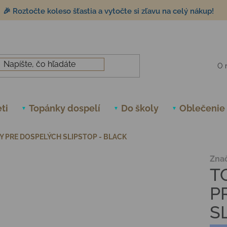
🎉 Roztočte koleso šťastia a vytočte si zľavu na celý nákup!
O 
ti
Topánky dospelí
Do školy
Oblečenie
 PRE DOSPELÝCH SLIPSTOP - BLACK
Zna
T
P
S