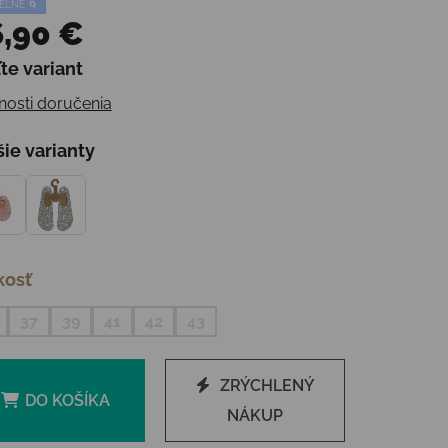
EĽNÉ 🌀
,90 €
te variant
otková cena:
osti doručenia
šie varianty
kosť
37
39
41
42
43
ZRÝCHLENÝ
DO KOŠÍKA
NÁKUP