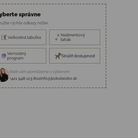
yberte správne
užite rýchle odkazy nižšie.
Nadmerkový
Veľkostná tabuľka
ťahák
Vernostný
Strážiť dostupnosť
program
Radi vám pomôžeme s výberom
+421 948 123 802
info@jezkobezko.sk