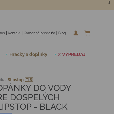
nás
Kontakt
Kamenná predajňa
Blog
NÁKUPN
Hračky a doplnky
% VÝPREDAJ
Novinky
čka:
Slipstop 🇹🇷
OPÁNKY DO VODY
RE DOSPELÝCH
LIPSTOP - BLACK