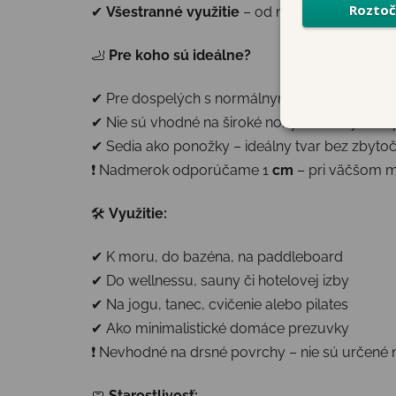
✔
Všestranné využitie
– od mora až po domác
🦶
Pre koho sú ideálne?
✔ Pre dospelých s normálnymi až užšími chod
✔ Nie sú vhodné na široké nohy alebo vysoké 
✔ Sedia ako ponožky – ideálny tvar bez zbyt
❗ Nadmerok odporúčame 1
cm
– pri väčšom mô
🛠
Využitie:
✔ K moru, do bazéna, na paddleboard
✔ Do wellnessu, sauny či hotelovej izby
✔ Na jogu, tanec, cvičenie alebo pilates
✔ Ako minimalistické domáce prezuvky
❗ Nevhodné na drsné povrchy – nie sú určené 
🧼
Starostlivosť: