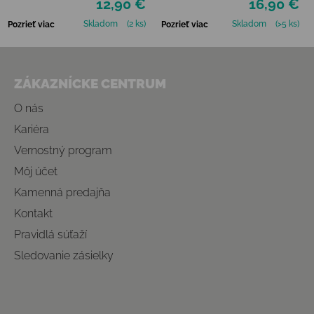
12,90 €
16,90 €
Skladom
(2 ks)
Skladom
(>5 ks)
Pozrieť viac
Pozrieť viac
Zápätie
ZÁKAZNÍCKE CENTRUM
O nás
Kariéra
Vernostný program
Môj účet
Kamenná predajňa
Kontakt
Pravidlá súťaží
Sledovanie zásielky