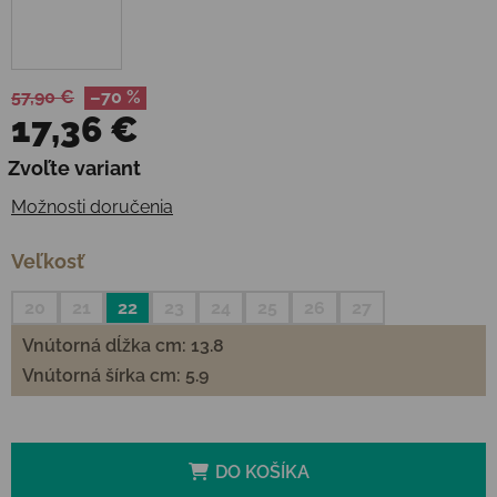
57,90 €
–70 %
17,36 €
Jednotková cena:
Zvoľte variant
Možnosti doručenia
Veľkosť
20
21
22
23
24
25
26
27
Vnútorná dĺžka cm: 13.8
Vnútorná šírka cm: 5.9
DO KOŠÍKA