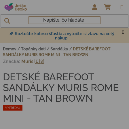
Prejsť na obsah
NÁKUP
🎉 Roztočte koleso šťastia a vytočte si zľavu na celý
nákup!
Domov
/
Topánky deti
/
Sandálky
/
DETSKÉ BAREFOOT
SANDÁLKY MURIS ROME MINI - TAN BROWN
Značka:
Muris 🇪🇸
DETSKÉ BAREFOOT
SANDÁLKY MURIS ROME
MINI - TAN BROWN
VÝPREDAJ