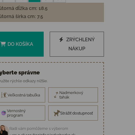
torná dĺžka cm: 18.5
torná šírka cm: 7.5
ZRÝCHLENÝ
DO KOŠÍKA
NÁKUP
yberte správne
užite rýchle odkazy nižšie.
Nadmerkový
Veľkostná tabuľka
ťahák
Vernostný
Strážiť dostupnosť
program
Radi vám pomôžeme s výberom