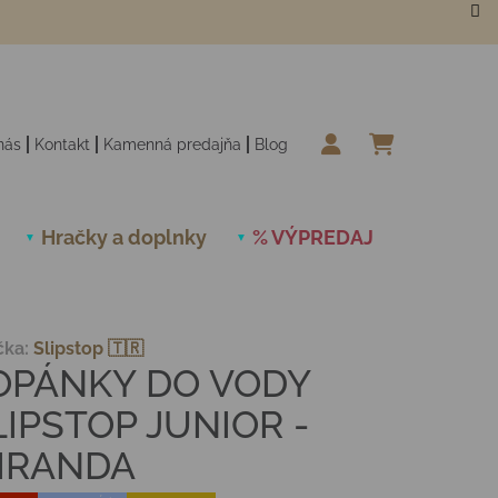
nás
Kontakt
Kamenná predajňa
Blog
NÁKUPN
Hračky a doplnky
% VÝPREDAJ
Novinky
čka:
Slipstop 🇹🇷
OPÁNKY DO VODY
LIPSTOP JUNIOR -
IRANDA