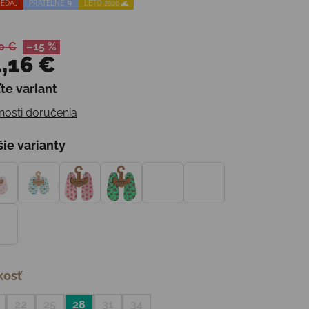
EDAJ
PRATEĽNÉ 🌀
LETO 2026 🌊
0 €
–15 %
,16 €
te variant
otková cena:
osti doručenia
šie varianty
kosť
22
25
28
31
34