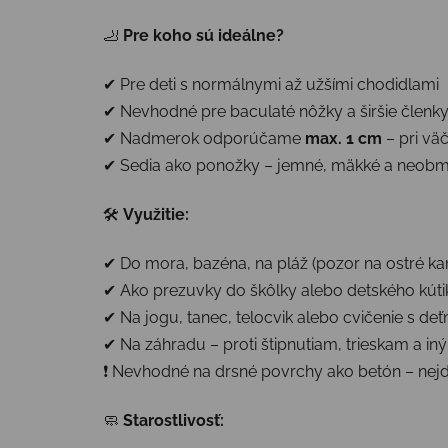
🦶
Pre koho sú ideálne?
✔ Pre deti s normálnymi až užšími chodidlami
✔ Nevhodné pre baculaté nôžky a širšie členky 
✔ Nadmerok odporúčame
max. 1 cm
– pri vä
✔ Sedia ako ponožky – jemné, mäkké a neob
🛠
Využitie:
✔ Do mora, bazéna, na pláž (pozor na ostré ka
✔ Ako prezuvky do škôlky alebo detského kúti
✔ Na jogu, tanec, telocvik alebo cvičenie s deť
✔ Na záhradu – proti štipnutiam, trieskam a i
❗ Nevhodné na drsné povrchy ako betón – nej
🧼
Starostlivosť: