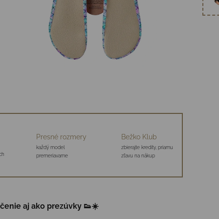
Presné rozmery
Bežko Klub
každý model
zbierajte kredity, priamu
ch
premeriavame
zľavu na nákup
ičenie aj ako prezúvky 👟☀️