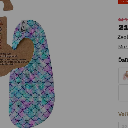
VÝPR
24,9
21
Zvoľ
Jedn
Možn
Ďaľ
Veľ
20