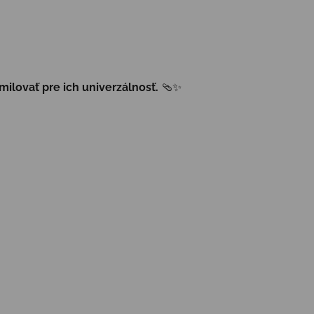
milovať pre ich univerzálnosť.
🩴✨