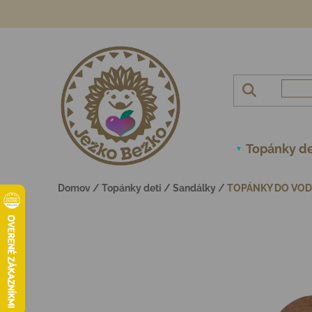
Prejsť na obsah
Topánky de
Domov
/
Topánky deti
/
Sandálky
/
TOPÁNKY DO VODY