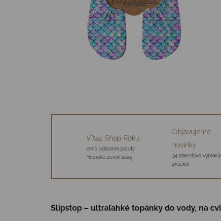
Objavujeme
Víťaz Shop Roku
novinky
cena odbornej poroty
34 starostlivo vybraný
Heureka za rok 2025
značiek
Slipstop – ultraľahké topánky do vody, na cv