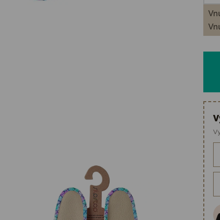
Vnú
Vnú
V
Vy