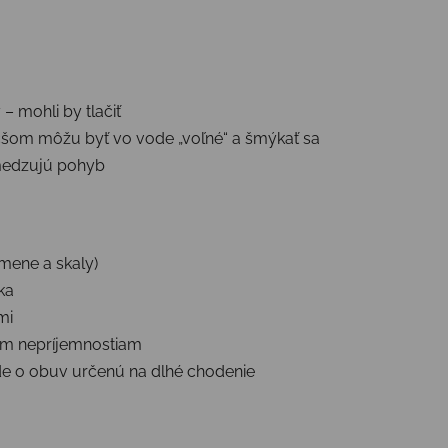
– mohli by tlačiť
čšom môžu byť vo vode „voľné“ a šmýkať sa
medzujú pohyb
mene a skaly)
ka
mi
ným nepríjemnostiam
de o obuv určenú na dlhé chodenie