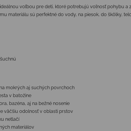
ideálnou voľbou pre deti, ktoré potrebujú voľnosť pohybu a
 materiálu sú perfektné do vody, na piesok, do škôlky, telo
ašuchnú
na mokrých aj suchých povrchoch
sta v batožine
ra, bazéna, aj na bežné nosenie
re väčšiu odolnosť v oblasti prstov
u netlačí
aných materiálov