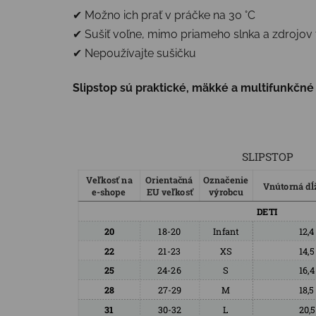
✔ Možno ich prať v práčke na 30 °C
✔ Sušiť voľne, mimo priameho slnka a zdrojov 
✔ Nepoužívajte sušičku
Slipstop sú praktické, mäkké a multifunkčné –