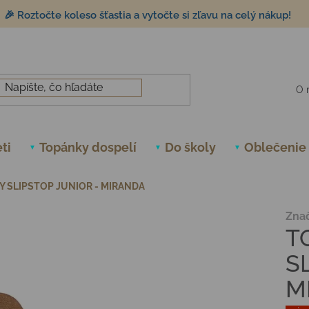
🎉 Roztočte koleso šťastia a vytočte si zľavu na celý nákup!
O 
ti
Topánky dospelí
Do školy
Oblečenie
 SLIPSTOP JUNIOR - MIRANDA
Zna
T
S
M