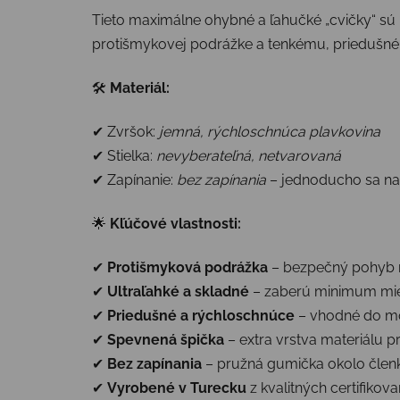
Tieto maximálne ohybné a ľahučké „cvičky“ sú 
protišmykovej podrážke a tenkému, priedušnému
🛠
Materiál:
✔ Zvršok:
jemná, rýchloschnúca plavkovina
✔ Stielka:
nevyberateľná, netvarovaná
✔ Zapínanie:
bez zapínania
– jednoducho sa n
🌟
Kľúčové vlastnosti:
✔
Protišmyková podrážka
– bezpečný pohyb 
✔
Ultraľahké a skladné
– zaberú minimum mie
✔
Priedušné a rýchloschnúce
– vhodné do mo
✔
Spevnená špička
– extra vrstva materiálu p
✔
Bez zapínania
– pružná gumička okolo členk
✔
Vyrobené v Turecku
z kvalitných certifikov