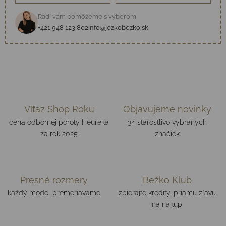
Radi vám pomôžeme s výberom
+421 948 123 802
info@jezkobezko.sk
Víťaz Shop Roku
Objavujeme novinky
cena odbornej poroty Heureka
34 starostlivo vybraných
za rok 2025
značiek
Presné rozmery
Bežko Klub
každý model premeriavame
zbierajte kredity, priamu zľavu
na nákup