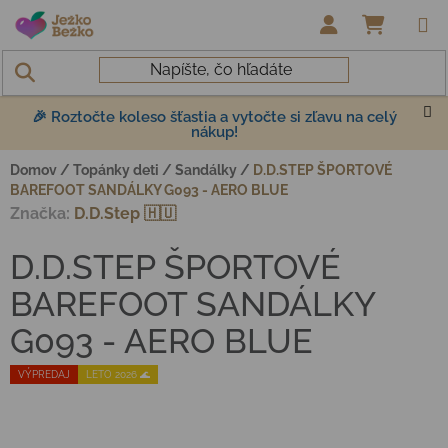
Prejsť na obsah
NÁKUP
🎉 Roztočte koleso šťastia a vytočte si zľavu na celý
nákup!
Domov
/
Topánky deti
/
Sandálky
/
D.D.STEP ŠPORTOVÉ
BAREFOOT SANDÁLKY G093 - AERO BLUE
Značka:
D.D.Step 🇭🇺
D.D.STEP ŠPORTOVÉ
BAREFOOT SANDÁLKY
G093 - AERO BLUE
VÝPREDAJ
LETO 2026 🌊