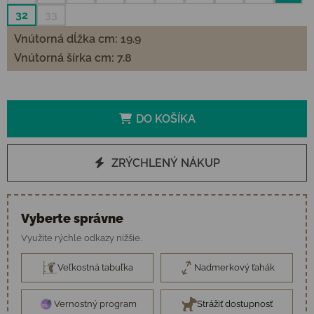
32
33
Vnútorná dĺžka cm: 19.9
Vnútorná šírka cm: 7.8
DO KOŠÍKA
ZRÝCHLENÝ NÁKUP
Vyberte správne
Využite rýchle odkazy nižšie.
Veľkostná tabuľka
Nadmerkový ťahák
Vernostný program
Strážiť dostupnosť