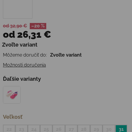
od 32,90 €
–20 %
od
26,31 €
Jednotková cena:
Zvoľte variant
Môžeme doručiť do:
Zvoľte variant
Možnosti doručenia
Ďaľšie varianty
Veľkosť
22
23
24
25
26
27
28
29
30
31