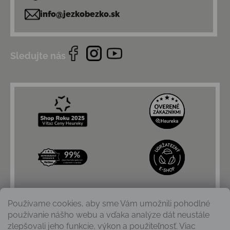
info@jezkobezko.sk
Sledujte nás
Používame cookies, aby sme Vám umožnili pohodlné
používanie nášho webu a vďaka analýze dát neustále
zlepšovali jeho funkcie, výkon a použiteľnosť. Viac