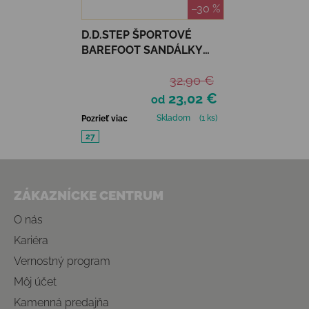
–30 %
D.D.STEP ŠPORTOVÉ
BAREFOOT SANDÁLKY
G093 - DAISY PINK
32,90 €
23,02 €
od
Skladom
(1 ks)
Pozrieť viac
27
Zápätie
ZÁKAZNÍCKE CENTRUM
O nás
Kariéra
Vernostný program
Môj účet
Kamenná predajňa