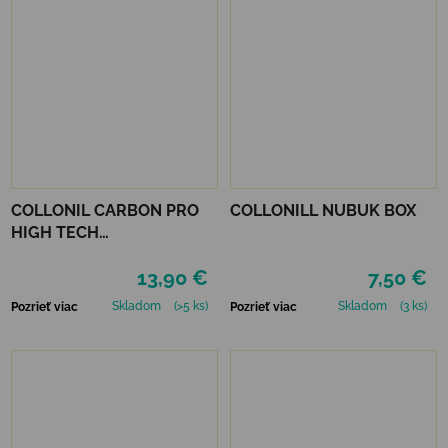
COLLONIL CARBON PRO
COLLONILL NUBUK BOX
HIGH TECH
IMPREGNAČNÝ SPREJ 400
13,90 €
7,50 €
ML
Skladom
(>5 ks)
Skladom
(3 ks)
Pozrieť viac
Pozrieť viac