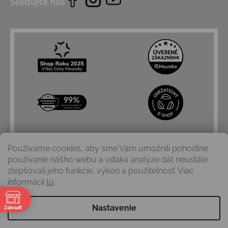
Sledujte nás
Používame cookies, aby sme Vám umožnili pohodlné
používanie nášho webu a vďaka analýze dát neustále
zlepšovali jeho funkcie, výkon a použiteľnosť. Viac
informácií
tu
.
e
Nastavenie
Zobraziť