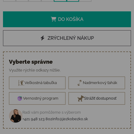
DO KOŠÍKA
ZRÝCHLENÝ NÁKUP
Vyberte správne
Využite rýchle odkazy nižšie.
Veľkostná tabuľka
Nadmerkový ťahák
Vernostný program
Strážiť dostupnosť
Radi vám pomôžeme s výberom
+421 948 123 802
info@jezkobezko.sk