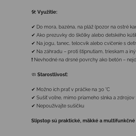
🛠
Využitie:
✔ Do mora, bazéna, na pláž (pozor na ostré ka
✔ Ako prezuvky do škôlky alebo detského kúti
✔ Na jogu, tanec, telocvik alebo cvičenie s deť
✔ Na záhradu – proti štipnutiam, trieskam a i
❗ Nevhodné na drsné povrchy ako betón – nej
🧼
Starostlivosť:
✔ Možno ich prať v práčke na 30 °C
✔ Sušiť voľne, mimo priameho slnka a zdrojov 
✔ Nepoužívajte sušičku
Slipstop sú praktické, mäkké a multifunkčné –