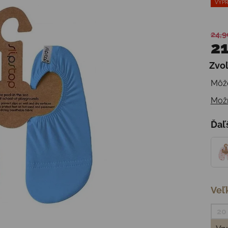
VÝPR
24,9
21
Zvoľ
Jedn
Môže
Možn
Ďaľ
Veľ
20