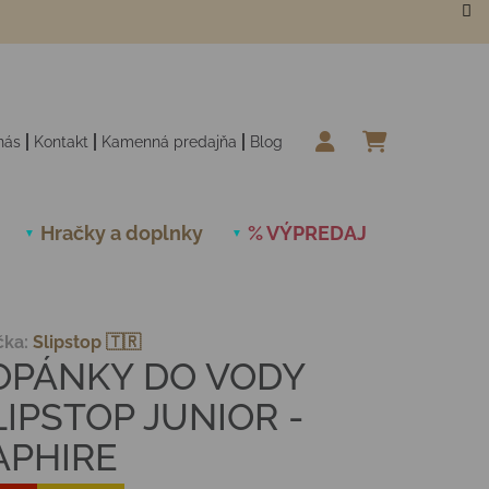
nás
Kontakt
Kamenná predajňa
Blog
NÁKUPN
Hračky a doplnky
% VÝPREDAJ
Novinky
čka:
Slipstop 🇹🇷
OPÁNKY DO VODY
LIPSTOP JUNIOR -
APHIRE