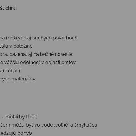
ašuchnú
na mokrých aj suchých povrchoch
sta v batožine
ra, bazéna, aj na bežné nosenie
re väčšiu odolnosť v oblasti prstov
u netlačí
aných materiálov
– mohli by tlačiť
čšom môžu byť vo vode „voľné“ a šmýkať sa
medzujú pohyb