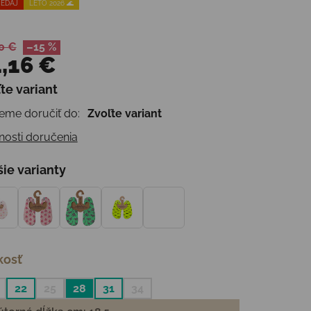
EDAJ
LETO 2026 🌊
0 €
–15 %
,16 €
te variant
otková cena:
me doručiť do:
Zvoľte variant
osti doručenia
šie varianty
kosť
22
25
28
31
34