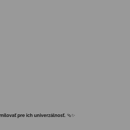
milovať pre ich univerzálnosť.
🩴✨