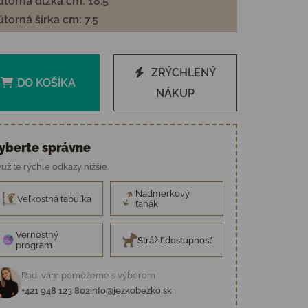
torná dĺžka cm: 18.5
torná šírka cm: 7.5
ZRÝCHLENÝ
DO KOŠÍKA
NÁKUP
yberte správne
užite rýchle odkazy nižšie.
Nadmerkový
Veľkostná tabuľka
ťahák
Vernostný
Strážiť dostupnosť
program
Radi vám pomôžeme s výberom
+421 948 123 802
info@jezkobezko.sk