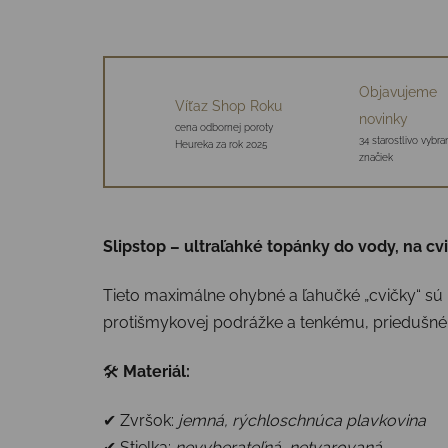
Objavujeme
Víťaz Shop Roku
novinky
cena odbornej poroty
34 starostlivo vybr
Heureka za rok 2025
značiek
Slipstop – ultraľahké topánky do vody, na cv
Tieto maximálne ohybné a ľahučké „cvičky“ sú 
protišmykovej podrážke a tenkému, priedušnému
🛠
Materiál:
✔ Zvršok:
jemná, rýchloschnúca plavkovina
✔ Stielka:
nevyberateľná, netvarovaná