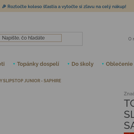
🎉 Roztočte koleso šťastia a vytočte si zľavu na celý nákup!
O 
ti
Topánky dospelí
Do školy
Oblečenie
 SLIPSTOP JUNIOR - SAPHIRE
Zna
T
S
S