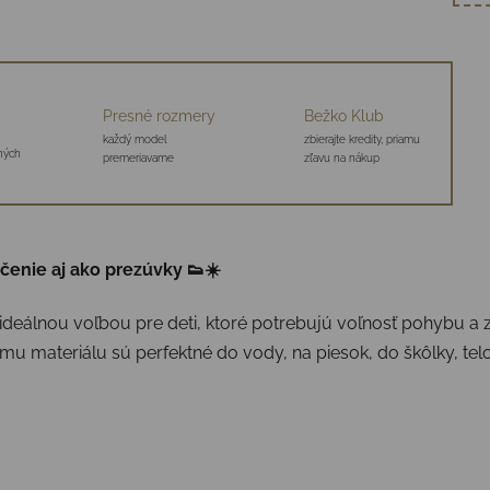
Presné rozmery
Bežko Klub
každý model
zbierajte kredity, priamu
aných
premeriavame
zľavu na nákup
ičenie aj ako prezúvky 👟☀️
ideálnou voľbou pre deti, ktoré potrebujú voľnosť pohybu a
 materiálu sú perfektné do vody, na piesok, do škôlky, telo