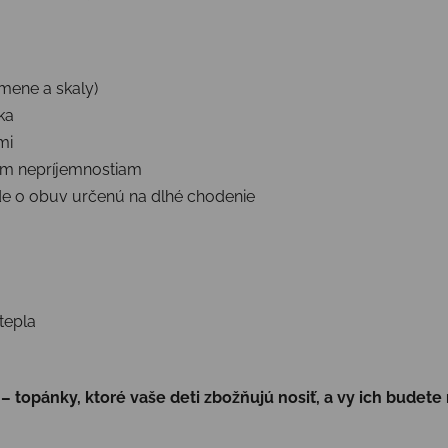
mene a skaly)
ka
mi
ným nepríjemnostiam
de o obuv určenú na dlhé chodenie
tepla
 topánky, ktoré vaše deti zbožňujú nosiť, a vy ich budete 