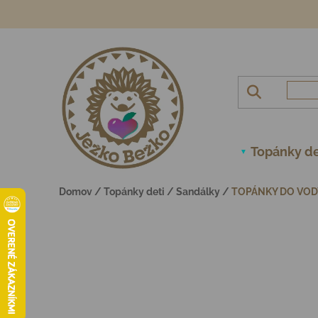
Prejsť na obsah
Topánky de
Domov
/
Topánky deti
/
Sandálky
/
TOPÁNKY DO VODY