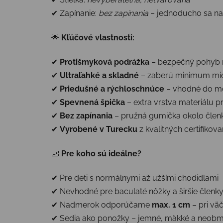
✔ Zapínanie:
bez zapínania
– jednoducho sa n
🌟
Kľúčové vlastnosti:
✔
Protišmyková podrážka
– bezpečný pohyb 
✔
Ultraľahké a skladné
– zaberú minimum mie
✔
Priedušné a rýchloschnúce
– vhodné do mo
✔
Spevnená špička
– extra vrstva materiálu p
✔
Bez zapínania
– pružná gumička okolo členk
✔
Vyrobené v Turecku
z kvalitných certifikov
🦶
Pre koho sú ideálne?
✔ Pre deti s normálnymi až užšími chodidlami
✔ Nevhodné pre baculaté nôžky a širšie členky 
✔ Nadmerok odporúčame
max. 1 cm
– pri vä
✔ Sedia ako ponožky – jemné, mäkké a neob