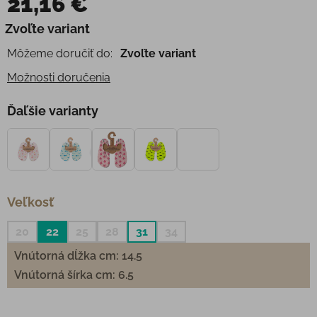
21,16 €
Jednotková cena:
Zvoľte variant
Môžeme doručiť do:
Zvoľte variant
Možnosti doručenia
Ďaľšie varianty
Veľkosť
20
22
25
28
31
34
Vnútorná dĺžka cm: 14.5
Vnútorná šírka cm: 6.5