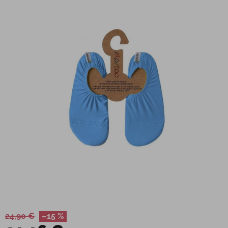
24,90 €
–15 %