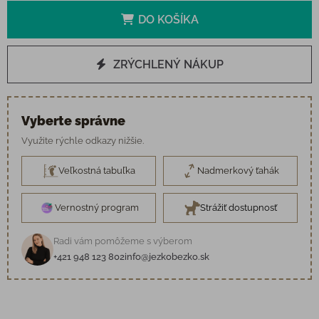
DO KOŠÍKA
ZRÝCHLENÝ NÁKUP
Vyberte správne
Využite rýchle odkazy nižšie.
Veľkostná tabuľka
Nadmerkový ťahák
Vernostný program
Strážiť dostupnosť
Radi vám pomôžeme s výberom
+421 948 123 802
info@jezkobezko.sk