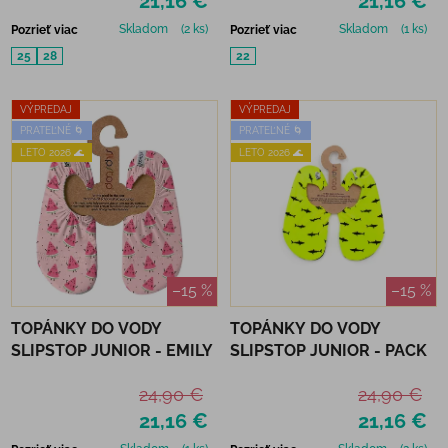
21,16 €
21,16 €
Skladom
(2 ks)
Skladom
(1 ks)
Pozrieť viac
Pozrieť viac
25
28
22
VÝPREDAJ
VÝPREDAJ
PRATEĽNÉ 🌀
PRATEĽNÉ 🌀
LETO 2026 🌊
LETO 2026 🌊
–15 %
–15 %
TOPÁNKY DO VODY
TOPÁNKY DO VODY
SLIPSTOP JUNIOR - EMILY
SLIPSTOP JUNIOR - PACK
24,90 €
24,90 €
21,16 €
21,16 €