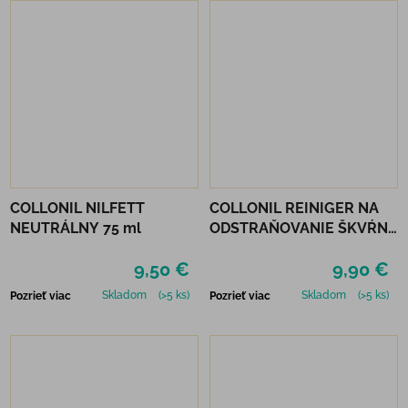
COLLONIL NILFETT
COLLONIL REINIGER NA
NEUTRÁLNY 75 ml
ODSTRAŇOVANIE ŠKVŔN
200 ML
9,50 €
9,90 €
Skladom
(>5 ks)
Skladom
(>5 ks)
Pozrieť viac
Pozrieť viac