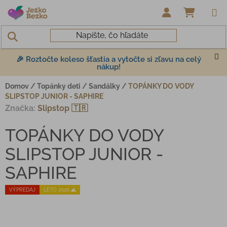
Prejsť na obsah
NÁKUP
🎉 Roztočte koleso šťastia a vytočte si zľavu na celý
nákup!
Domov
/
Topánky deti
/
Sandálky
/
TOPÁNKY DO VODY
SLIPSTOP JUNIOR - SAPHIRE
Značka:
Slipstop 🇹🇷
TOPÁNKY DO VODY
SLIPSTOP JUNIOR -
SAPHIRE
VÝPREDAJ
LETO 2026 🌊