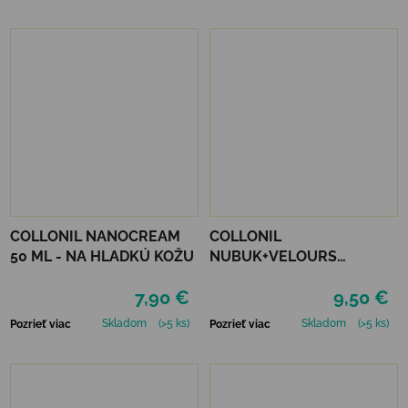
COLLONIL NANOCREAM
COLLONIL
50 ML - NA HLADKÚ KOŽU
NUBUK+VELOURS
NEUTRÁLNY
7,90 €
9,50 €
Skladom
(>5 ks)
Skladom
(>5 ks)
Pozrieť viac
Pozrieť viac