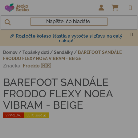
Prejsť na obsah
NÁKUP
🎉 Roztočte koleso šťastia a vytočte si zľavu na celý
nákup!
Domov
/
Topánky deti
/
Sandálky
/
BAREFOOT SANDÁLE
FRODDO FLEXY NOEA VIBRAM - BEIGE
Značka:
Froddo 🇭🇷
BAREFOOT SANDÁLE
FRODDO FLEXY NOEA
VIBRAM - BEIGE
VÝPREDAJ
LETO 2026 🌊