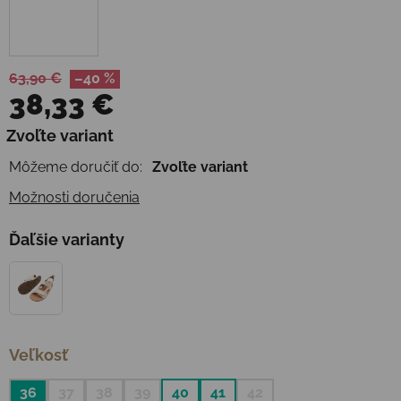
63,90 €
–40 %
38,33 €
Jednotková cena:
Zvoľte variant
Môžeme doručiť do:
Zvoľte variant
Možnosti doručenia
Ďaľšie varianty
Veľkosť
36
37
38
39
40
41
42