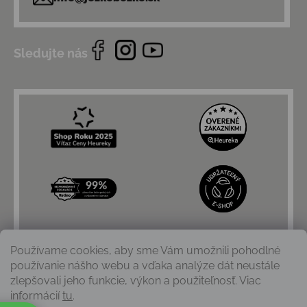
Sledujte nás
Používame cookies, aby sme Vám umožnili pohodlné
používanie nášho webu a vďaka analýze dát neustále
zlepšovali jeho funkcie, výkon a použiteľnosť. Viac
informácií
tu
.