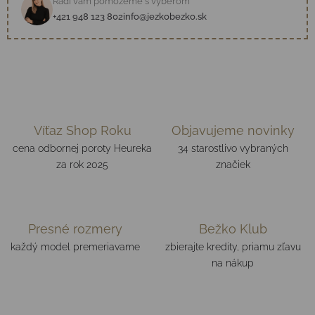
Radi vám pomôžeme s výberom
+421 948 123 802
info@jezkobezko.sk
Víťaz Shop Roku
Objavujeme novinky
cena odbornej poroty Heureka
34 starostlivo vybraných
za rok 2025
značiek
Presné rozmery
Bežko Klub
každý model premeriavame
zbierajte kredity, priamu zľavu
na nákup