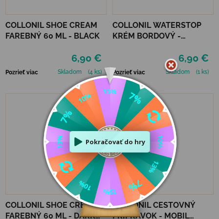
COLLONIL SHOE CREAM
COLLONIL WATERSTOP
FAREBNÝ 60 ML - BLACK
KRÉM BORDOVÝ -
MAHAGÓN 75 ml
6,90 €
6,90 €
Skladom
(4 ks)
Skladom
(1 ks)
Pozrieť viac
Pozrieť viac
COLLONIL SHOE CREAM
COLLONIL CESTOVNÝ
FAREBNÝ 60 ML - DARK
PRÍPRAVOK - MOBIL