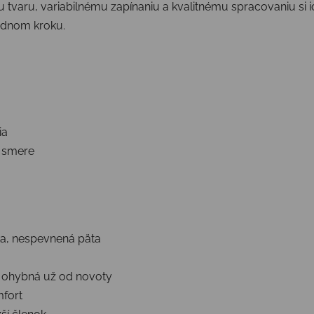
ru, variabilnému zapínaniu a kvalitnému spracovaniu si ich 
jednom kroku.
ia
 smere
žka, nespevnená päta
 ohybná už od novoty
mfort