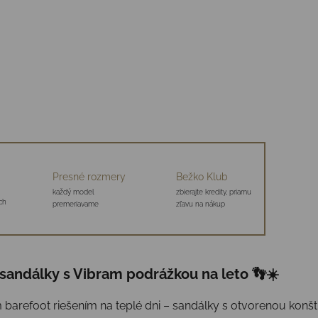
Presné rozmery
Bežko Klub
každý model
zbierajte kredity, priamu
ch
premeriavame
zľavu na nákup
sandálky s Vibram podrážkou na leto 👣☀️
barefoot riešením na teplé dni – sandálky s otvorenou kon