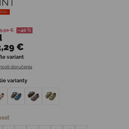
INT
EDAJ
5,50 €
–40 %
d
,29 €
te variant
otková cena:
osti doručenia
šie varianty
kosť