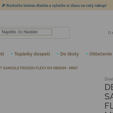
🎉 Roztočte koleso šťastia a vytočte si zľavu na celý nákup!
O 
ti
Topánky dospelí
Do školy
Oblečenie
 SANDÁLE FRODDO FLEXY AVI VIBRAM - MINT
Zna
D
S
F