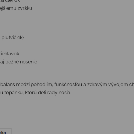
ší členok
ejšiemu zvršku
plutvičiek)
riehlavok
 aj bežné nosenie
balans medzi pohodlím, funkčnosťou a zdravým vývojom chod
 topánku, ktorú deti rady nosia.