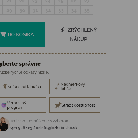
21
22
23
24
25
26
27
29
30
31
32
33
34
35
ZRÝCHLENÝ
DO KOŠÍKA
NÁKUP
yberte správne
užite rýchle odkazy nižšie.
Nadmerkový
Veľkostná tabuľka
ťahák
Vernostný
Strážiť dostupnosť
program
Radi vám pomôžeme s výberom
+421 948 123 802
info@jezkobezko.sk