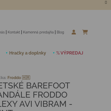
nás
Kontakt
Kamenná predajňa
Blog
NÁKUPN
Hračky a doplnky
% VÝPREDAJ
Novinky
čka:
Froddo 🇭🇷
ETSKÉ BAREFOOT
ANDÁLE FRODDO
LEXY AVI VIBRAM -