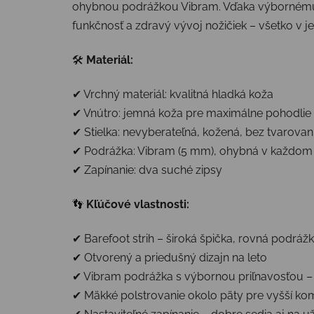
ohybnou podrážkou Vibram. Vďaka výbornému tva
funkčnosť a zdravý vývoj nožičiek – všetko v 
🛠
Materiál:
✔ Vrchný materiál: kvalitná hladká koža
✔ Vnútro: jemná koža pre maximálne pohodlie
✔ Stielka: nevyberateľná, kožená, bez tvarovan
✔ Podrážka: Vibram (5 mm), ohybná v každom
✔ Zapínanie: dva suché zipsy
👣
Kľúčové vlastnosti:
✔ Barefoot strih – široká špička, rovná podrá
✔ Otvorený a priedušný dizajn na leto
✔ Vibram podrážka s výbornou priľnavosťou –
✔ Mäkké polstrovanie okolo päty pre vyšší ko