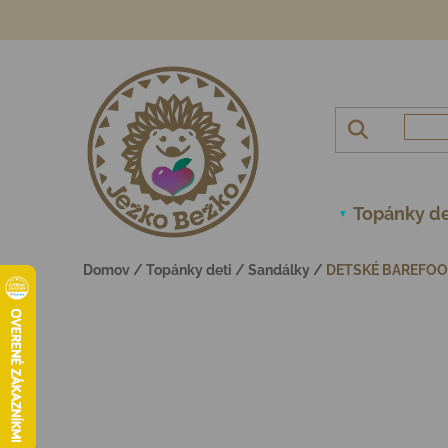
Prejsť na obsah
Topánky de
Domov
/
Topánky deti
/
Sandálky
/
DETSKÉ BAREFOOT