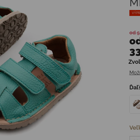
M
VÝPR
od 5
o
33
Zvoľ
Jedn
Možn
Ďaľ
Veľ