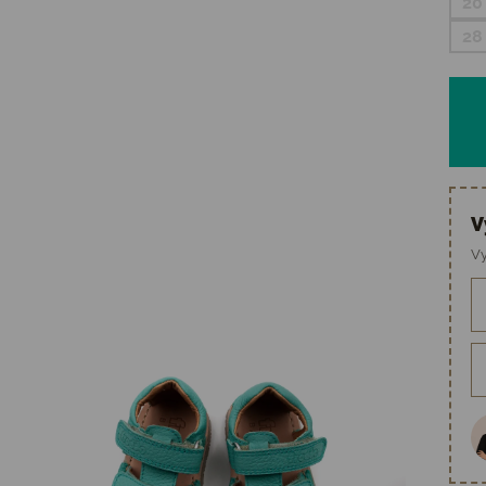
20
28
V
Vy