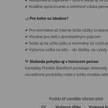
✔ Nastaviteľné zapínanie – dobre sedia aj na už
✔ Kvalitné spracovanie a odolnosť vďaka pevn
🦶
Pre koho sú ideálne?
✔ Pre normálne až mierne širšie nôžky (vrátane 
✔ Vhodné pre deti s dominantným palcom
✔ Sedia aj na užšiu pätu a normálny až vyšší p
✔ Výborná voľba na leto – do škôlky, na výlety
💚
Sloboda pohybu aj v horúcom počasí
Sandálky Froddo Barefoot ponúkajú dokonalý 
osvedčená podrážka robia z tohto modelu letnú