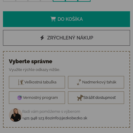
DO KOŠÍKA
ZRÝCHLENÝ NÁKUP
Vyberte správne
Využite rýchle odkazy nižšie.
Veľkostná tabuľka
Nadmerkový ťahák
Vernostný program
Strážiť dostupnosť
Radi vám pomôžeme s výberom
+421 948 123 802
info@jezkobezko.sk