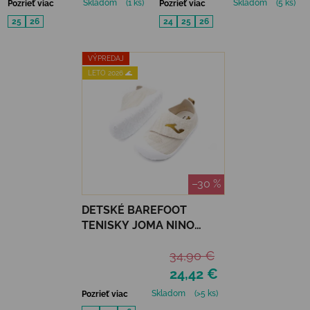
Skladom
(1 ks)
Skladom
(5 ks)
Pozrieť viac
Pozrieť viac
25
26
24
25
26
VÝPREDAJ
LETO 2026 🌊
–30 %
DETSKÉ BAREFOOT
TENISKY JOMA NINO
BABY - WHITE GOLD
34,90 €
24,42 €
Skladom
(>5 ks)
Pozrieť viac