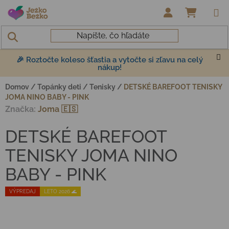
Prejsť na obsah
NÁKUP
🎉 Roztočte koleso šťastia a vytočte si zľavu na celý
nákup!
Domov
/
Topánky deti
/
Tenisky
/
DETSKÉ BAREFOOT TENISKY
JOMA NINO BABY - PINK
Značka:
Joma 🇪🇸
DETSKÉ BAREFOOT
TENISKY JOMA NINO
BABY - PINK
VÝPREDAJ
LETO 2026 🌊