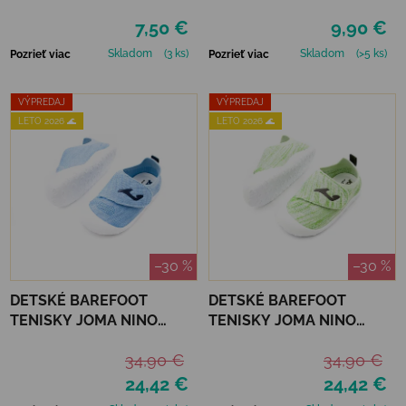
7,50 €
9,90 €
Skladom
(3 ks)
Skladom
(>5 ks)
Pozrieť viac
Pozrieť viac
VÝPREDAJ
VÝPREDAJ
LETO 2026 🌊
LETO 2026 🌊
–30 %
–30 %
DETSKÉ BAREFOOT
DETSKÉ BAREFOOT
TENISKY JOMA NINO
TENISKY JOMA NINO
BABY - BLUE
BABY - GREEN
34,90 €
34,90 €
24,42 €
24,42 €