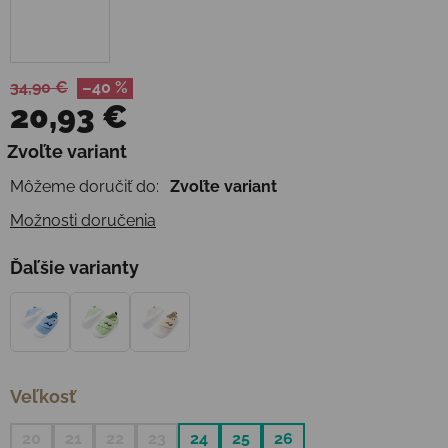
34,90 €
–40 %
20,93 €
Jednotková cena:
Zvoľte variant
Môžeme doručiť do:
Zvoľte variant
Možnosti doručenia
Ďaľšie varianty
Veľkosť
20
21
22
23
24
25
26