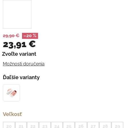
29,90 €
–20 %
23,91 €
Jednotková cena:
Zvoľte variant
Možnosti doručenia
Ďaľšie varianty
Veľkosť
20
21
22
23
24
25
26
27
28
29