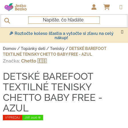
Prejsť na obsah
NÁKUP
🎉 Roztočte koleso šťastia a vytočte si zľavu na celý
nákup!
Domov
/
Topánky deti
/
Tenisky
/
DETSKÉ BAREFOOT
TEXTILNÉ TENISKY CHETTO BABY FREE - AZUL
Značka:
Chetto 🇪🇸
DETSKÉ BAREFOOT
TEXTILNÉ TENISKY
CHETTO BABY FREE -
AZUL
VÝPREDAJ
JAR 2026 🌸