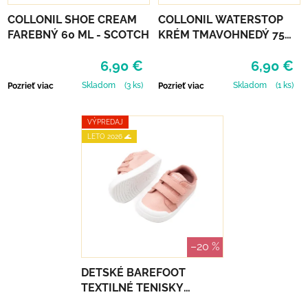
COLLONIL SHOE CREAM
COLLONIL WATERSTOP
FAREBNÝ 60 ML - SCOTCH
KRÉM TMAVOHNEDÝ 75
ml
6,90 €
6,90 €
Skladom
(3 ks)
Skladom
(1 ks)
Pozrieť viac
Pozrieť viac
VÝPREDAJ
LETO 2026 🌊
–20 %
DETSKÉ BAREFOOT
TEXTILNÉ TENISKY
CHETTO BABY FREE -