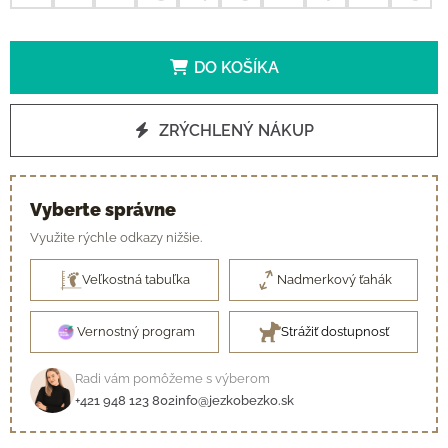
DO KOŠÍKA
ZRÝCHLENÝ NÁKUP
Vyberte správne
Využite rýchle odkazy nižšie.
Veľkostná tabuľka
Nadmerkový ťahák
Vernostný program
Strážiť dostupnosť
Radi vám pomôžeme s výberom
+421 948 123 802
info@jezkobezko.sk