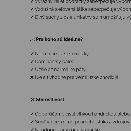
✔ Výrazný reliéf podrážky zabezpečuje výbor
✔ Vzdušná sieťovaná látka zabezpečuje výbor
✔ Dlhý suchý zips a unikátny strih umožňujú 
🦶
Pre koho sú ideálne?
✔ Normálne až širšie nôžky
✔ Dominantný palec
✔ Užšie až normálne päty
❌ Nie sú vhodné pre veľmi úzke chodidlá
🛠
Starostlivosť:
✔ Odporúčame čistiť vlhkou handričkou alebo
✔ Sušiť voľne, mimo priameho slnka a zdrojov 
✔ Neodporúčame prať v práčke