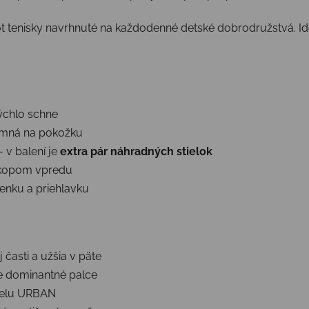
tenisky navrhnuté na každodenné detské dobrodružstvá. Ideál
ýchlo schne
emná na pokožku
 v balení je
extra pár náhradných stielok
 okopom vpredu
lenku a priehlavku
časti a užšia v päte
re dominantné palce
odelu URBAN