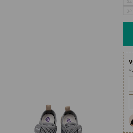
24
32
V
Vy