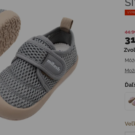
S
VÝPR
44,9
31
Zvoľ
Jedn
Môže
Možn
Ďaľ
Veľ