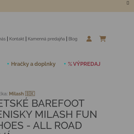
nás
Kontakt
Kamenná predajňa
Blog
NÁKUPN
Hračky a doplnky
% VÝPREDAJ
Novinky
čka:
Milash 🇸🇰
ETSKÉ BAREFOOT
ENISKY MILASH FUN
HOES - ALL ROAD