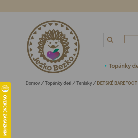
Prejsť na obsah
Topánky de
Domov
/
Topánky deti
/
Tenisky
/
DETSKÉ BAREFOOT 