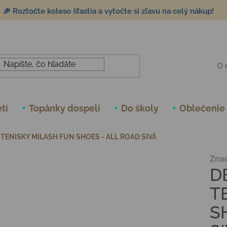
🎉 Roztočte koleso šťastia a vytočte si zľavu na celý nákup!
O 
ti
Topánky dospelí
Do školy
Oblečenie
TENISKY MILASH FUN SHOES - ALL ROAD SIVÁ
Zna
D
T
S