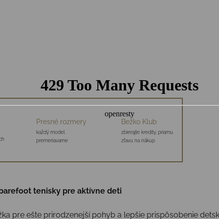
Presné rozmery
Bežko Klub
každý model
zbierajte kredity, priamu
ch
premeriavame
zľavu na nákup
arefoot tenisky pre aktívne deti
 pre ešte prirodzenejší pohyb a lepšie prispôsobenie dets