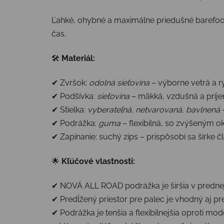
Ľahké, ohybné a maximálne priedušné barefoot 
čas.
🛠
Materiál:
✔ Zvršok:
odolná sieťovina
– výborne vetrá a r
✔ Podšívka:
sieťovina
– mäkká, vzdušná a príj
✔ Stielka:
vyberateľná, netvarovaná, bavlnená
–
✔ Podrážka:
guma
– flexibilná, so zvýšeným
✔ Zapínanie: suchý zips – prispôsobí sa šírke č
🌟
Kľúčové vlastnosti:
✔ NOVÁ ALL ROAD podrážka je širšia v prednej 
✔ Predĺžený priestor pre palec je vhodný aj p
✔ Podrážka je tenšia a flexibilnejšia oproti m