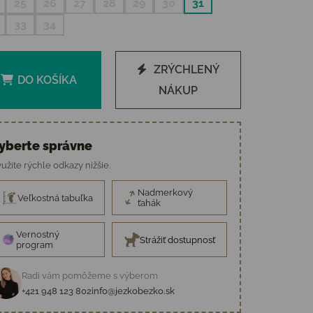
25
26
27
28
29
30
31
33
34
ZRÝCHLENÝ
DO KOŠÍKA
NÁKUP
yberte správne
užite rýchle odkazy nižšie.
Nadmerkový
Veľkostná tabuľka
ťahák
Vernostný
Strážiť dostupnosť
program
Radi vám pomôžeme s výberom
+421 948 123 802
info@jezkobezko.sk