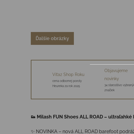
Ďalšie obrázky
Objavujeme
Víťaz Shop Roku
novinky
cena odbornej poroty
34 starostlivo vybraný
Heureka za rok 2025
značiek
👟 Milash FUN Shoes ALL ROAD – ultraľahké b
✨ NOVINKA – nová ALL ROAD barefoot podrážka