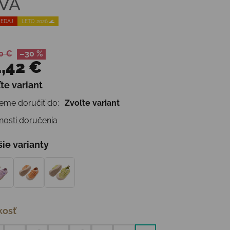
IVÁ
EDAJ
LETO 2026 🌊
0 €
–30 %
,42 €
te variant
otková cena:
me doručiť do:
Zvoľte variant
osti doručenia
šie varianty
kosť