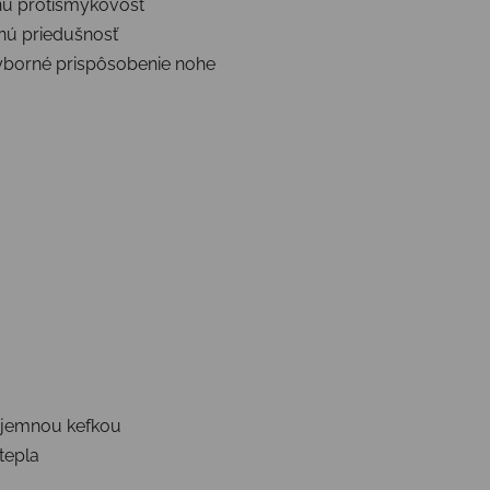
nú protišmykovosť
nú priedušnosť
výborné prispôsobenie nohe
 jemnou kefkou
tepla