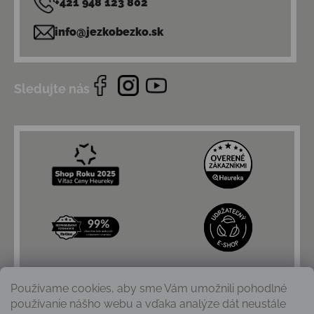
+421 948 123 802
info@jezkobezko.sk
Sledujte nás
Používame cookies, aby sme Vám umožnili pohodlné
používanie nášho webu a vďaka analýze dát neustále