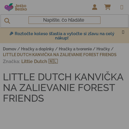
Prejsť na obsah
NÁKUP
🎉 Roztočte koleso šťastia a vytočte si zľavu na celý
nákup!
Domov
/
Hračky a doplnky
/
Hračky a tvorenie
/
Hračky
/
LITTLE DUTCH KANVIČKA NA ZALIEVANIE FOREST FRIENDS
Značka:
Little Dutch 🇳🇱
LITTLE DUTCH KANVIČKA
NA ZALIEVANIE FOREST
FRIENDS