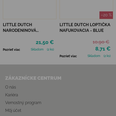
–20 %
LITTLE DUTCH
LITTLE DUTCH LOPTIČKA
NARODENINOVÁ
NAFUKOVACIA - BLUE
KORUNKA S ČÍSLAMI -
21,50 €
10,90 €
PINK
8,71 €
Skladom
(2 ks)
Pozrieť viac
Skladom
(2 ks)
Pozrieť viac
Zápätie
ZÁKAZNÍCKE CENTRUM
O nás
Kariéra
Vernostný program
Môj účet