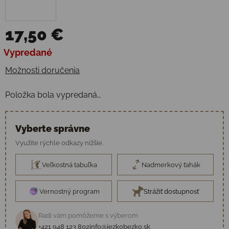
17,50 €
Jednotková cena:
Vypredané
Možnosti doručenia
Položka bola vypredaná…
Vyberte správne
Využite rýchle odkazy nižšie.
Veľkostná tabuľka
Nadmerkový ťahák
Vernostný program
Strážiť dostupnosť
Radi vám pomôžeme s výberom
+421 948 123 802
info@jezkobezko.sk