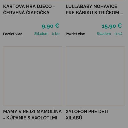
KARTOVÁ HRA DJECO -
LULLABABY NOHAVICE
ČERVENÁ ČIAPOČKA
PRE BÁBIKU S TRIČKOM A
DOPLNKAMI
9,90 €
15,90 €
Skladom
(1 ks)
Skladom
(1 ks)
Pozrieť viac
Pozrieť viac
MÁMY V REJŽI MAMOLÍNA
XYLOFÓN PRE DETI
- KÚPANIE S AXOLOTLMI
XILABÚ