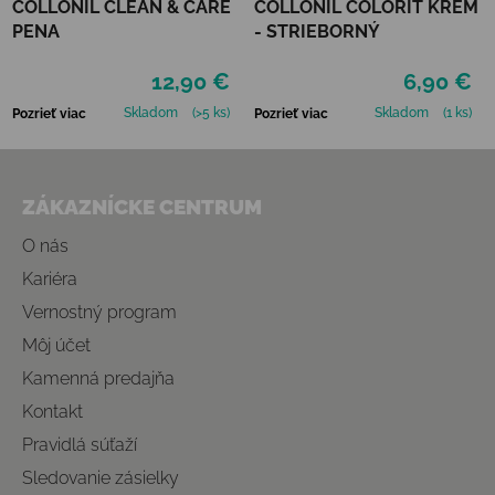
COLLONIL CLEAN & CARE
COLLONIL COLORIT KRÉM
PENA
- STRIEBORNÝ
12,90 €
6,90 €
Skladom
(>5 ks)
Skladom
(1 ks)
Pozrieť viac
Pozrieť viac
Zápätie
ZÁKAZNÍCKE CENTRUM
O nás
Kariéra
Vernostný program
Môj účet
Kamenná predajňa
Kontakt
Pravidlá súťaží
Sledovanie zásielky