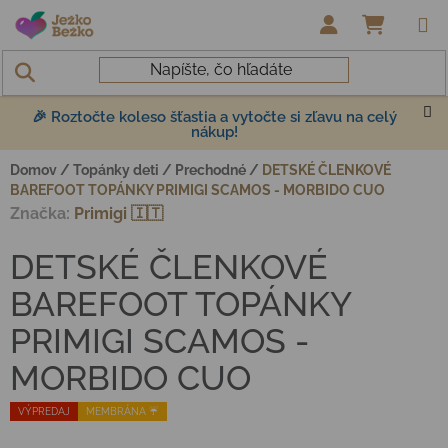
Prejsť na obsah
NÁKUP
🎉 Roztočte koleso šťastia a vytočte si zľavu na celý
nákup!
Domov
/
Topánky deti
/
Prechodné
/
DETSKÉ ČLENKOVÉ
BAREFOOT TOPÁNKY PRIMIGI SCAMOS - MORBIDO CUO
Značka:
Primigi 🇮🇹
DETSKÉ ČLENKOVÉ
BAREFOOT TOPÁNKY
PRIMIGI SCAMOS -
MORBIDO CUO
VÝPREDAJ
MEMBRÁNA ☔️