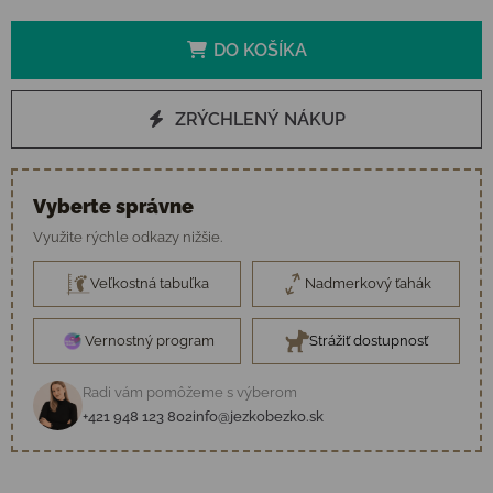
DO KOŠÍKA
ZRÝCHLENÝ NÁKUP
Vyberte správne
Využite rýchle odkazy nižšie.
Veľkostná tabuľka
Nadmerkový ťahák
Vernostný program
Strážiť dostupnosť
Radi vám pomôžeme s výberom
+421 948 123 802
info@jezkobezko.sk