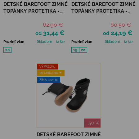
DETSKÉ BAREFOOT ZIMNÉ
DETSKÉ BAREFOOT ZIMNÉ
TOPÁNKY PROTETIKA -
TOPÁNKY PROTETIKA -
DARYK DENIM TEX
GERO NAVY TEX
62,90 €
60,50 €
31,44 €
24,19 €
od
od
Skladom
(2 ks)
Skladom
(2 ks)
Pozrieť viac
Pozrieť viac
20
19
20
VÝPREDAJ
MEMBRÁNA ☔️
ZIMA 2025 ❄️
–50 %
DETSKÉ BAREFOOT ZIMNÉ