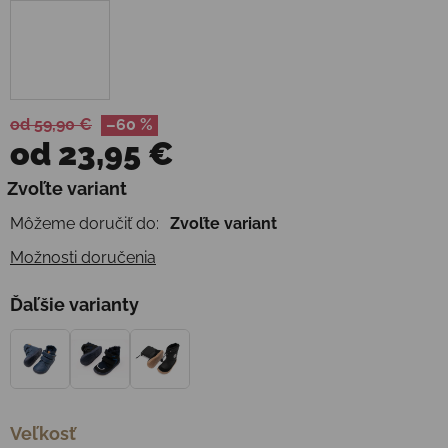
od 59,90 €
–60 %
od
23,95 €
Jednotková cena:
Zvoľte variant
Môžeme doručiť do:
Zvoľte variant
Možnosti doručenia
Ďaľšie varianty
Veľkosť