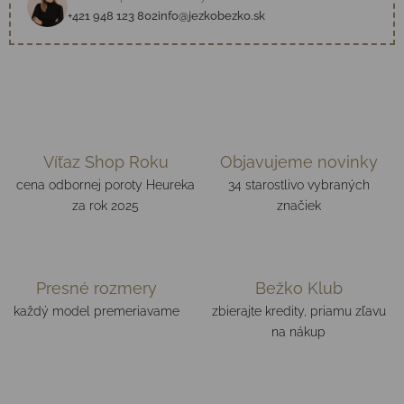
+421 948 123 802
info@jezkobezko.sk
Víťaz Shop Roku
Objavujeme novinky
cena odbornej poroty Heureka
34 starostlivo vybraných
za rok 2025
značiek
Presné rozmery
Bežko Klub
každý model premeriavame
zbierajte kredity, priamu zľavu
na nákup