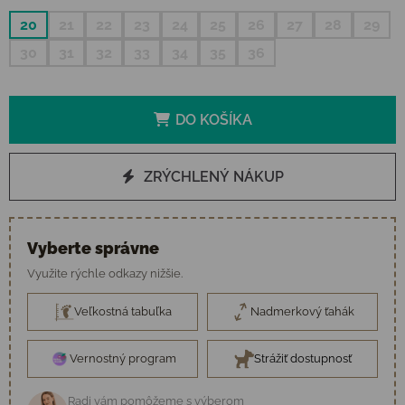
20
21
22
23
24
25
26
27
28
29
30
31
32
33
34
35
36
DO KOŠÍKA
ZRÝCHLENÝ NÁKUP
Vyberte správne
Využite rýchle odkazy nižšie.
Veľkostná tabuľka
Nadmerkový ťahák
Vernostný program
Strážiť dostupnosť
Radi vám pomôžeme s výberom