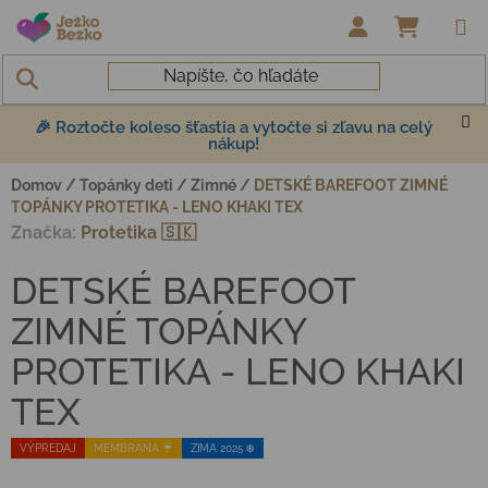
Prejsť na obsah
NÁKUP
🎉 Roztočte koleso šťastia a vytočte si zľavu na celý
nákup!
Domov
/
Topánky deti
/
Zimné
/
DETSKÉ BAREFOOT ZIMNÉ
TOPÁNKY PROTETIKA - LENO KHAKI TEX
Značka:
Protetika 🇸🇰
DETSKÉ BAREFOOT
ZIMNÉ TOPÁNKY
PROTETIKA - LENO KHAKI
TEX
VÝPREDAJ
MEMBRÁNA ☔️
ZIMA 2025 ❄️