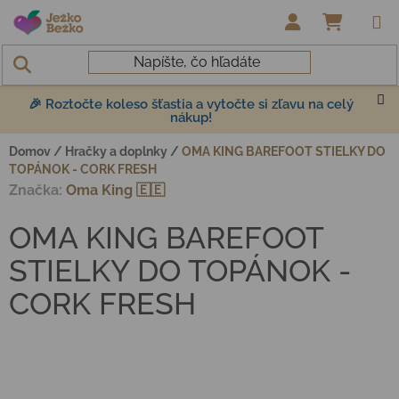
Prejsť na obsah
NÁKUP
🎉 Roztočte koleso šťastia a vytočte si zľavu na celý
nákup!
Domov
/
Hračky a doplnky
/
OMA KING BAREFOOT STIELKY DO
TOPÁNOK - CORK FRESH
Značka:
Oma King 🇪🇪
OMA KING BAREFOOT
STIELKY DO TOPÁNOK -
CORK FRESH