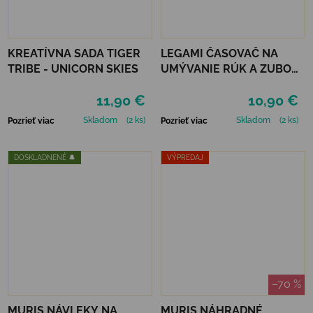
KREATÍVNA SADA TIGER
LEGAMI ČASOVAČ NA
TRIBE - UNICORN SKIES
UMÝVANIE RÚK A ZUBOV
- UNICORN
11,90 €
10,90 €
Skladom
(2 ks)
Skladom
(2 ks)
Pozrieť viac
Pozrieť viac
DOSKLADNENÉ 🔔
VÝPREDAJ
–70 %
MURIS NÁVLEKY NA
MURIS NÁHRADNÉ