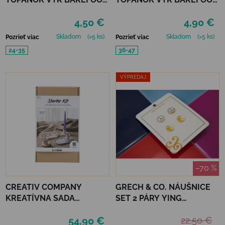
VLNATEX UNI DETSKÉ
VLNATEX UNI
4,50 €
4,90 €
Skladom
(>5 ks)
Skladom
(>5 ks)
Pozrieť viac
Pozrieť viac
24-35
36-47
VÝPREDAJ
–70 %
CREATIV COMPANY
GRECH & CO. NÁUŠNICE
KREATÍVNA SADA
SET 2 PÁRY YING
STARTER CRAFT KIT
YANG+PEACE
54,90 €
22,50 €
RESIN CASTING CANDLE