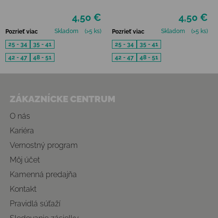
BAMBOO FRESH
FRESH
4,50 €
4,50 €
Skladom
(>5 ks)
Skladom
(>5 ks)
Pozrieť viac
Pozrieť viac
25 - 34
35 - 41
25 - 34
35 - 41
42 - 47
48 - 51
42 - 47
48 - 51
Zápätie
ZÁKAZNÍCKE CENTRUM
O nás
Kariéra
Vernostný program
Môj účet
Kamenná predajňa
Kontakt
Pravidlá súťaží