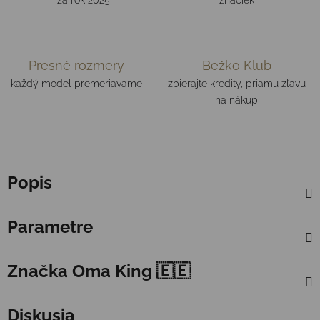
za rok 2025
značiek
Presné rozmery
Bežko Klub
každý model premeriavame
zbierajte kredity, priamu zľavu
na nákup
Popis
Parametre
Značka
Oma King 🇪🇪
Diskusia