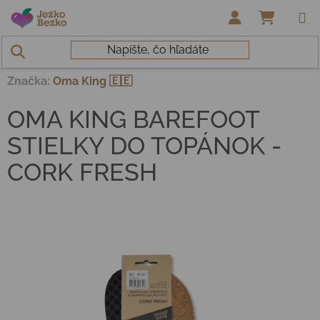
Prejsť na obsah
NÁKUP
Domov
/
Hračky a doplnky
/
OMA KING BAREFOOT STIELKY DO
TOPÁNOK - CORK FRESH
Značka:
Oma King 🇪🇪
OMA KING BAREFOOT
STIELKY DO TOPÁNOK -
CORK FRESH