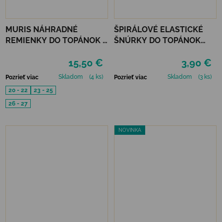
MURIS NÁHRADNÉ
ŠPIRÁLOVÉ ELASTICKÉ
REMIENKY DO TOPÁNOK 3
ŠNÚRKY DO TOPÁNOK
PÁRY - MUSTARD, SMOKE,
VTR - NEÓNOVO ŽLTÁ
15,50 €
3,90 €
SKIN
Skladom
(4 ks)
Skladom
(3 ks)
Pozrieť viac
Pozrieť viac
20 - 22
23 - 25
26 - 27
NOVINKA