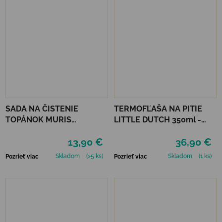
SADA NA ČISTENIE
TERMOFĽAŠA NA PITIE
TOPÁNOK MURIS
LITTLE DUTCH 350ml -
CLEANING KIT
FARMA
13,90 €
36,90 €
Skladom
(>5 ks)
Skladom
(1 ks)
Pozrieť viac
Pozrieť viac