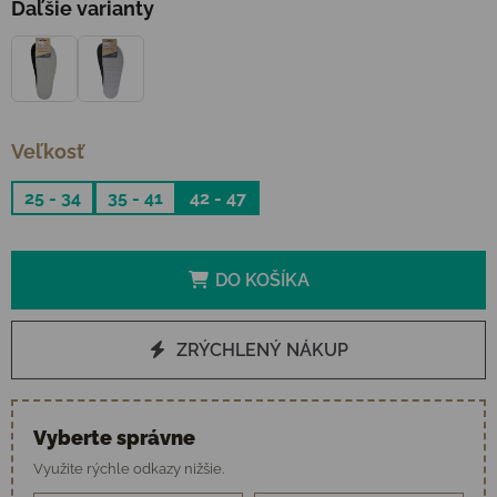
Ďaľšie varianty
Veľkosť
25 - 34
35 - 41
42 - 47
DO KOŠÍKA
ZRÝCHLENÝ NÁKUP
Vyberte správne
Využite rýchle odkazy nižšie.