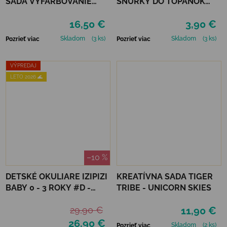
SADA VYFARBOVANIE
ŠNÚRKY DO TOPÁNOK
PODĽA ČÍSEL - UNICORN
VTR - NEÓNOVO ZELENÁ
16,50 €
3,90 €
DREAMING
Skladom
(3 ks)
Skladom
(3 ks)
Pozrieť viac
Pozrieť viac
VÝPREDAJ
LETO 2026 🌊
–10 %
DETSKÉ OKULIARE IZIPIZI
KREATÍVNA SADA TIGER
BABY 0 - 3 ROKY #D -
TRIBE - UNICORN SKIES
DENIM BLUE
29,90 €
11,90 €
26,90 €
Skladom
(2 ks)
Pozrieť viac