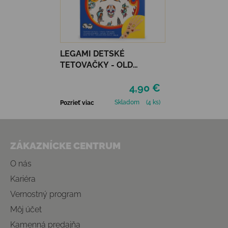
LEGAMI DETSKÉ
TETOVAČKY - OLD
SCHOOL
4,90 €
Skladom
(4 ks)
Pozrieť viac
Zápätie
ZÁKAZNÍCKE CENTRUM
O nás
Kariéra
Vernostný program
Môj účet
Kamenná predajňa