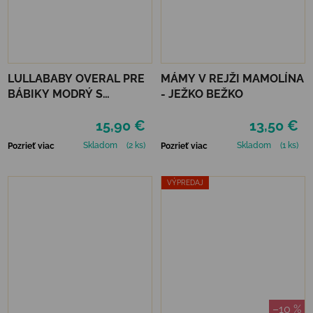
LULLABABY OVERAL PRE
MÁMY V REJŽI MAMOLÍNA
BÁBIKY MODRÝ S
- JEŽKO BEŽKO
DOPLNKAMI
15,90 €
13,50 €
Skladom
(2 ks)
Skladom
(1 ks)
Pozrieť viac
Pozrieť viac
VÝPREDAJ
–10 %