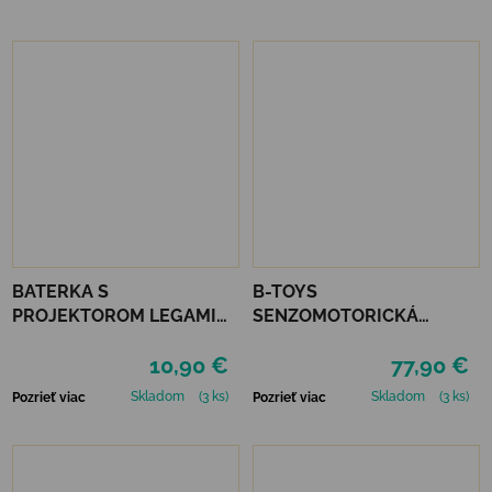
BATERKA S
B-TOYS
PROJEKTOROM LEGAMI
SENZOMOTORICKÁ
STORY - PINK
PREKÁŽKOVÁ DRÁHA
10,90 €
77,90 €
HUDOBNÁ - BALANCE &
GROOVE
Skladom
(3 ks)
Skladom
(3 ks)
Pozrieť viac
Pozrieť viac