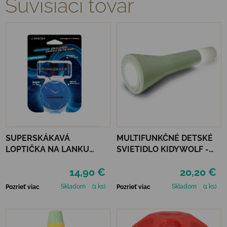
Súvisiaci tovar
SUPERSKÁKAVÁ
MULTIFUNKČNÉ DETSKÉ
LOPTIČKA NA LANKU
SVIETIDLO KIDYWOLF -
WABOBA LED
ZELENÉ
14,90 €
20,20 €
BOUNCEBACK x
MOONSHINE - BLUE
Skladom
(1 ks)
Skladom
(1 ks)
Pozrieť viac
Pozrieť viac