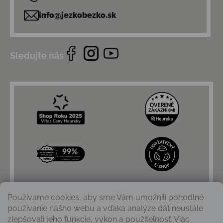
info@jezkobezko.sk
Sledujte nás
Používame cookies, aby sme Vám umožnili pohodlné
používanie nášho webu a vďaka analýze dát neustále
zlepšovali jeho funkcie, výkon a použiteľnosť. Viac