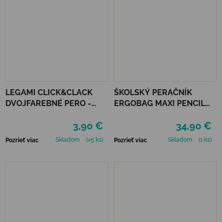
LEGAMI CLICK&CLACK
ŠKOLSKÝ PERAČNÍK
DVOJFAREBNÉ PERO -
ERGOBAG MAXI PENCIL
LIENKA
CASE - FRONT RUNBEAR
3,90 €
34,90 €
Skladom
(>5 ks)
Skladom
(1 ks)
Pozrieť viac
Pozrieť viac