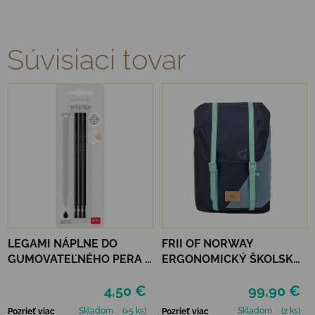
Súvisiaci tovar
LEGAMI NÁPLNE DO
FRII OF NORWAY
GUMOVATEĽNÉHO PERA 3
ERGONOMICKÝ ŠKOLSKÝ
KS - ČIERNE
BATOH RETRO 30L - NEON
4,50 €
99,90 €
MINT
Skladom
(>5 ks)
Skladom
(2 ks)
Pozrieť viac
Pozrieť viac