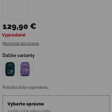
129,90 €
Jednotková cena:
Vypredané
Možnosti doručenia
Ďaľšie varianty
Položka bola vypredaná…
Vyberte správne
Využite rýchle odkazy nižšie.