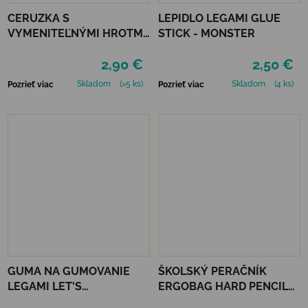
CERUZKA S
LEPIDLO LEGAMI GLUE
VYMENITEĽNÝMI HROTMI
STICK - MONSTER
LEGAMI - MONSTERS
2,90 €
2,50 €
Skladom
(>5 ks)
Skladom
(4 ks)
Pozrieť viac
Pozrieť viac
GUMA NA GUMOVANIE
ŠKOLSKÝ PERAČNÍK
LEGAMI LET'S
ERGOBAG HARD PENCIL
AVOCUDDLE
CASE - PONYBEARADISE