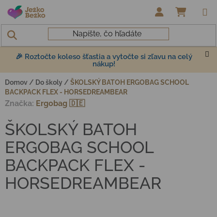
Prejsť na obsah
NÁKUP
🎉 Roztočte koleso šťastia a vytočte si zľavu na celý
nákup!
Domov
/
Do školy
/
ŠKOLSKÝ BATOH ERGOBAG SCHOOL
BACKPACK FLEX - HORSEDREAMBEAR
Značka:
Ergobag 🇩🇪
ŠKOLSKÝ BATOH
ERGOBAG SCHOOL
BACKPACK FLEX -
HORSEDREAMBEAR