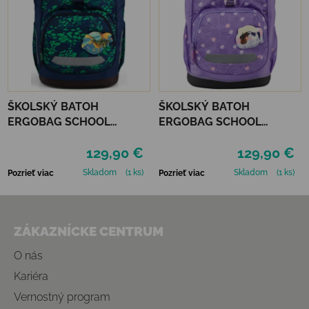
ŠKOLSKÝ BATOH
ŠKOLSKÝ BATOH
ERGOBAG SCHOOL
ERGOBAG SCHOOL
BACKPACK FLEX -
BACKPACK FLEX -
129,90 €
129,90 €
FIREBEAR DRAGON
PONYBEARADISE
Skladom
(1 ks)
Skladom
(1 ks)
Pozrieť viac
Pozrieť viac
Zápätie
ZÁKAZNÍCKE CENTRUM
O nás
Kariéra
Vernostný program