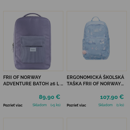
FRII OF NORWAY
ERGONOMICKÁ ŠKOLSKÁ
ADVENTURE BATOH 26 L -
TAŠKA FRII OF NORWAY
LAVENDER
ACTIVE 22L - LIGHT BLUE
89,90 €
107,90 €
BUNNY
Skladom
(>5 ks)
Skladom
(1 ks)
Pozrieť viac
Pozrieť viac