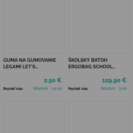
GUMA NA GUMOVANIE
ŠKOLSKÝ BATOH
LEGAMI LET'S
ERGOBAG SCHOOL
AVOCUDDLE
BACKPACK FLEX -
2,50 €
129,90 €
PONYBEARADISE
Skladom
(>5 ks)
Skladom
(1 ks)
Pozrieť viac
Pozrieť viac