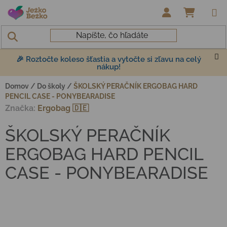
Prejsť na obsah
NÁKUP
🎉 Roztočte koleso šťastia a vytočte si zľavu na celý
nákup!
Domov
/
Do školy
/
ŠKOLSKÝ PERAČNÍK ERGOBAG HARD
PENCIL CASE - PONYBEARADISE
Značka:
Ergobag 🇩🇪
ŠKOLSKÝ PERAČNÍK
ERGOBAG HARD PENCIL
CASE - PONYBEARADISE