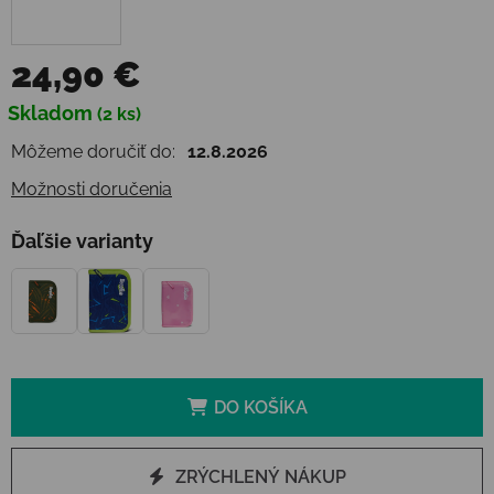
24,90 €
Jednotková cena:
Skladom
(2 ks)
Môžeme doručiť do:
12.8.2026
Možnosti doručenia
Ďaľšie varianty
DO KOŠÍKA
ZRÝCHLENÝ NÁKUP