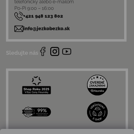
telefonicky alebo e-mailom
Po-Pi 9:00 – 16:00
+421 948 123 802
info@jezkobezko.sk
Sledujte nás