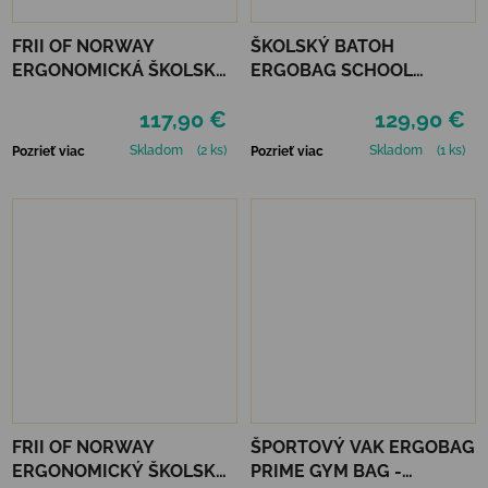
FRII OF NORWAY
ŠKOLSKÝ BATOH
ERGONOMICKÁ ŠKOLSKÁ
ERGOBAG SCHOOL
TAŠKA FRII EASY 22 L -
BACKPACK PRIME -
117,90 €
129,90 €
MERMAID LIGHT BLUE
FRONT RUNBEAR
Skladom
(2 ks)
Skladom
(1 ks)
Pozrieť viac
Pozrieť viac
FRII OF NORWAY
ŠPORTOVÝ VAK ERGOBAG
ERGONOMICKÝ ŠKOLSKÝ
PRIME GYM BAG -