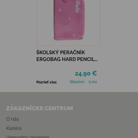
ŠKOLSKÝ PERAČNÍK
ERGOBAG HARD PENCIL
CASE - MAGIC
24,90 €
CLOUDBEAR
Skladom
(2 ks)
Pozrieť viac
Zápätie
ZÁKAZNÍCKE CENTRUM
O nás
Kariéra
Vernostný program