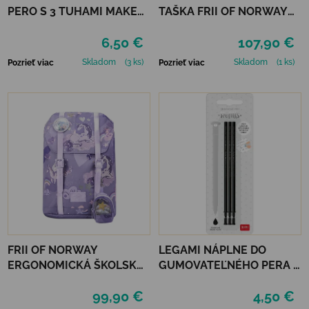
PERO S 3 TUHAMI MAKE
TAŠKA FRII OF NORWAY
MISTAKES - TRAVEL
ACTIVE 22L - LIGHT BLUE
6,50 €
107,90 €
BUNNY
Skladom
(3 ks)
Skladom
(1 ks)
Pozrieť viac
Pozrieť viac
FRII OF NORWAY
LEGAMI NÁPLNE DO
ERGONOMICKÁ ŠKOLSKÁ
GUMOVATEĽNÉHO PERA 3
TAŠKA RETRO 22 L -
KS - ČIERNE
99,90 €
4,50 €
UNICORN PURPLE