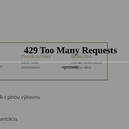
Presné rozmery
Bežko Klub
každý model
zbierajte kredity, priamu
ch
premeriavame
zľavu na nákup
ík s plnou výbavou
anizáciu