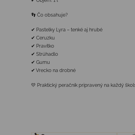
✔ Objem: 1 l
👣 Čo obsahuje?
✔ Pastelky Lyra – tenké aj hrubé
✔ Ceruzku
✔ Pravítko
✔ Strúhadlo
✔ Gumu
✔ Vrecko na drobné
💛 Praktický peračník pripravený na každý škol