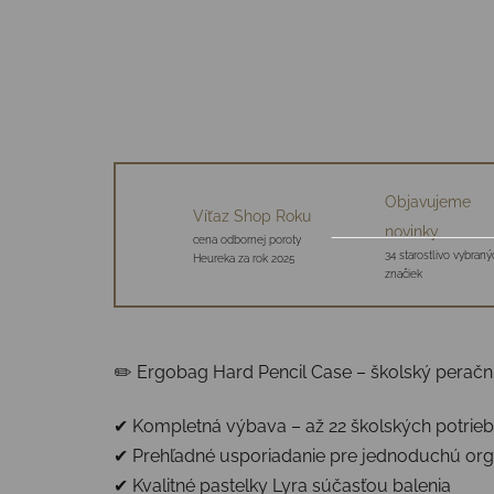
Objavujeme
Víťaz Shop Roku
novinky
cena odbornej poroty
34 starostlivo vybraný
Heureka za rok 2025
značiek
✏️ Ergobag Hard Pencil Case – školský peračn
✔ Kompletná výbava – až 22 školských potrieb
✔ Prehľadné usporiadanie pre jednoduchú org
✔ Kvalitné pastelky Lyra súčasťou balenia