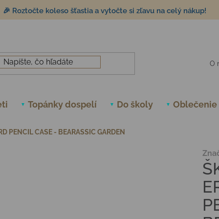
🎉 Roztočte koleso šťastia a vytočte si zľavu na celý nákup!
O 
ti
Topánky dospelí
Do školy
Oblečenie
D PENCIL CASE - BEARASSIC GARDEN
Zna
Š
E
P