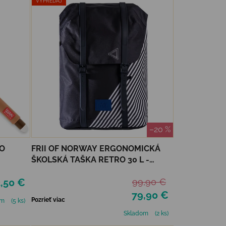
VÝPREDAJ
–20 %
O
FRII OF NORWAY ERGONOMICKÁ
ŠKOLSKÁ TAŠKA RETRO 30 L -
BLACK STRIPE
,50 €
99,90 €
79,90 €
Pozrieť viac
om
(5 ks)
Skladom
(2 ks)