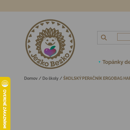
Prejsť na obsah
Topánky de
Domov
/
Do školy
/
ŠKOLSKÝ PERAČNÍK ERGOBAG HAR