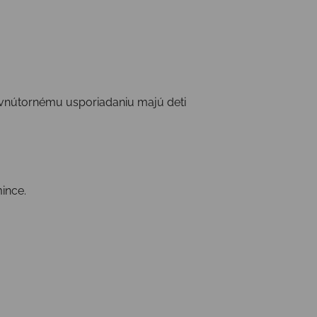
vnútornému usporiadaniu majú deti
mince.