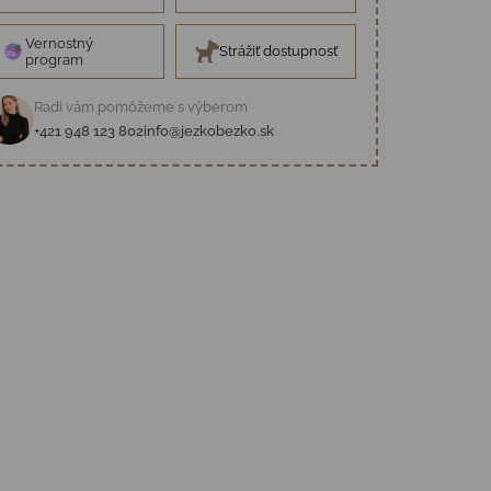
Vernostný
Strážiť dostupnosť
program
Radi vám pomôžeme s výberom
+421 948 123 802
info@jezkobezko.sk