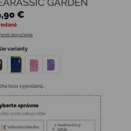
EARASSIC GARDEN
,90 €
redané
otková cena:
osti doručenia
šie varianty
žka bola vypredaná…
yberte správne
užite rýchle odkazy nižšie.
Nadmerkový
Veľkostná tabuľka
ťahák