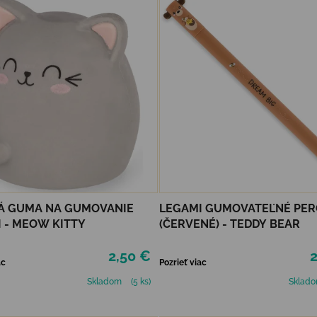
Á GUMA NA GUMOVANIE
LEGAMI GUMOVATEĽNÉ PER
 - MEOW KITTY
(ČERVENÉ) - TEDDY BEAR
2,50 €
2
ac
Pozrieť viac
Skladom
(5 ks)
Sklad