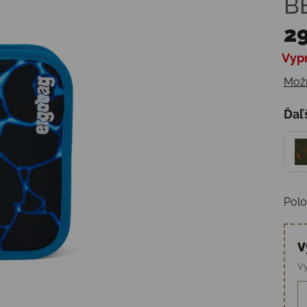
B
29
Vyp
Jedn
Možn
Ďaľ
Polo
V
Vy