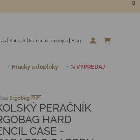
nás
Kontakt
Kamenná predajňa
Blog
NÁKUPN
Hračky a doplnky
% VÝPREDAJ
Novinky
čka:
Ergobag 🇩🇪
KOLSKÝ PERAČNÍK
RGOBAG HARD
ENCIL CASE -