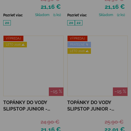
21,16 €
21,16 €
Skladom
(1 ks)
Skladom
(2 ks)
Pozrieť viac
Pozrieť viac
20
20
22
VÝPREDAJ
VÝPREDAJ
LETO 2026 🌊
PRATEĽNÉ 🌀
LETO 2026 🌊
–15 %
–15 %
TOPÁNKY DO VODY
TOPÁNKY DO VODY
SLIPSTOP JUNIOR -
SLIPSTOP JUNIOR -
SAPHIRE
SILVER FLAKES
24,90 €
25,90 €
21,16 €
22,01 €