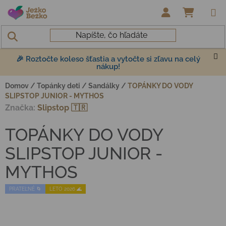
Prejsť na obsah
NÁKUP
🎉 Roztočte koleso šťastia a vytočte si zľavu na celý
nákup!
Domov
/
Topánky deti
/
Sandálky
/
TOPÁNKY DO VODY
SLIPSTOP JUNIOR - MYTHOS
Značka:
Slipstop 🇹🇷
TOPÁNKY DO VODY
SLIPSTOP JUNIOR -
MYTHOS
PRATEĽNÉ 🌀
LETO 2026 🌊