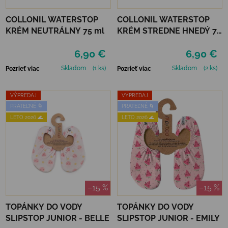
COLLONIL WATERSTOP
COLLONIL WATERSTOP
KRÉM NEUTRÁLNY 75 ml
KRÉM STREDNE HNEDÝ 75
ml
6,90 €
6,90 €
Skladom
(1 ks)
Skladom
(2 ks)
Pozrieť viac
Pozrieť viac
VÝPREDAJ
VÝPREDAJ
PRATEĽNÉ 🌀
PRATEĽNÉ 🌀
LETO 2026 🌊
LETO 2026 🌊
–15 %
–15 %
TOPÁNKY DO VODY
TOPÁNKY DO VODY
SLIPSTOP JUNIOR - BELLE
SLIPSTOP JUNIOR - EMILY