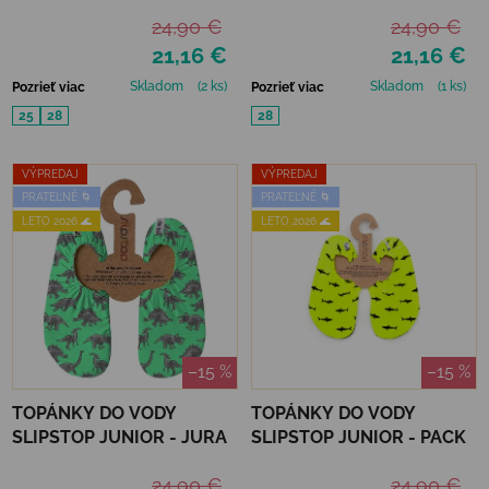
24,90 €
24,90 €
21,16 €
21,16 €
Skladom
(2 ks)
Skladom
(1 ks)
Pozrieť viac
Pozrieť viac
25
28
28
VÝPREDAJ
VÝPREDAJ
PRATEĽNÉ 🌀
PRATEĽNÉ 🌀
LETO 2026 🌊
LETO 2026 🌊
–15 %
–15 %
TOPÁNKY DO VODY
TOPÁNKY DO VODY
SLIPSTOP JUNIOR - JURA
SLIPSTOP JUNIOR - PACK
24,90 €
24,90 €