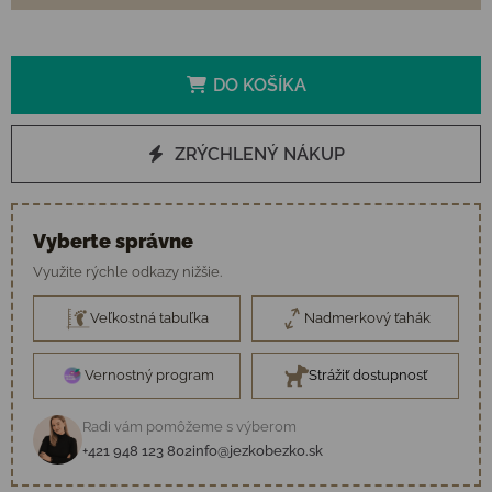
DO KOŠÍKA
ZRÝCHLENÝ NÁKUP
Vyberte správne
Využite rýchle odkazy nižšie.
Veľkostná tabuľka
Nadmerkový ťahák
Vernostný program
Strážiť dostupnosť
Radi vám pomôžeme s výberom
+421 948 123 802
info@jezkobezko.sk