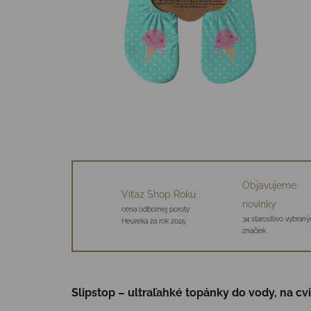
Objavujeme
Víťaz Shop Roku
novinky
cena odbornej poroty
34 starostlivo vybraný
Heureka za rok 2025
značiek
Slipstop – ultraľahké topánky do vody, na cv