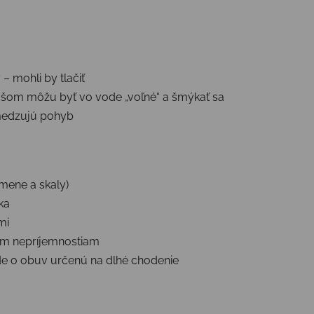
– mohli by tlačiť
čšom môžu byť vo vode „voľné“ a šmýkať sa
medzujú pohyb
mene a skaly)
ka
mi
ným nepríjemnostiam
de o obuv určenú na dlhé chodenie