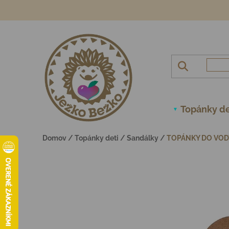
Prejsť na obsah
Topánky de
Domov
/
Topánky deti
/
Sandálky
/
TOPÁNKY DO VOD