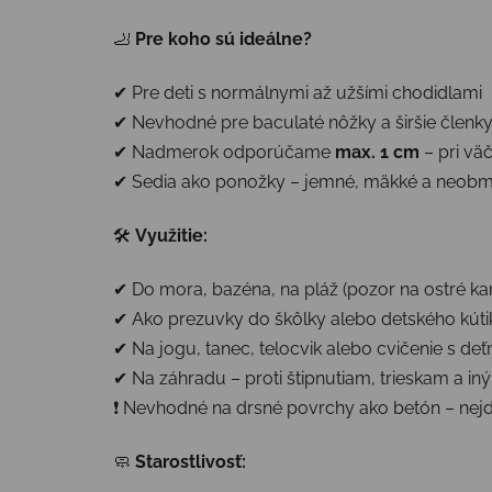
🦶
Pre koho sú ideálne?
✔ Pre deti s normálnymi až užšími chodidlami
✔ Nevhodné pre baculaté nôžky a širšie členky 
✔ Nadmerok odporúčame
max. 1 cm
– pri vä
✔ Sedia ako ponožky – jemné, mäkké a neob
🛠
Využitie:
✔ Do mora, bazéna, na pláž (pozor na ostré ka
✔ Ako prezuvky do škôlky alebo detského kúti
✔ Na jogu, tanec, telocvik alebo cvičenie s deť
✔ Na záhradu – proti štipnutiam, trieskam a i
❗ Nevhodné na drsné povrchy ako betón – nej
🧼
Starostlivosť: