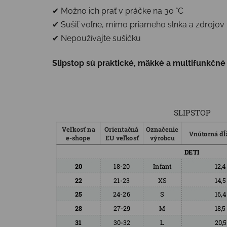
✔ Možno ich prať v práčke na 30 °C
✔ Sušiť voľne, mimo priameho slnka a zdrojov 
✔ Nepoužívajte sušičku
Slipstop sú praktické, mäkké a multifunkčné –