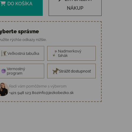
DO KOŠÍKA
NÁKUP
yberte správne
užite rýchle odkazy nižšie.
Nadmerkový
Veľkostná tabuľka
ťahák
Vernostný
Strážiť dostupnosť
program
Radi vám pomôžeme s výberom
+421 948 123 802
info@jezkobezko.sk