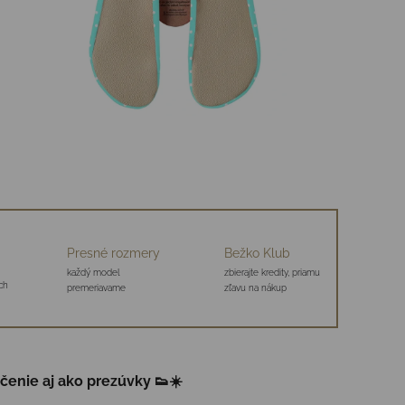
Presné rozmery
Bežko Klub
každý model
zbierajte kredity, priamu
ch
premeriavame
zľavu na nákup
ičenie aj ako prezúvky 👟☀️