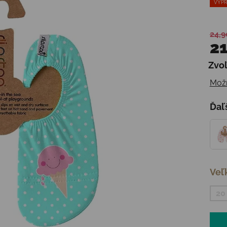
VÝPR
24,9
21
Zvoľ
Jedn
Možn
Ďaľ
Veľ
20