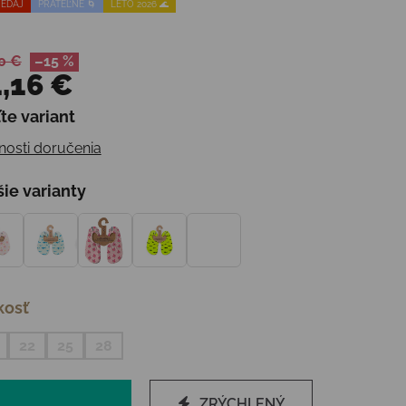
EDAJ
PRATEĽNÉ 🌀
LETO 2026 🌊
0 €
–15 %
,16 €
te variant
otková cena:
osti doručenia
šie varianty
kosť
22
25
28
ZRÝCHLENÝ