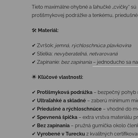
Tieto maximálne ohybné a ľahučké „cvičky“ sú 
protišmykovej podrážke a tenkému, priedušnému
🛠
Materiál:
✔ Zvršok:
jemná, rýchloschnúca plavkovina
✔ Stielka:
nevyberateľná, netvarovaná
✔ Zapínanie:
bez zapínania
– jednoducho sa n
🌟
Kľúčové vlastnosti:
✔
Protišmyková podrážka
– bezpečný pohyb 
✔
Ultraľahké a skladné
– zaberú minimum mie
✔
Priedušné a rýchloschnúce
– vhodné do mo
✔
Spevnená špička
– extra vrstva materiálu p
✔
Bez zapínania
– pružná gumička okolo členk
✔
Vyrobené v Turecku
z kvalitných certifikov