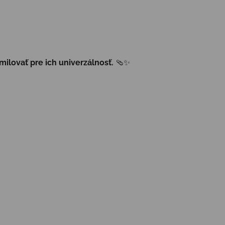
milovať pre ich univerzálnosť.
🩴✨