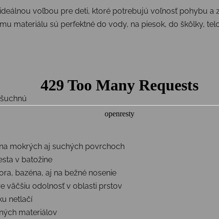
ideálnou voľbou pre deti, ktoré potrebujú voľnosť pohybu a
 materiálu sú perfektné do vody, na piesok, do škôlky, telo
ašuchnú
na mokrých aj suchých povrchoch
sta v batožine
ra, bazéna, aj na bežné nosenie
re väčšiu odolnosť v oblasti prstov
u netlačí
aných materiálov