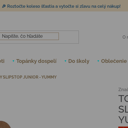
🎉 Roztočte koleso šťastia a vytočte si zľavu na celý nákup!
O 
ti
Topánky dospelí
Do školy
Oblečenie
Y SLIPSTOP JUNIOR - YUMMY
Zna
T
S
Y