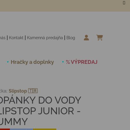
nás
Kontakt
Kamenná predajňa
Blog
NÁKUPN
Hračky a doplnky
% VÝPREDAJ
Novinky
čka:
Slipstop 🇹🇷
OPÁNKY DO VODY
LIPSTOP JUNIOR -
UMMY