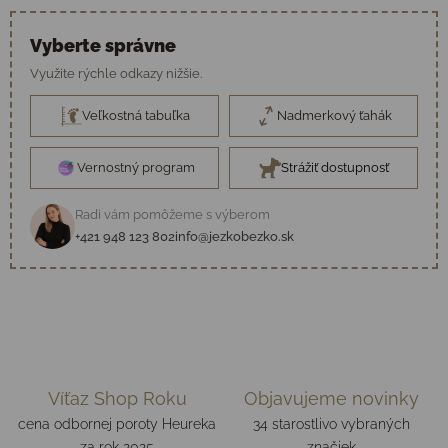
Vyberte správne
Využite rýchle odkazy nižšie.
Veľkostná tabuľka
Nadmerkový ťahák
Vernostný program
Strážiť dostupnosť
Radi vám pomôžeme s výberom
+421 948 123 802
info@jezkobezko.sk
Víťaz Shop Roku
Objavujeme novinky
cena odbornej poroty Heureka
34 starostlivo vybraných
za rok 2025
značiek