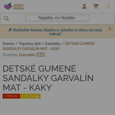
Prejsť na obsah
NÁKUP
🎉 Roztočte koleso šťastia a vytočte si zľavu na celý
nákup!
Domov
/
Topánky deti
/
Sandálky
/
DETSKÉ GUMENÉ
SANDÁLKY GARVALÍN MAT - KAKY
Značka:
Garvalín 🇪🇸
DETSKÉ GUMENÉ
SANDÁLKY GARVALÍN
MAT - KAKY
VÝPREDAJ
LETO 2026 🌊