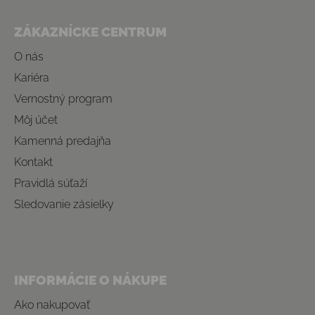
Zápätie
ZÁKAZNÍCKE CENTRUM
O nás
Kariéra
Vernostný program
Môj účet
Kamenná predajňa
Kontakt
Pravidlá súťaží
Sledovanie zásielky
INFORMÁCIE O NÁKUPE
Ako nakupovať