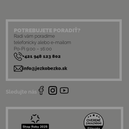
POTREBUJETE PORADIŤ?
Radi vám poradíme
telefonicky alebo e-mailom
Po-Pi 9:00 – 16:00
+421 948 123 802
info@jezkobezko.sk
Sledujte nás