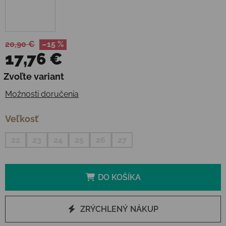
20,90 €
–15 %
17,76 €
Jednotková cena:
Zvoľte variant
Možnosti doručenia
Veľkosť
22
23
24
25
26
27
DO KOŠÍKA
ZRÝCHLENÝ NÁKUP