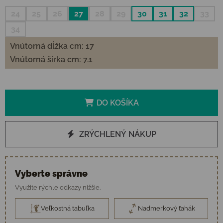
24
25
26
27
28
29
30
31
32
33
34
Vnútorná dĺžka cm: 17
Vnútorná šírka cm: 7.1
DO KOŠÍKA
ZRÝCHLENÝ NÁKUP
Vyberte správne
Využite rýchle odkazy nižšie.
Veľkostná tabuľka
Nadmerkový ťahák