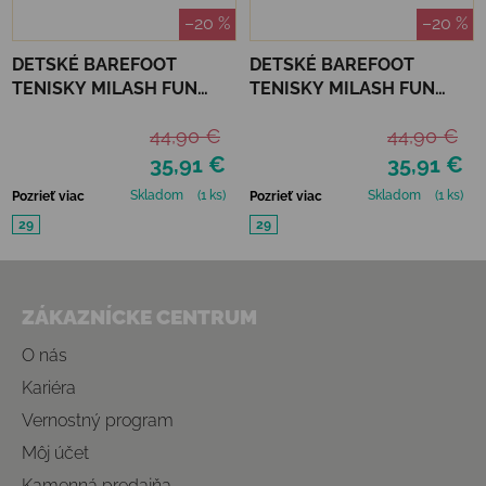
–20 %
–20 %
DETSKÉ BAREFOOT
DETSKÉ BAREFOOT
TENISKY MILASH FUN
TENISKY MILASH FUN
SHOES - URBAN
SHOES - URBAN ZELENÁ
44,90 €
44,90 €
ORANŽOVÁ
35,91 €
35,91 €
Skladom
(1 ks)
Skladom
(1 ks)
Pozrieť viac
Pozrieť viac
29
29
Zápätie
ZÁKAZNÍCKE CENTRUM
O nás
Kariéra
Vernostný program
Môj účet
Kamenná predajňa