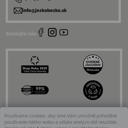
info@jezkobezko.sk
Sledujte nás
Používame cookies, aby sme Vám umožnili pohodlné
používanie nášho webu a vďaka analýze dát neustále