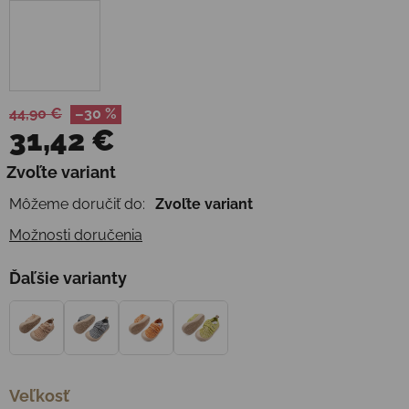
44,90 €
–30 %
31,42 €
Jednotková cena:
Zvoľte variant
Môžeme doručiť do:
Zvoľte variant
Možnosti doručenia
Ďaľšie varianty
Veľkosť