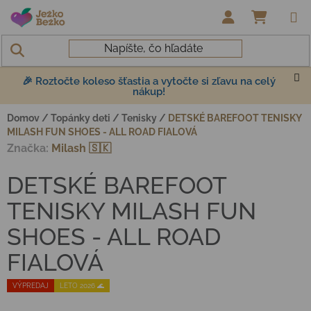
Prejsť na obsah
NÁKUP
🎉 Roztočte koleso šťastia a vytočte si zľavu na celý
nákup!
Domov
/
Topánky deti
/
Tenisky
/
DETSKÉ BAREFOOT TENISKY
MILASH FUN SHOES - ALL ROAD FIALOVÁ
Značka:
Milash 🇸🇰
DETSKÉ BAREFOOT
TENISKY MILASH FUN
SHOES - ALL ROAD
FIALOVÁ
VÝPREDAJ
LETO 2026 🌊