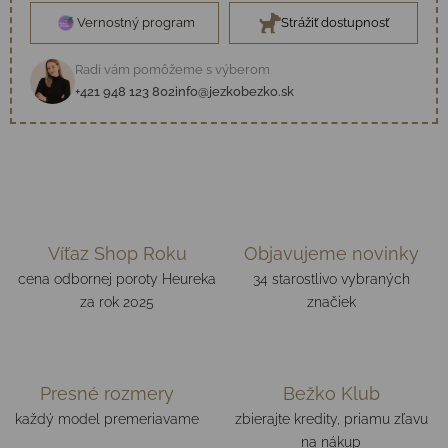
Vernostný program
Strážiť dostupnosť
Radi vám pomôžeme s výberom
+421 948 123 802
info@jezkobezko.sk
Víťaz Shop Roku
Objavujeme novinky
cena odbornej poroty Heureka
34 starostlivo vybraných
za rok 2025
značiek
Presné rozmery
Bežko Klub
každý model premeriavame
zbierajte kredity, priamu zľavu
na nákup