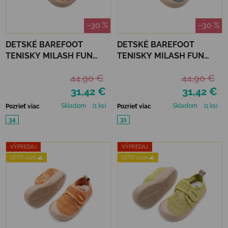
–30 %
–30 %
DETSKÉ BAREFOOT
DETSKÉ BAREFOOT
TENISKY MILASH FUN
TENISKY MILASH FUN
SHOES - ALL ROAD
SHOES - ALL ROAD SIVÁ
44,90 €
44,90 €
PIESKOVÁ
31,42 €
31,42 €
Skladom
(1 ks)
Skladom
(1 ks)
Pozrieť viac
Pozrieť viac
34
31
VÝPREDAJ
VÝPREDAJ
LETO 2026 🌊
LETO 2026 🌊