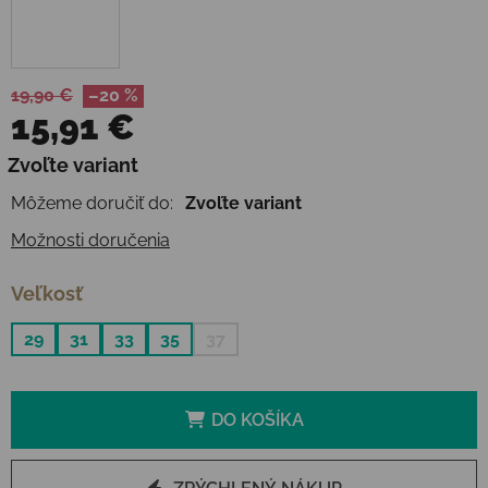
19,90 €
–20 %
15,91 €
Jednotková cena:
Zvoľte variant
Môžeme doručiť do:
Zvoľte variant
Možnosti doručenia
Veľkosť
29
31
33
35
37
DO KOŠÍKA