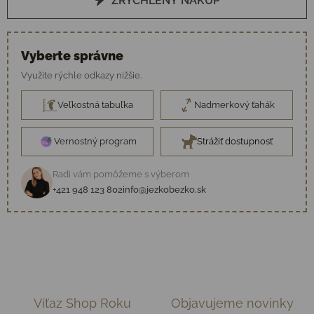
ZRÝCHLENÝ NÁKUP
Vyberte správne
Využite rýchle odkazy nižšie.
Veľkostná tabuľka
Nadmerkový ťahák
Vernostný program
Strážiť dostupnosť
Radi vám pomôžeme s výberom
+421 948 123 802
info@jezkobezko.sk
Víťaz Shop Roku
Objavujeme novinky