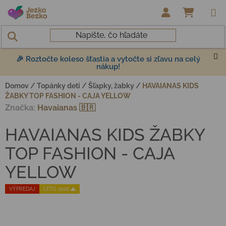
Prejsť na obsah
NÁKUP
🎉 Roztočte koleso šťastia a vytočte si zľavu na celý
nákup!
Domov
/
Topánky deti
/
Šľapky, žabky
/
HAVAIANAS KIDS
ŽABKY TOP FASHION - CAJA YELLOW
Značka:
Havaianas 🇧🇷
HAVAIANAS KIDS ŽABKY
TOP FASHION - CAJA
YELLOW
VÝPREDAJ
LETO 2026 🌊