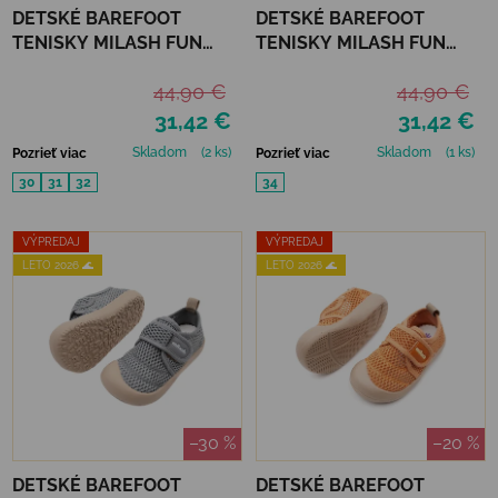
DETSKÉ BAREFOOT
DETSKÉ BAREFOOT
TENISKY MILASH FUN
TENISKY MILASH FUN
SHOES - ALL ROAD
SHOES - ALL ROAD
44,90 €
44,90 €
FIALOVÁ
PIESKOVÁ
31,42 €
31,42 €
Skladom
(2 ks)
Skladom
(1 ks)
Pozrieť viac
Pozrieť viac
30
31
32
34
VÝPREDAJ
VÝPREDAJ
LETO 2026 🌊
LETO 2026 🌊
–30 %
–20 %
DETSKÉ BAREFOOT
DETSKÉ BAREFOOT