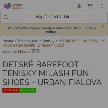
Prejsť na obsah
NÁKUP
🎉 Roztočte koleso šťastia a vytočte si zľavu na celý
nákup!
Domov
/
Topánky deti
/
Tenisky
/
DETSKÉ BAREFOOT TENISKY
MILASH FUN SHOES - URBAN FIALOVÁ
Značka:
Milash 🇸🇰
DETSKÉ BAREFOOT
TENISKY MILASH FUN
SHOES - URBAN FIALOVÁ
VÝPREDAJ
JAR 2026 🌸