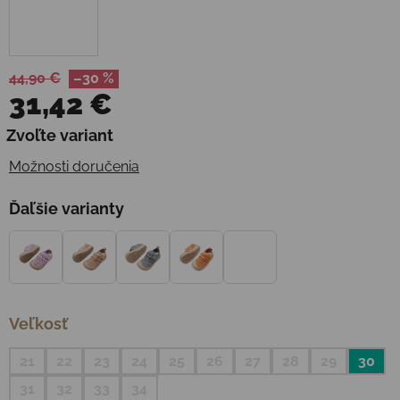
44,90 €
–30 %
31,42 €
Jednotková cena:
Zvoľte variant
Možnosti doručenia
Ďaľšie varianty
Veľkosť
21
22
23
24
25
26
27
28
29
30
31
32
33
34