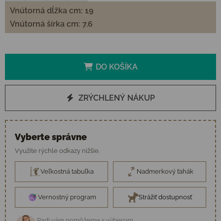
Vnútorná dĺžka cm: 19
Vnútorná šírka cm: 7.6
DO KOŠÍKA
ZRÝCHLENÝ NÁKUP
Vyberte správne
Využite rýchle odkazy nižšie.
Veľkostná tabuľka
Nadmerkový ťahák
Vernostný program
Strážiť dostupnosť
Radi vám pomôžeme s výberom