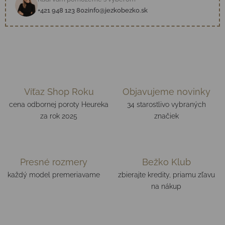
+421 948 123 802
info@jezkobezko.sk
Víťaz Shop Roku
Objavujeme novinky
cena odbornej poroty Heureka
34 starostlivo vybraných
za rok 2025
značiek
Presné rozmery
Bežko Klub
každý model premeriavame
zbierajte kredity, priamu zľavu
na nákup