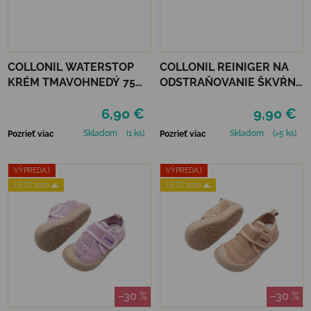
COLLONIL WATERSTOP
COLLONIL REINIGER NA
KRÉM TMAVOHNEDÝ 75
ODSTRAŇOVANIE ŠKVŔN
ml
200 ML
6,90 €
9,90 €
Skladom
(1 ks)
Skladom
(>5 ks)
Pozrieť viac
Pozrieť viac
VÝPREDAJ
VÝPREDAJ
LETO 2026 🌊
LETO 2026 🌊
–30 %
–30 %