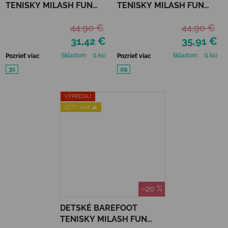
TENISKY MILASH FUN
TENISKY MILASH FUN
SHOES - ALL ROAD SIVÁ
SHOES - URBAN
44,90 €
44,90 €
ORANŽOVÁ
31,42 €
35,91 €
Skladom
(1 ks)
Skladom
(1 ks)
Pozrieť viac
Pozrieť viac
31
29
VÝPREDAJ
LETO 2026 🌊
–20 %
DETSKÉ BAREFOOT
TENISKY MILASH FUN