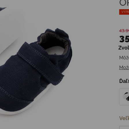
O
VÝPR
43,9
35
Zvoľ
Jedn
Môže
Možn
Ďaľ
Veľ