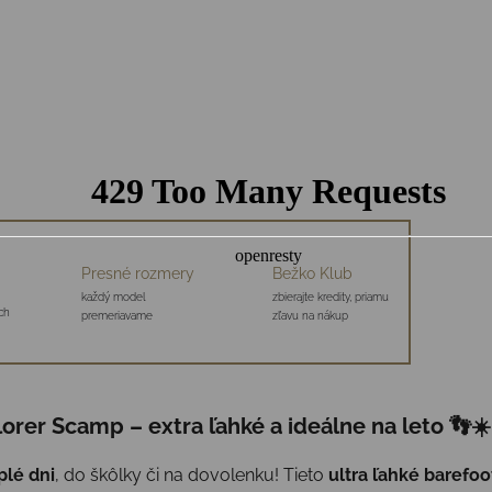
Presné rozmery
Bežko Klub
každý model
zbierajte kredity, priamu
ch
premeriavame
zľavu na nákup
rer Scamp – extra ľahké a ideálne na leto 👣☀️
plé dni
, do škôlky či na dovolenku! Tieto
ultra ľahké barefoo