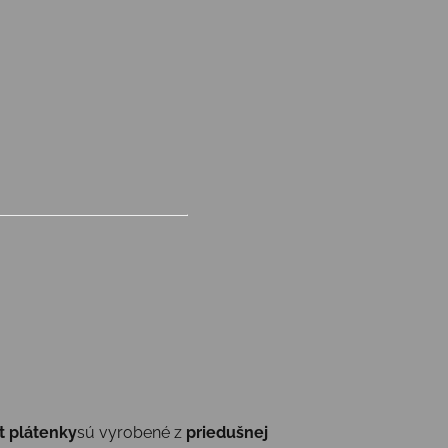
t plátenky
sú vyrobené z
priedušnej