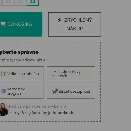
20
21
22
ZRÝCHLENÝ
DO KOŠÍKA
NÁKUP
yberte správne
užite rýchle odkazy nižšie.
Nadmerkový
Veľkostná tabuľka
ťahák
Vernostný
Strážiť dostupnosť
program
Radi vám pomôžeme s výberom
+421 948 123 802
info@jezkobezko.sk