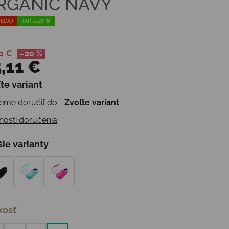
RGANIC NAVY
EDAJ
JAR 2026 🌸
0 €
–20 %
,11 €
te variant
otková cena:
me doručiť do:
Zvoľte variant
osti doručenia
šie varianty
kosť