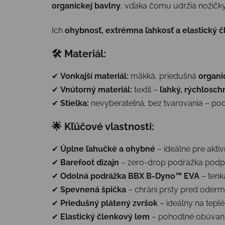
organickej bavlny
, vďaka čomu udržia nožičky
Ich
ohybnosť, extrémna ľahkosť a elastický 
🛠 Materiál:
✔
Vonkajší materiál:
mäkká, priedušná
organi
✔
Vnútorný materiál:
textil –
ľahký, rýchlosch
✔
Stielka:
nevyberateľná, bez tvarovania – po
🌟 Kľúčové vlastnosti:
✔
Úplne ľahučké a ohybné
– ideálne pre aktív
✔
Barefoot dizajn
– zero-drop podrážka podpo
✔
Odolná podrážka BBX B-Dyno™ EVA
– tenká
✔
Spevnená špička
– chráni prsty pred oder
✔
Priedušný plátený zvršok
– ideálny na teplé
✔
Elastický členkový lem
– pohodlné obúvani