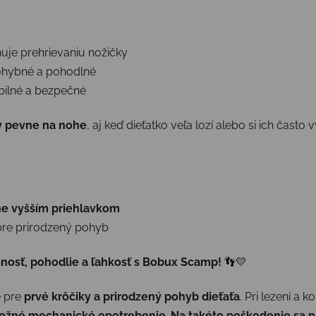
uje prehrievaniu nožičky
ohybné a pohodlné
bilné a bezpečné
ky pevne na nohe
, aj keď dieťatko veľa lozí alebo si ich často 
rne vyšším priehlavkom
pre prirodzený pohyb
nosť, pohodlie a ľahkosť s Bobux Scamp!
👣💛
é pre
prvé krôčiky a prirodzený pohyb dieťaťa
. Pri lezení a k
ežné mechanické opotrebenie
.
Na takéto poškodenie sa n