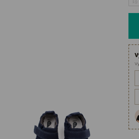
19
V
Vy