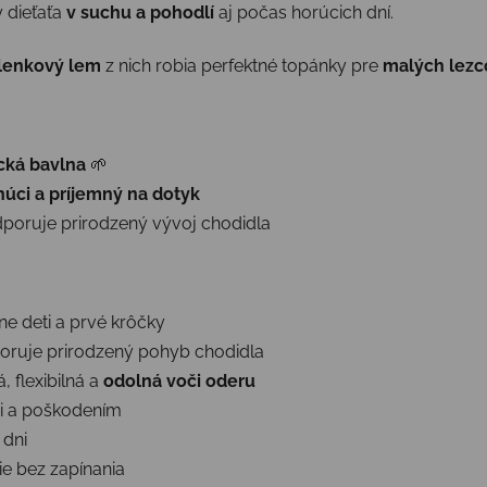
 dieťaťa
v suchu a pohodlí
aj počas horúcich dní.
členkový lem
z nich robia perfektné topánky pre
malých lezco
cká bavlna
🌱
núci a príjemný na dotyk
dporuje prirodzený vývoj chodidla
ne deti a prvé krôčky
ruje prirodzený pohyb chodidla
, flexibilná a
odolná voči oderu
mi a poškodením
 dni
e bez zapínania