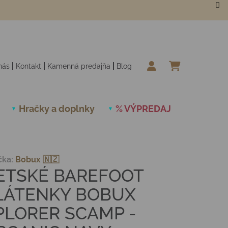
nás
Kontakt
Kamenná predajňa
Blog
NÁKUPN
Hračky a doplnky
% VÝPREDAJ
Novinky
čka:
Bobux 🇳🇿
ETSKÉ BAREFOOT
LÁTENKY BOBUX
PLORER SCAMP -