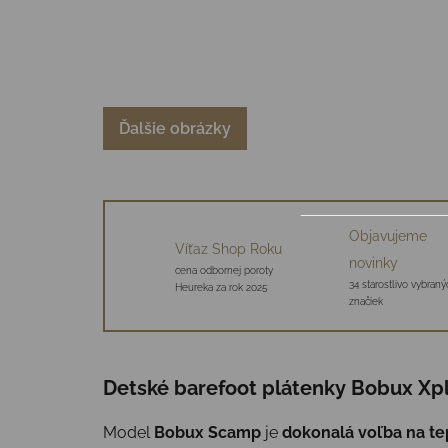
Ďalšie obrázky
Objavujeme
Víťaz Shop Roku
novinky
cena odbornej poroty
34 starostlivo vybraný
Heureka za rok 2025
značiek
Detské barefoot plátenky Bobux Xplo
Model
Bobux Scamp
je
dokonalá voľba na te