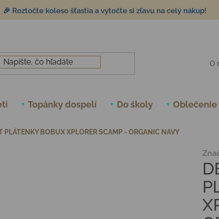
🎉 Roztočte koleso šťastia a vytočte si zľavu na celý nákup!
O 
ti
Topánky dospelí
Do školy
Oblečenie
T PLÁTENKY BOBUX XPLORER SCAMP - ORGANIC NAVY
Zna
D
P
X