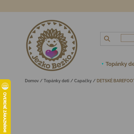
Prejsť na obsah
Topánky de
Domov
/
Topánky deti
/
Capačky
/
DETSKÉ BAREFOO