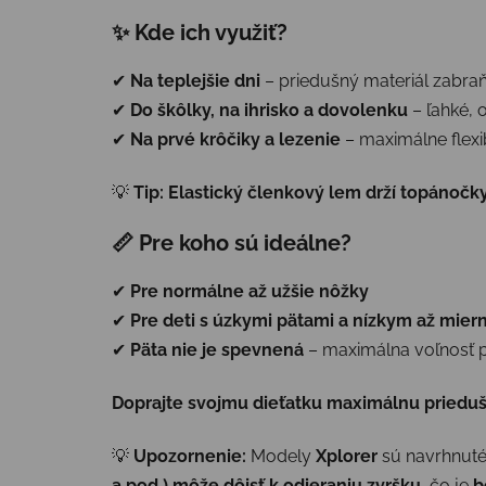
✨ Kde ich využiť?
✔
Na teplejšie dni
– priedušný materiál zabraň
✔
Do škôlky, na ihrisko a dovolenku
– ľahké, 
✔
Na prvé krôčiky a lezenie
– maximálne flexi
💡
Tip:
Elastický členkový lem drží topánoč
📏 Pre koho sú ideálne?
✔
Pre normálne až užšie nôžky
✔
Pre deti s úzkymi pätami a nízkym až mie
✔
Päta nie je spevnená
– maximálna voľnosť 
Doprajte svojmu dieťatku maximálnu prieduš
💡
Upozornenie:
Modely
Xplorer
sú navrhnut
a pod.) môže dôjsť k odieraniu zvršku
, čo je
b