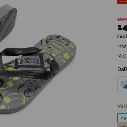
VÝPR
17,9
14
Zvoľ
Jedn
Môže
Možn
Ďaľ
Veľ
29