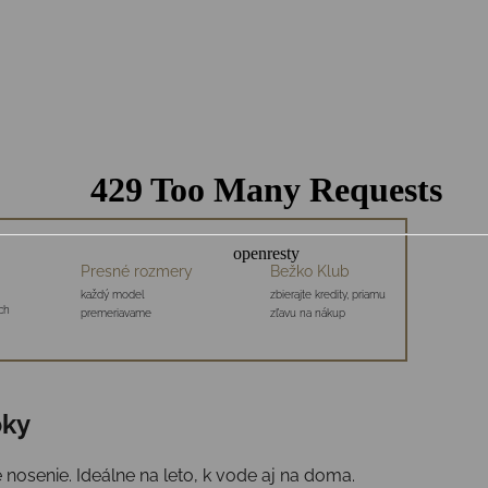
Presné rozmery
Bežko Klub
každý model
zbierajte kredity, priamu
ch
premeriavame
zľavu na nákup
bky
osenie. Ideálne na leto, k vode aj na doma.