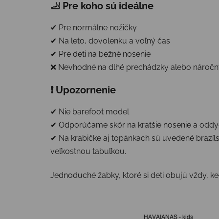
🦶 Pre koho sú ideálne
✔ Pre normálne nožičky
✔ Na leto, dovolenku a voľný čas
✔ Pre deti na bežné nosenie
❌ Nevhodné na dlhé prechádzky alebo náročn
❗ Upozornenie
✔ Nie barefoot model
✔ Odporúčame skôr na kratšie nosenie a oddyc
✔ Na krabičke aj topánkach sú uvedené brazíls
veľkostnou tabuľkou.
Jednoduché žabky, ktoré si deti obujú vždy, k