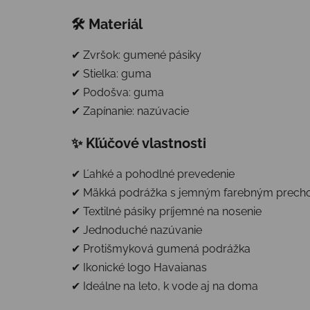
🛠 Materiál
✔ Zvršok: gumené pásiky
✔ Stielka: guma
✔ Podošva: guma
✔ Zapínanie: nazúvacie
✨ Kľúčové vlastnosti
✔ Ľahké a pohodlné prevedenie
✔ Mäkká podrážka s jemným farebným prec
✔ Textilné pásiky príjemné na nosenie
✔ Jednoduché nazúvanie
✔ Protišmyková gumená podrážka
✔ Ikonické logo Havaianas
✔ Ideálne na leto, k vode aj na doma