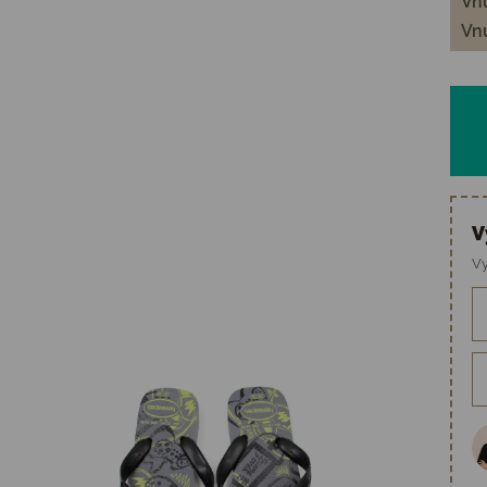
Vnú
Vnú
V
Vy