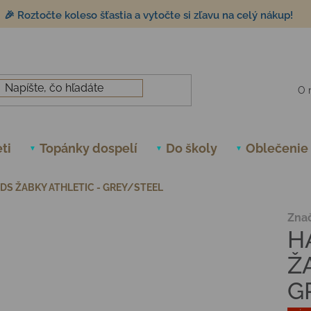
🎉 Roztočte koleso šťastia a vytočte si zľavu na celý nákup!
O 
ti
Topánky dospelí
Do školy
Oblečenie
IDS ŽABKY ATHLETIC - GREY/STEEL
Zna
H
Ž
G