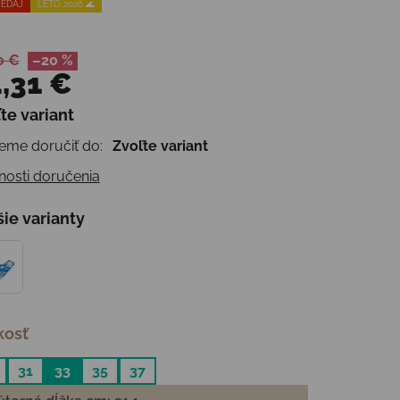
EDAJ
LETO 2026 🌊
0 €
–20 %
,31 €
te variant
otková cena:
me doručiť do:
Zvoľte variant
osti doručenia
šie varianty
kosť
31
33
35
37