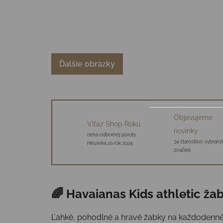
Ďalšie obrázky
Objavujeme
Víťaz Shop Roku
novinky
cena odbornej poroty
34 starostlivo vybraný
Heureka za rok 2025
značiek
🌈 Havaianas Kids athletic ža
Ľahké, pohodlné a hravé žabky na každodenné n