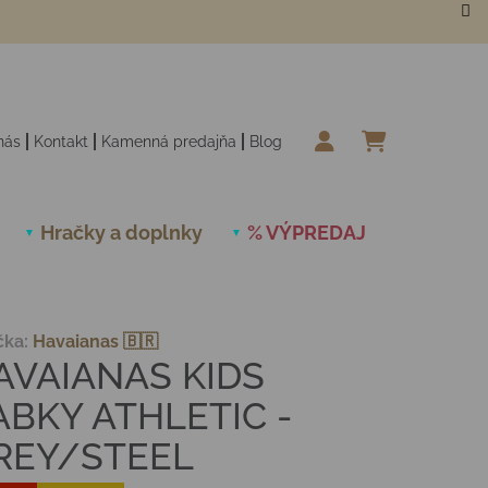
nás
Kontakt
Kamenná predajňa
Blog
NÁKUPN
Hračky a doplnky
% VÝPREDAJ
Novinky
čka:
Havaianas 🇧🇷
AVAIANAS KIDS
ABKY ATHLETIC -
REY/STEEL