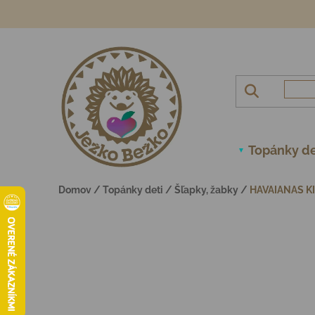
Prejsť na obsah
Topánky de
Domov
/
Topánky deti
/
Šľapky, žabky
/
HAVAIANAS K