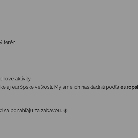
ý terén
hové aktivity
ke aj európske veľkosti. My sme ich naskladnili podľa
európs
eď sa ponáhľajú za zábavou. ☀️