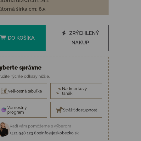
torná dĺžka cm: 21.1
torná šírka cm: 8.5
ZRÝCHLENÝ
DO KOŠÍKA
NÁKUP
yberte správne
užite rýchle odkazy nižšie.
Nadmerkový
Veľkostná tabuľka
ťahák
Vernostný
Strážiť dostupnosť
program
Radi vám pomôžeme s výberom
+421 948 123 802
info@jezkobezko.sk