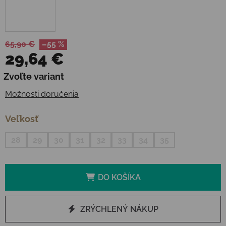
65,90 €
–55 %
29,64 €
Jednotková cena:
Zvoľte variant
Možnosti doručenia
Veľkosť
28
29
30
31
32
33
34
35
DO KOŠÍKA
ZRÝCHLENÝ NÁKUP