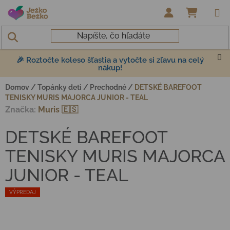
Prejsť na obsah
NÁKUP
🎉 Roztočte koleso šťastia a vytočte si zľavu na celý
nákup!
Domov
/
Topánky deti
/
Prechodné
/
DETSKÉ BAREFOOT
TENISKY MURIS MAJORCA JUNIOR - TEAL
Značka:
Muris 🇪🇸
DETSKÉ BAREFOOT
TENISKY MURIS MAJORCA
JUNIOR - TEAL
VÝPREDAJ