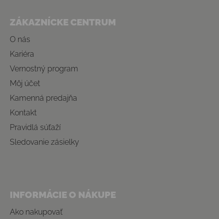
Zápätie
ZÁKAZNÍCKE CENTRUM
O nás
Kariéra
Vernostný program
Môj účet
Kamenná predajňa
Kontakt
Pravidlá súťaží
Sledovanie zásielky
INFORMÁCIE O NÁKUPE
Ako nakupovať