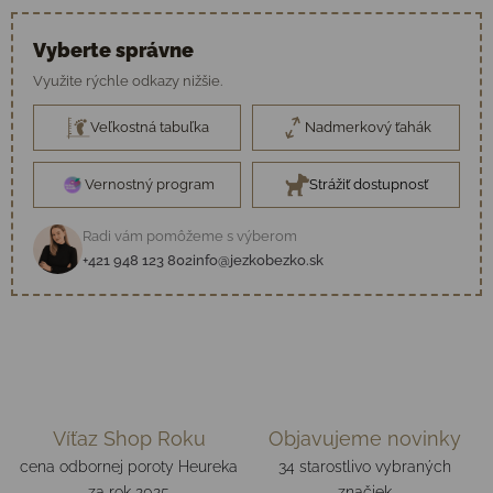
Vyberte správne
Využite rýchle odkazy nižšie.
Veľkostná tabuľka
Nadmerkový ťahák
Vernostný program
Strážiť dostupnosť
Radi vám pomôžeme s výberom
+421 948 123 802
info@jezkobezko.sk
Víťaz Shop Roku
Objavujeme novinky
cena odbornej poroty Heureka
34 starostlivo vybraných
za rok 2025
značiek