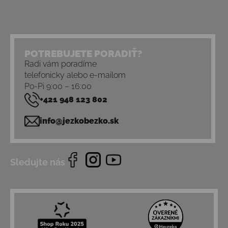
POTREBUJETE PORADIŤ?
Radi vám poradíme
telefonicky alebo e-mailom
Po-Pi 9:00 – 16:00
+421 948 123 802
info@jezkobezko.sk
Sledujte nás