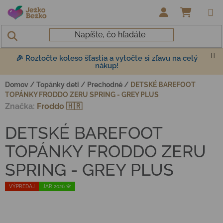
Prejsť na obsah
NÁKUP
🎉 Roztočte koleso šťastia a vytočte si zľavu na celý
nákup!
Domov
/
Topánky deti
/
Prechodné
/
DETSKÉ BAREFOOT
TOPÁNKY FRODDO ZERU SPRING - GREY PLUS
Značka:
Froddo 🇭🇷
DETSKÉ BAREFOOT
TOPÁNKY FRODDO ZERU
SPRING - GREY PLUS
VÝPREDAJ
JAR 2026 🌸