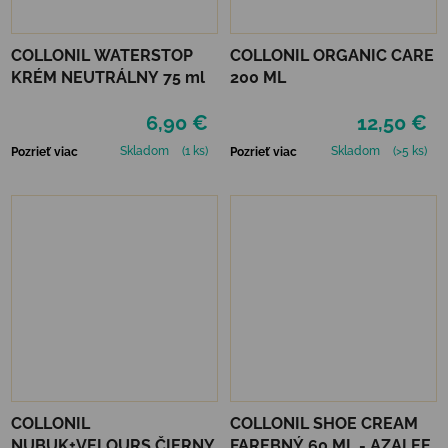
COLLONIL WATERSTOP
COLLONIL ORGANIC CARE
KRÉM NEUTRÁLNY 75 ml
200 ML
6,90 €
12,50 €
Skladom
(1 ks)
Skladom
(>5 ks)
Pozrieť viac
Pozrieť viac
COLLONIL
COLLONIL SHOE CREAM
NUBUK+VELOURS ČIERNY
FAREBNÝ 60 ML - AZALEE