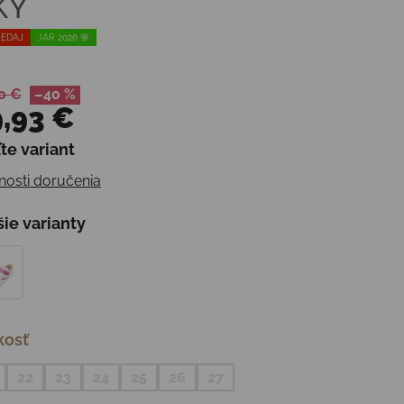
KY
EDAJ
JAR 2026 🌸
0 €
–40 %
,93 €
te variant
otková cena:
osti doručenia
šie varianty
kosť
22
23
24
25
26
27