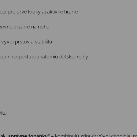
elá pre prvé kroky aj aktívne hranie
pevné držanie na nohe
vývoj prstov a stabilitu
izajn rešpektuje anatómiu detskej nohy
nku
rvé „správne topánky“
– kombinujú zdravý vývoj chodidla, mo