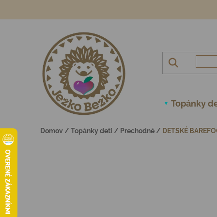
Prejsť na obsah
Topánky de
Domov
/
Topánky deti
/
Prechodné
/
DETSKÉ BAREFOO