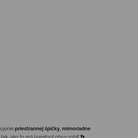
pojenie
priestrannej špičky, mimoriadne
ak, ako to má barefoot obuv robiť 👣.