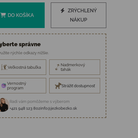
ZRÝCHLENÝ
DO KOŠÍKA
NÁKUP
yberte správne
užite rýchle odkazy nižšie.
Nadmerkový
Veľkostná tabuľka
ťahák
Vernostný
Strážiť dostupnosť
program
Radi vám pomôžeme s výberom
+421 948 123 802
info@jezkobezko.sk