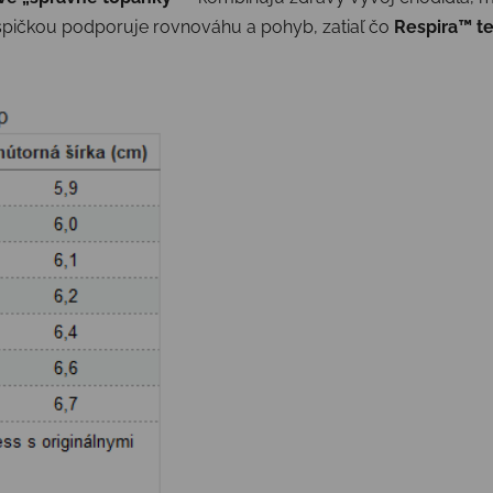
u špičkou podporuje rovnováhu a pohyb, zatiaľ čo
Respira™ t