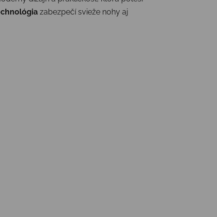
echnológia
zabezpečí svieže nohy aj