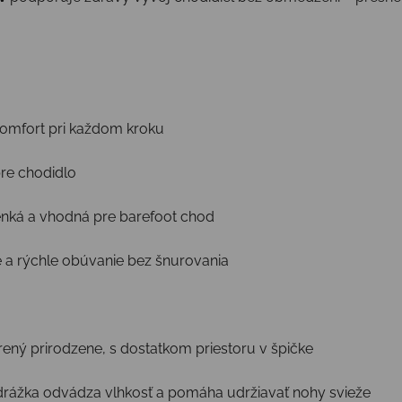
komfort pri každom kroku
pre chodidlo
nká a vhodná pre barefoot chod
 a rýchle obúvanie bez šnurovania
ný prirodzene, s dostatkom priestoru v špičke
rážka odvádza vlhkosť a pomáha udržiavať nohy svieže