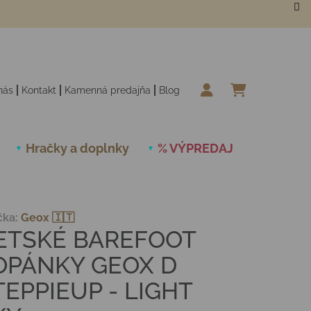
nás
Kontakt
Kamenná predajňa
Blog
NÁKUPN
Hračky a doplnky
% VÝPREDAJ
Novinky
čka:
Geox 🇮🇹
ETSKÉ BAREFOOT
OPÁNKY GEOX D
TEPPIEUP - LIGHT