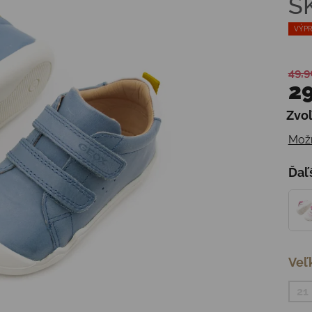
S
VÝPR
49,9
29
Zvoľ
Jedn
Možn
Ďaľ
Veľ
21