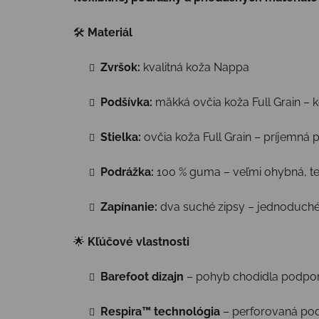
🛠
Materiál
Zvršok:
kvalitná koža Nappa
Podšívka:
mäkká ovčia koža Full Grain – 
Stielka:
ovčia koža Full Grain – príjemná 
Podrážka:
100 % guma – veľmi ohybná, te
Zapínanie:
dva suché zipsy – jednoduché
🌟
Kľúčové vlastnosti
Barefoot dizajn
– pohyb chodidla podpore
Respira™ technológia
– perforovaná pod