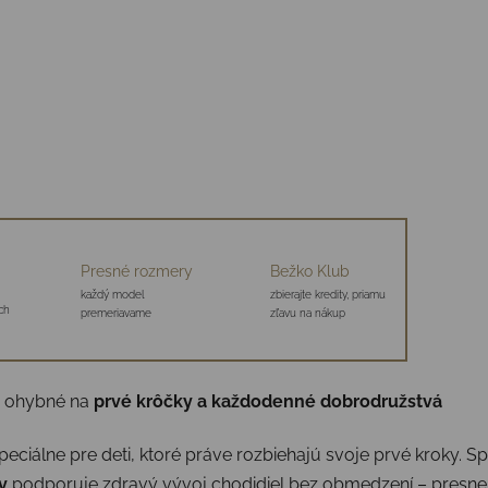
Presné rozmery
Bežko Klub
každý model
zbierajte kredity, priamu
ch
premeriavame
zľavu na nákup
a ohybné na
prvé krôčky a každodenné dobrodružstvá
eciálne pre deti, ktoré práve rozbiehajú svoje prvé kroky. S
v
podporuje zdravý vývoj chodidiel bez obmedzení – presne t