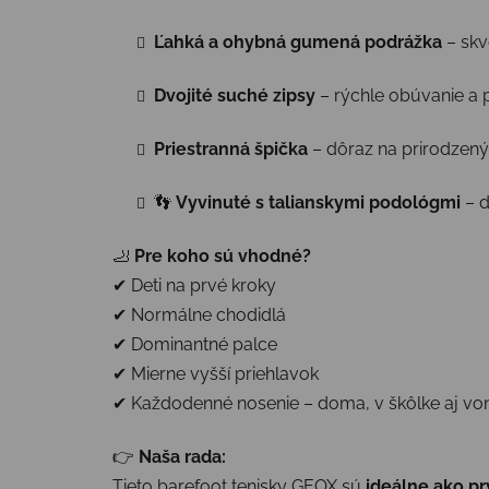
Ľahká a ohybná gumená podrážka
– skv
Dvojité suché zipsy
– rýchle obúvanie a 
Priestranná špička
– dôraz na prirodzený 
👣
Vyvinuté s talianskymi podológmi
– d
🦶
Pre koho sú vhodné?
✔ Deti na prvé kroky
✔ Normálne chodidlá
✔ Dominantné palce
✔ Mierne vyšší priehlavok
✔ Každodenné nosenie – doma, v škôlke aj vo
👉
Naša rada:
Tieto barefoot tenisky GEOX sú
ideálne ako p