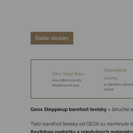
Ďalšie obrázky
Objavujeme
Víťaz Shop Roku
novinky
cena odbornej poroty
34 starostlivo vybraný
Heureka za rok 2025
značiek
Geox Steppieup barefoot tenisky –
ľahučké 
Tieto barefoot tenisky od GEOX sú navrhnuté šp
flexibilnej podrážky a priedušných materiálo