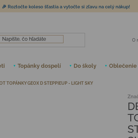
🎉 Roztočte koleso šťastia a vytočte si zľavu na celý nákup!
O 
ti
Topánky dospelí
Do školy
Oblečenie
T TOPÁNKY GEOX D STEPPIEUP - LIGHT SKY
Zna
D
T
S