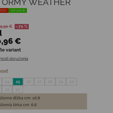
TORMY WEATHER
EDAJ
JAR 2026 🌸
9,90 €
–70 %
d
,96 €
te variant
otková cena:
osti doručenia
kosť
24
25
26
27
28
29
30
32
33
torná dĺžka cm: 16.8
torná šírka cm: 6.6