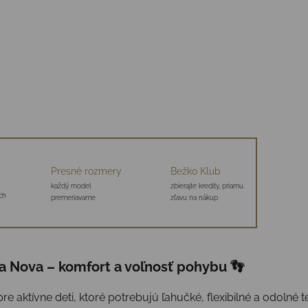
Presné rozmery
Bežko Klub
každý model
zbierajte kredity, priamu
ch
premeriavame
zľavu na nákup
a Nova – komfort a voľnosť pohybu 👣
re aktívne deti, ktoré potrebujú ľahučké, flexibilné a odolné