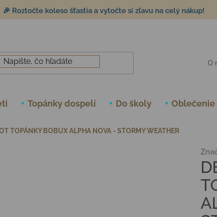
🎉 Roztočte koleso šťastia a vytočte si zľavu na celý nákup!
O 
ti
Topánky dospelí
Do školy
Oblečenie
OT TOPÁNKY BOBUX ALPHA NOVA - STORMY WEATHER
Zna
D
T
A