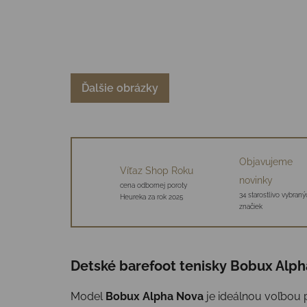
Ďalšie obrázky
Objavujeme
Víťaz Shop Roku
novinky
cena odbornej poroty
34 starostlivo vybraný
Heureka za rok 2025
značiek
Detské barefoot tenisky Bobux Alph
Model
Bobux Alpha Nova
je ideálnou voľbou p