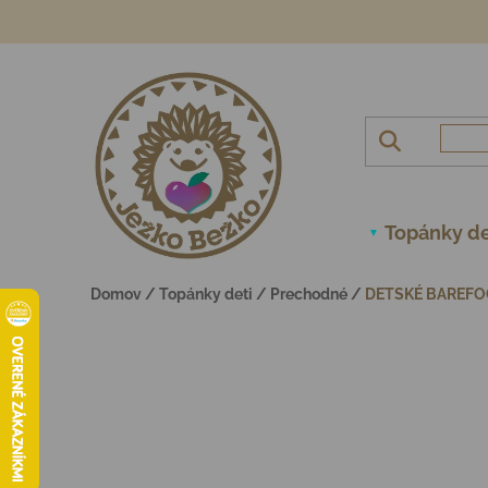
Prejsť na obsah
Topánky de
Domov
/
Topánky deti
/
Prechodné
/
DETSKÉ BAREFO