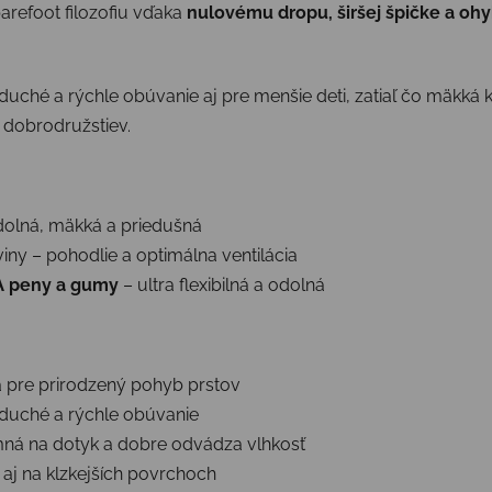
arefoot filozofiu vďaka
nulovému dropu, širšej špičke a oh
duché a rýchle obúvanie aj pre menšie deti, zatiaľ čo mäkká k
 dobrodružstiev.
dolná, mäkká a priedušná
iny – pohodlie a optimálna ventilácia
 peny a gumy
– ultra flexibilná a odolná
ka pre prirodzený pohyb prstov
duché a rýchle obúvanie
mná na dotyk a dobre odvádza vlhkosť
 aj na klzkejších povrchoch