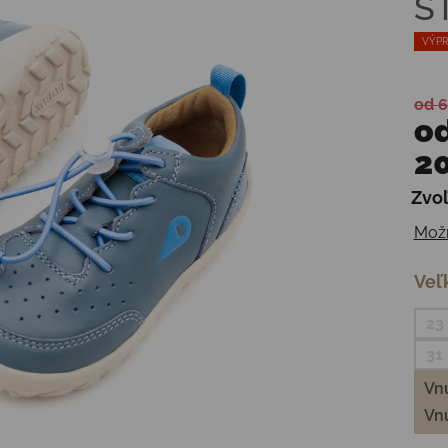
S
VÝPR
od 6
o
20
Zvoľ
Jedn
Možn
Veľ
23
31
Vnú
Vnú