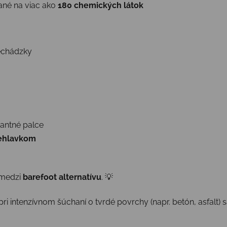
ané na viac ako
180 chemických látok
rechádzky
nantné palce
iehlavkom
 medzi
barefoot alternatívu
. 💡
pri intenzívnom šúchaní o tvrdé povrchy (napr. betón, asfalt