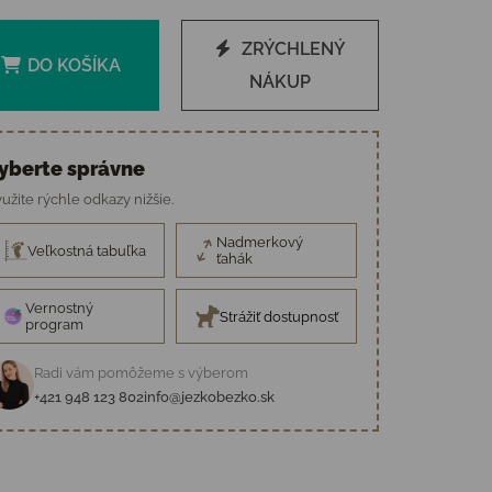
ZRÝCHLENÝ
DO KOŠÍKA
NÁKUP
yberte správne
užite rýchle odkazy nižšie.
Nadmerkový
Veľkostná tabuľka
ťahák
Vernostný
Strážiť dostupnosť
program
Radi vám pomôžeme s výberom
+421 948 123 802
info@jezkobezko.sk