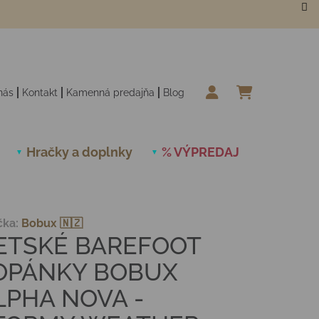
nás
Kontakt
Kamenná predajňa
Blog
NÁKUPN
Hračky a doplnky
% VÝPREDAJ
Novinky
čka:
Bobux 🇳🇿
ETSKÉ BAREFOOT
OPÁNKY BOBUX
LPHA NOVA -