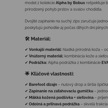
model z kolekcie
Alpha by Bobux
rešpektuje b
prirodzený pohyb prstov a svalov chodidla.
Dvojité zapínanie na suchý zips zaručuje jedno
poskytujú pohodlie aj počas dlhých dní plných
🛠 Materiál:
✔
Vonkajší materiál:
hladká prírodná koža – o
✔
Vnútorný materiál:
kombinácia kože a sieťov
✔
Podrážka:
Alpha podrážka z kombinácie
EVA
🌟 Kľúčové vlastnosti:
✔
Barefoot dizajn
– nulový drop a širšia špič
✔
Zapínanie na zaťahovaciu gumičku
– jedno
✔
Mäkká kožená podšívka + sieťovina
– príje
✔
Odolná a priľnavá podrážka
– skvelá trakcia