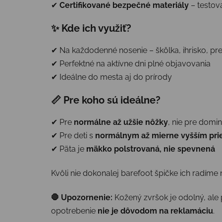
✔
Certifikované bezpečné materiály
– testov
✨ Kde ich využiť?
✔ Na každodenné nosenie – škôlka, ihrisko, p
✔ Perfektné na aktívne dni plné objavovania
✔ Ideálne do mesta aj do prírody
📏 Pre koho sú ideálne?
✔ Pre
normálne až užšie nôžky
, nie pre domi
✔ Pre deti s
normálnym až mierne vyšším pr
✔ Päta je
mäkko polstrovaná, nie spevnená
Kvôli nie dokonalej barefoot špičke ich radíme
🛑 Upozornenie:
Kožený zvršok je odolný, ale 
opotrebenie
nie je dôvodom na reklamáciu
.