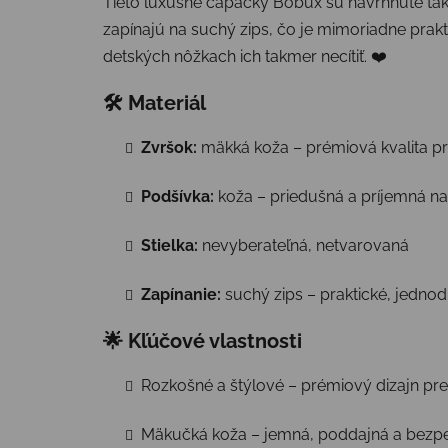
Tieto luxusné capačky Bobux sú navrhnuté tak,
zapínajú na suchý zips, čo je mimoriadne prakt
detských nôžkach ich takmer necítiť. ❤️
🛠 Materiál
Zvršok:
mäkká koža – prémiová kvalita p
Podšívka:
koža – priedušná a príjemná na
Stielka:
nevyberateľná, netvarovaná
Zapínanie:
suchý zips – praktické, jednod
🌟 Kľúčové vlastnosti
Rozkošné a štýlové – prémiový dizajn pr
Mäkučká koža – jemná, poddajná a bezp