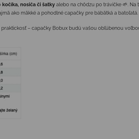
o
kočíka, nosiča či šatky
alebo na chôdzu po trávičke 🌱. Na 
ajmä ako mäkké a pohodlné capačky pre bábätká a batoľatá.
 praktickosť – capačky Bobux budú vašou obľúbenou voľbou