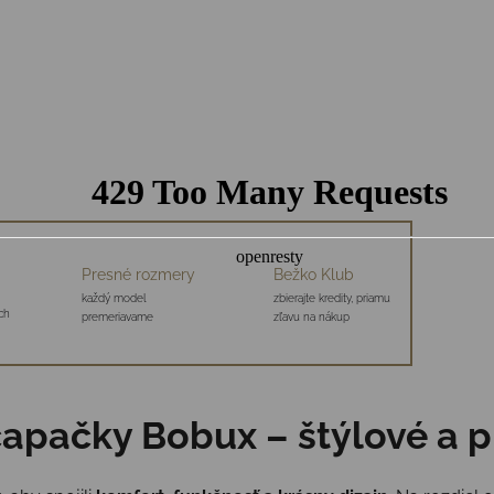
Presné rozmery
Bežko Klub
každý model
zbierajte kredity, priamu
ch
premeriavame
zľavu na nákup
apačky Bobux – štýlové a p