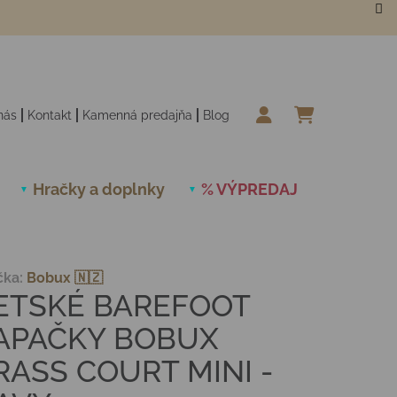
nás
Kontakt
Kamenná predajňa
Blog
NÁKUPN
Hračky a doplnky
% VÝPREDAJ
Novinky
čka:
Bobux 🇳🇿
ETSKÉ BAREFOOT
APAČKY BOBUX
RASS COURT MINI -