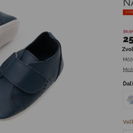
N
VÝPR
31,5
25
Zvoľ
Jedn
Môže
Možn
Ďaľ
Veľ