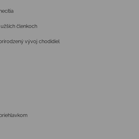
necítia
a užších členkoch
prirodzený vývoj chodidiel
priehlavkom