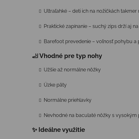
Ultraľahké – deti ich na nožičkách takmer 
Praktické zapínanie – suchý zips drží aj n
Barefoot prevedenie – voľnosť pohybu a 
🦶 Vhodné pre typ nohy
Užšie až normálne nôžky
Úzke päty
Normálne priehlavky
Nevhodné na baculaté nôžky s vysokým 
✨ Ideálne využitie