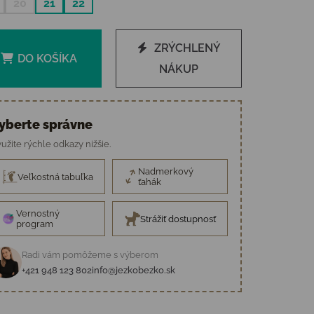
20
21
22
ZRÝCHLENÝ
DO KOŠÍKA
NÁKUP
yberte správne
užite rýchle odkazy nižšie.
Nadmerkový
Veľkostná tabuľka
ťahák
Vernostný
Strážiť dostupnosť
program
Radi vám pomôžeme s výberom
+421 948 123 802
info@jezkobezko.sk