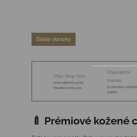
Ďalšie obrázky
Objavujeme
Víťaz Shop Roku
novinky
cena odbornej poroty
34 starostlivo vybraný
Heureka za rok 2025
značiek
🍼 Prémiové kožené c