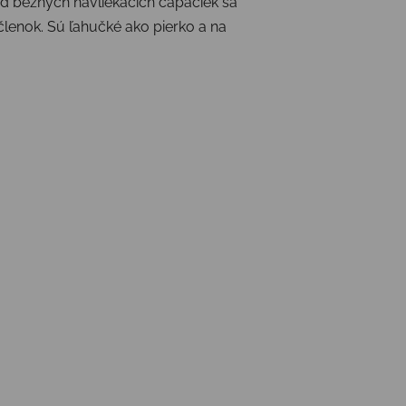
 od bežných navliekacích capačiek sa
členok. Sú ľahučké ako pierko a na