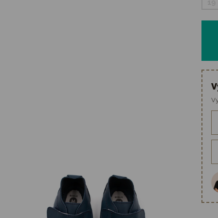
19
V
Vy