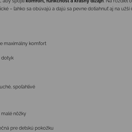
 aby spojili
komfort, funkčnosť a krásny dizajn
. Na rozdiel
ické – ľahko sa obúvajú a dajú sa pevne dotiahnuť aj na užší 
re maximálny komfort
 dotyk
uché, spoľahlivé
e malé nôžky
ečná pre detskú pokožku