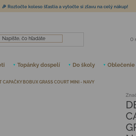
🎉 Roztočte koleso šťastia a vytočte si zľavu na celý nákup!
O 
ti
Topánky dospelí
Do školy
Oblečenie
 CAPAČKY BOBUX GRASS COURT MINI - NAVY
Zna
D
C
G