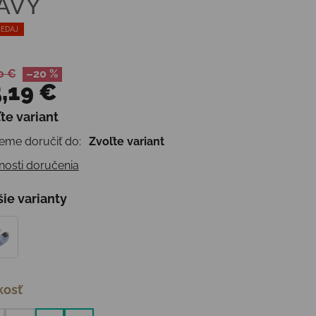
AVY
EDAJ
0 €
–20 %
,19 €
te variant
otková cena:
me doručiť do:
Zvoľte variant
osti doručenia
šie varianty
kosť