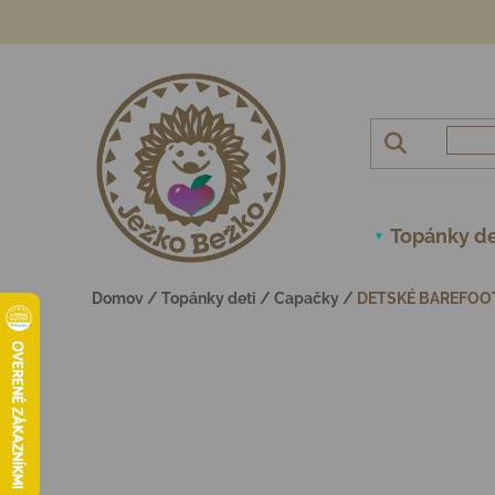
Prejsť na obsah
Topánky de
Domov
/
Topánky deti
/
Capačky
/
DETSKÉ BAREFOOT