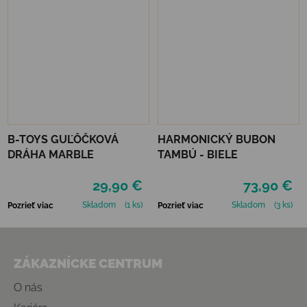
B-TOYS GUĽÔČKOVÁ
HARMONICKÝ BUBON
DRÁHA MARBLE
TAMBÚ - BIELE
29,90 €
73,90 €
Skladom
(1 ks)
Skladom
(3 ks)
Pozrieť viac
Pozrieť viac
Zápätie
ZÁKAZNÍCKE CENTRUM
O nás