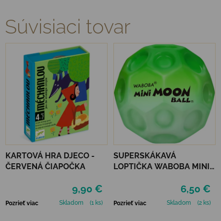
Súvisiaci tovar
KARTOVÁ HRA DJECO -
SUPERSKÁKAVÁ
ČERVENÁ ČIAPOČKA
LOPTIČKA WABOBA MINI
MOON BALL - GREEN
9,90 €
6,50 €
Skladom
(1 ks)
Skladom
(2 ks)
Pozrieť viac
Pozrieť viac