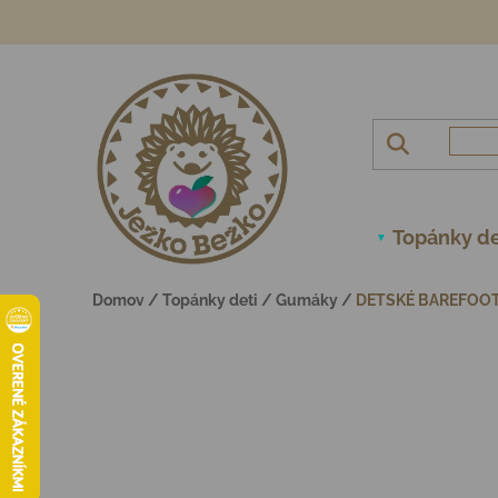
Prejsť na obsah
Topánky de
Domov
/
Topánky deti
/
Gumáky
/
DETSKÉ BAREFOO