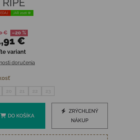
TRIPE
EDAJ
JAR 2026 🌸
0 €
–20 %
,91 €
te variant
otková cena:
osti doručenia
kosť
20
21
22
23
ZRÝCHLENÝ
DO KOŠÍKA
NÁKUP