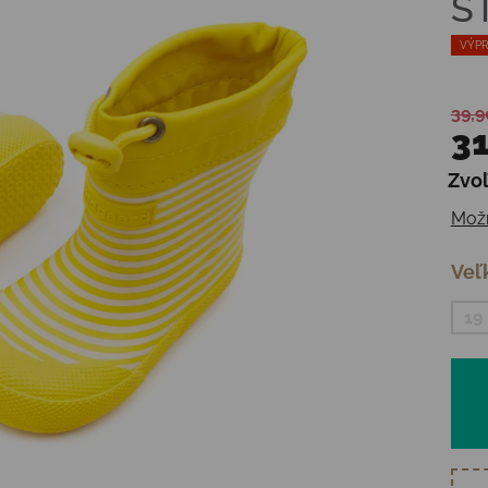
S
VÝPR
39,9
31
Zvoľ
Jedn
Možn
Veľ
19