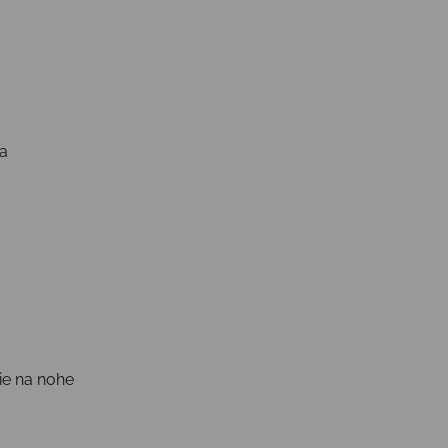
a
nie na nohe