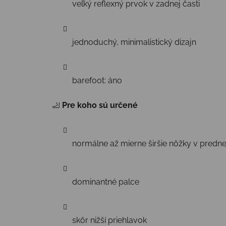
veľký reflexný prvok v zadnej časti
jednoduchý, minimalistický dizajn
barefoot: áno
🦶
Pre koho sú určené
normálne až mierne širšie nôžky v prednej
dominantné palce
skôr nižší priehlavok