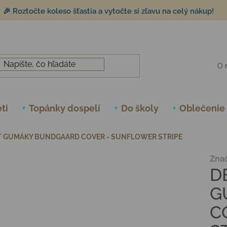
🎉 Roztočte koleso šťastia a vytočte si zľavu na celý nákup!
O 
ti
Topánky dospelí
Do školy
Oblečenie
T GUMÁKY BUNDGAARD COVER - SUNFLOWER STRIPE
Zna
D
G
C