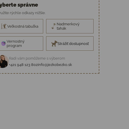
yberte správne
užite rýchle odkazy nižšie.
Nadmerkový
Veľkostná tabuľka
ťahák
Vernostný
Strážiť dostupnosť
program
Radi vám pomôžeme s výberom
+421 948 123 802
info@jezkobezko.sk