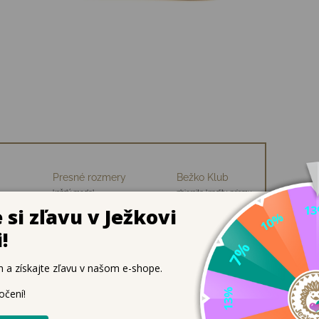
Presné rozmery
Bežko Klub
každý model
zbierajte kredity, priamu
ch
premeriavame
zľavu na nákup
r
utočný barefoot pocit aj do daždivých dní.