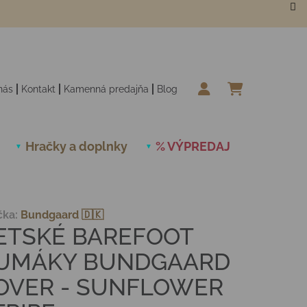
nás
Kontakt
Kamenná predajňa
Blog
NÁKUPN
Hračky a doplnky
% VÝPREDAJ
Novinky
čka:
Bundgaard 🇩🇰
ETSKÉ BAREFOOT
UMÁKY BUNDGAARD
OVER - SUNFLOWER