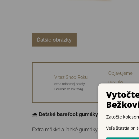
Ďalšie obrázky
Objavujeme
Víťaz Shop Roku
novinky
cena odbornej poroty
34 starostlivo vybraný
Heureka za rok 2025
značiek
🌧
Detské barefoot gumáky Bundgaard cove
Extra mäkké a ľahké gumáky, ktoré prinášajú sk