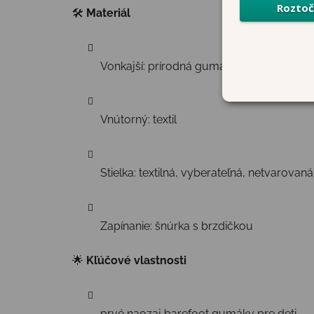
🛠
Materiál
Vonkajší: prírodná guma
Vnútorný: textil
Stielka: textilná, vyberateľná, netvarovaná
Zapínanie: šnúrka s brzdičkou
🌟
Kľúčové vlastnosti
prvé naozaj barefoot gumáky pre deti