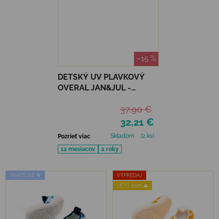
–15 %
DETSKÝ UV PLAVKOVÝ
OVERAL JAN&JUL -
BUNNY FLOWERS
37,90 €
32,21 €
Skladom
(2 ks)
Pozrieť viac
12 mesiacov
2 roky
PRATEĽNÉ 🌀
VÝPREDAJ
LETO 2026 🌊