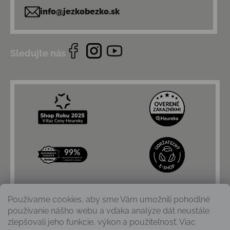
info@jezkobezko.sk
Sledujte nás
Používame cookies, aby sme Vám umožnili pohodlné
používanie nášho webu a vďaka analýze dát neustále
zlepšovali jeho funkcie, výkon a použiteľnosť. Viac