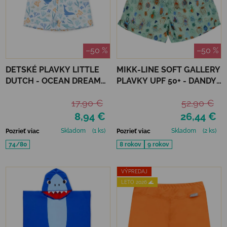
–50 %
–50 %
DETSKÉ PLAVKY LITTLE
MIKK-LINE SOFT GALLERY
DUTCH - OCEAN DREAMS
PLAVKY UPF 50+ - DANDY
BLUE
BUGS
17,90 €
52,90 €
8,94 €
26,44 €
Skladom
(1 ks)
Skladom
(2 ks)
Pozrieť viac
Pozrieť viac
74/80
8 rokov
9 rokov
VÝPREDAJ
LETO 2026 🌊