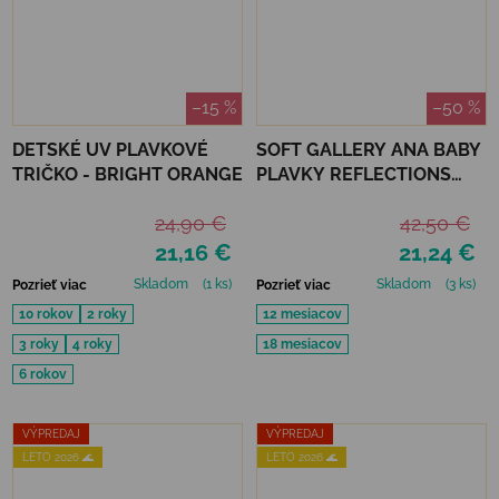
–15 %
–50 %
DETSKÉ UV PLAVKOVÉ
SOFT GALLERY ANA BABY
TRIČKO - BRIGHT ORANGE
PLAVKY REFLECTIONS
PURPLE UPF 50+
24,90 €
42,50 €
21,16 €
21,24 €
Skladom
(1 ks)
Skladom
(3 ks)
Pozrieť viac
Pozrieť viac
10 rokov
2 roky
12 mesiacov
3 roky
4 roky
18 mesiacov
6 rokov
VÝPREDAJ
VÝPREDAJ
LETO 2026 🌊
LETO 2026 🌊