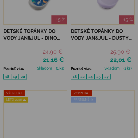
–15 %
–15 %
DETSKÉ TOPÁNKY DO
DETSKÉ TOPÁNKY DO
VODY JAN&JUL - DINO
VODY JAN&JUL - DUSTY
BUDDIES
PINK
24,90 €
25,90 €
21,16 €
22,01 €
Skladom
(1 ks)
Skladom
(1 ks)
Pozrieť viac
Pozrieť viac
18
19
20
18
22
24
25
27
VÝPREDAJ
VÝPREDAJ
LETO 2026 🌊
PRATEĽNÉ 🌀