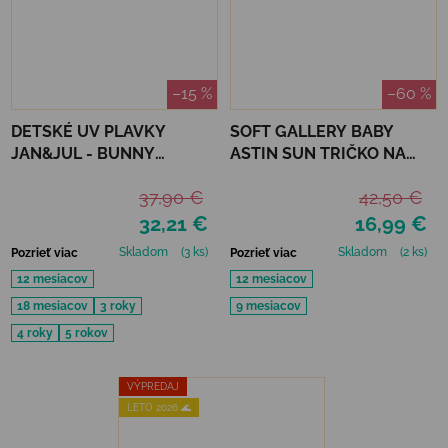
–15 %
–60 %
DETSKÉ UV PLAVKY
SOFT GALLERY BABY
JAN&JUL - BUNNY
ASTIN SUN TRIČKO NA
FLOWERS
KÚPANIE REFLECTIONS
37,90 €
42,50 €
OCEAN UPF 50+
32,21 €
16,99 €
Skladom
(3 ks)
Skladom
(2 ks)
Pozrieť viac
Pozrieť viac
12 mesiacov
12 mesiacov
18 mesiacov
3 roky
9 mesiacov
4 roky
5 rokov
VÝPREDAJ
LETO 2026 🌊