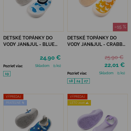
–15 %
DETSKÉ TOPÁNKY DO
DETSKÉ TOPÁNKY DO
VODY JAN&JUL - BLUE
VODY JAN&JUL - CRABBY
WHALE
CRAB
24,90 €
25,90 €
22,01 €
Skladom
(1 ks)
Pozrieť viac
Skladom
(1 ks)
Pozrieť viac
19
18
24
27
VÝPREDAJ
VÝPREDAJ
PRATEĽNÉ 🌀
LETO 2026 🌊