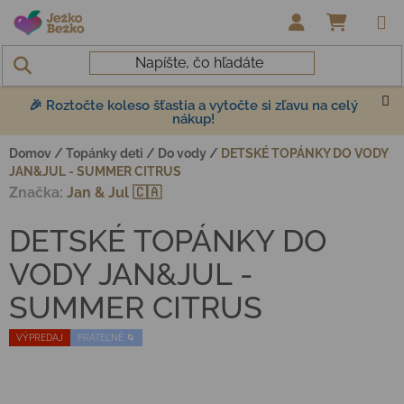
Prejsť na obsah
NÁKUP
🎉 Roztočte koleso šťastia a vytočte si zľavu na celý
nákup!
Domov
/
Topánky deti
/
Do vody
/
DETSKÉ TOPÁNKY DO VODY
JAN&JUL - SUMMER CITRUS
Značka:
Jan & Jul 🇨🇦
DETSKÉ TOPÁNKY DO
VODY JAN&JUL -
SUMMER CITRUS
VÝPREDAJ
PRATEĽNÉ 🌀