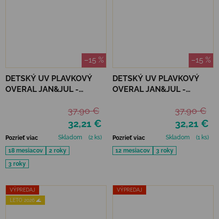
–15 %
–15 %
DETSKÝ UV PLAVKOVÝ
DETSKÝ UV PLAVKOVÝ
OVERAL JAN&JUL -
OVERAL JAN&JUL -
PURPLE UNICORN
CRABBY CRAB
37,90 €
37,90 €
32,21 €
32,21 €
Skladom
(2 ks)
Skladom
(1 ks)
Pozrieť viac
Pozrieť viac
18 mesiacov
2 roky
12 mesiacov
3 roky
3 roky
VÝPREDAJ
VÝPREDAJ
LETO 2026 🌊