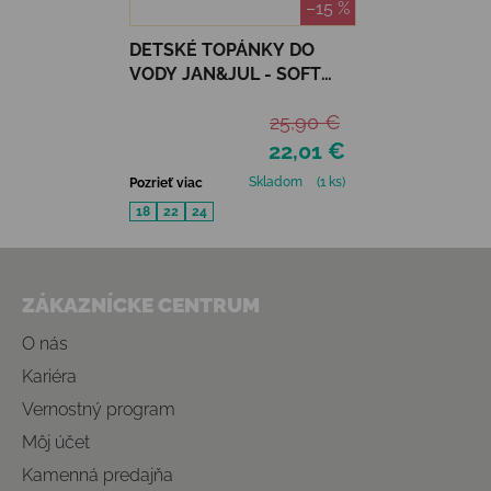
–15 %
DETSKÉ TOPÁNKY DO
VODY JAN&JUL - SOFT
PINK
25,90 €
22,01 €
Skladom
(1 ks)
Pozrieť viac
18
22
24
Zápätie
ZÁKAZNÍCKE CENTRUM
O nás
Kariéra
Vernostný program
Môj účet
Kamenná predajňa