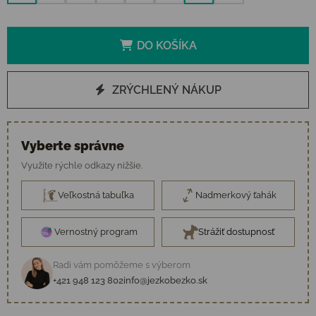
DO KOŠÍKA
ZRÝCHLENÝ NÁKUP
Vyberte správne
Využite rýchle odkazy nižšie.
Veľkostná tabuľka
Nadmerkový ťahák
Vernostný program
Strážiť dostupnosť
Radi vám pomôžeme s výberom
+421 948 123 802
info@jezkobezko.sk