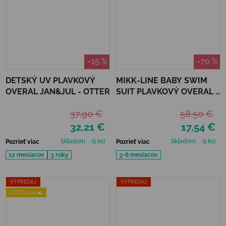
–15 %
–70 %
DETSKÝ UV PLAVKOVÝ
MIKK-LINE BABY SWIM
OVERAL JAN&JUL - OTTER
SUIT PLAVKOVÝ OVERAL -
METAL SHARK
37,90 €
58,50 €
32,21 €
17,54 €
Skladom
(1 ks)
Skladom
(1 ks)
Pozrieť viac
Pozrieť viac
12 mesiacov
3 roky
3-6 mesiacov
VÝPREDAJ
VÝPREDAJ
LETO 2026 🌊