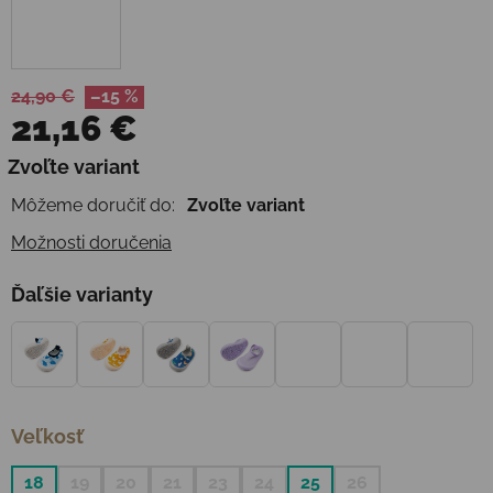
24,90 €
–15 %
21,16 €
Jednotková cena:
Zvoľte variant
Môžeme doručiť do:
Zvoľte variant
Možnosti doručenia
Ďaľšie varianty
Veľkosť
18
19
20
21
23
24
25
26