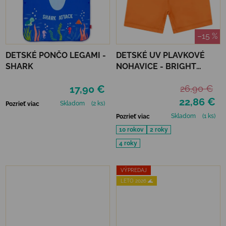
–15 %
DETSKÉ PONČO LEGAMI -
DETSKÉ UV PLAVKOVÉ
SHARK
NOHAVICE - BRIGHT
ORANGE
17,90 €
26,90 €
22,86 €
Skladom
(2 ks)
Pozrieť viac
Skladom
(1 ks)
Pozrieť viac
10 rokov
2 roky
4 roky
VÝPREDAJ
LETO 2026 🌊