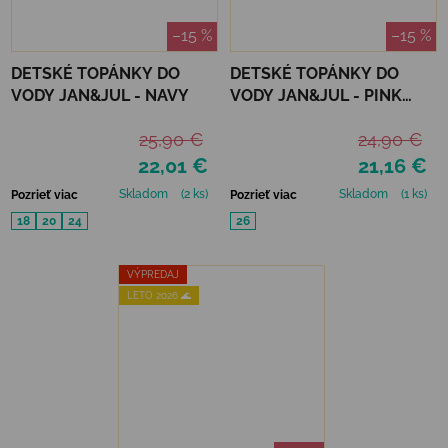
–15 %
–15 %
DETSKÉ TOPÁNKY DO
DETSKÉ TOPÁNKY DO
VODY JAN&JUL - NAVY
VODY JAN&JUL - PINK
PRAIRIE
25,90 €
24,90 €
22,01 €
21,16 €
Skladom
(2 ks)
Skladom
(1 ks)
Pozrieť viac
Pozrieť viac
18
20
24
26
VÝPREDAJ
LETO 2026 🌊