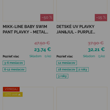
–50 %
–15 %
MIKK-LINE BABY SWIM
DETSKÉ UV PLAVKY
PANT PLAVKY - METAL
JAN&JUL - PURPLE
SHARK
UNICORN
47,50 €
37,90 €
23,74 €
32,21 €
Skladom
(1 ks)
Skladom
(3 ks)
Pozrieť viac
Pozrieť viac
3-6 mesiacov
12 mesiacov
6-12 mesiacov
18 mesiacov
2 roky
3 roky
VÝPREDAJ
LETO 2026 🌊