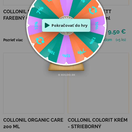
COLLONIL SHOE CREAM
COLLONIL NILFETT
FAREBNÝ 60 ML - BLUE
NEUTRÁLNY 75 ml
6,90 €
9,50 €
Skladom
(5 ks)
Skladom
(>5 ks)
Pozrieť viac
Pozrieť viac
COLLONIL ORGANIC CARE
COLLONIL COLORIT KRÉM
200 ML
- STRIEBORNÝ