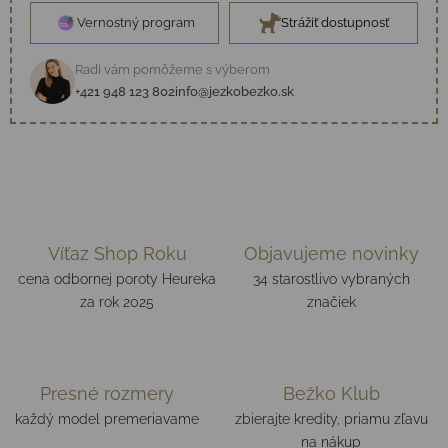
Vernostný program
Strážiť dostupnosť
Radi vám pomôžeme s výberom
+421 948 123 802
info@jezkobezko.sk
Víťaz Shop Roku
Objavujeme novinky
cena odbornej poroty Heureka
34 starostlivo vybraných
za rok 2025
značiek
Presné rozmery
Bežko Klub
každý model premeriavame
zbierajte kredity, priamu zľavu
na nákup