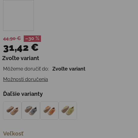
44,90 €
–30 %
31,42 €
Jednotková cena:
Zvoľte variant
Môžeme doručiť do:
Zvoľte variant
Možnosti doručenia
Ďaľšie varianty
Veľkosť