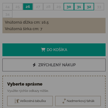
24
25
26
27
28
29
30
31
32
33
34
Vnútorná dĺžka cm: 16.5
Vnútorná šírka cm: 7
DO KOŠÍKA
ZRÝCHLENÝ NÁKUP
Vyberte správne
Využite rýchle odkazy nižšie.
Veľkostná tabuľka
Nadmerkový ťahák