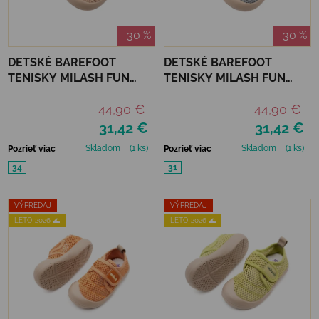
–30 %
–30 %
DETSKÉ BAREFOOT
DETSKÉ BAREFOOT
TENISKY MILASH FUN
TENISKY MILASH FUN
SHOES - ALL ROAD
SHOES - ALL ROAD SIVÁ
44,90 €
44,90 €
PIESKOVÁ
31,42 €
31,42 €
Skladom
(1 ks)
Skladom
(1 ks)
Pozrieť viac
Pozrieť viac
34
31
VÝPREDAJ
VÝPREDAJ
LETO 2026 🌊
LETO 2026 🌊