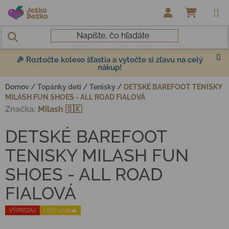
Prejsť na obsah
NÁKUP
🎉 Roztočte koleso šťastia a vytočte si zľavu na celý
nákup!
Domov
/
Topánky deti
/
Tenisky
/
DETSKÉ BAREFOOT TENISKY
MILASH FUN SHOES - ALL ROAD FIALOVÁ
Značka:
Milash 🇸🇰
DETSKÉ BAREFOOT
TENISKY MILASH FUN
SHOES - ALL ROAD
FIALOVÁ
VÝPREDAJ
LETO 2026 🌊