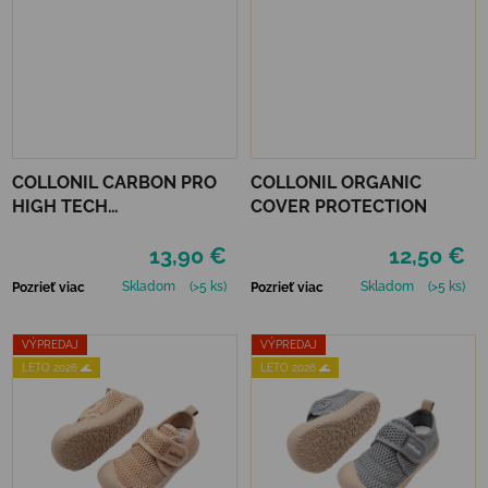
COLLONIL CARBON PRO
COLLONIL ORGANIC
HIGH TECH
COVER PROTECTION
IMPREGNAČNÝ SPREJ 400
13,90 €
12,50 €
ML
Skladom
(>5 ks)
Skladom
(>5 ks)
Pozrieť viac
Pozrieť viac
VÝPREDAJ
VÝPREDAJ
LETO 2026 🌊
LETO 2026 🌊