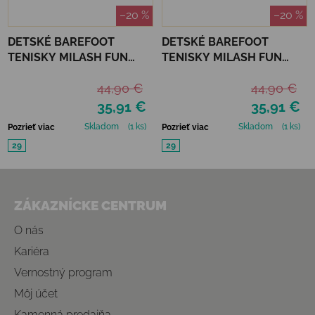
–20 %
–20 %
DETSKÉ BAREFOOT
DETSKÉ BAREFOOT
TENISKY MILASH FUN
TENISKY MILASH FUN
SHOES - URBAN
SHOES - URBAN ZELENÁ
44,90 €
44,90 €
ORANŽOVÁ
35,91 €
35,91 €
Skladom
(1 ks)
Skladom
(1 ks)
Pozrieť viac
Pozrieť viac
29
29
Zápätie
ZÁKAZNÍCKE CENTRUM
O nás
Kariéra
Vernostný program
Môj účet
Kamenná predajňa