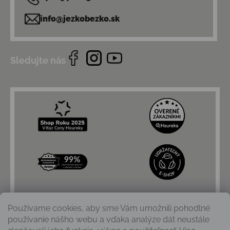
info@jezkobezko.sk
Sledujte nás
Používame cookies, aby sme Vám umožnili pohodlné
používanie nášho webu a vďaka analýze dát neustále